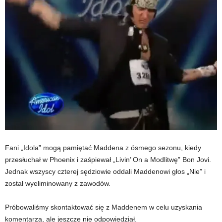
Fani „Idola” mogą pamiętać Maddena z ósmego sezonu, kiedy
przesłuchał w Phoenix i zaśpiewał „Livin’ On a Modlitwę” Bon Jovi.
Jednak wszyscy czterej sędziowie oddali Maddenowi głos „Nie” i
został wyeliminowany z zawodów.
Próbowaliśmy skontaktować się z Maddenem w celu uzyskania
komentarza, ale jeszcze nie odpowiedział.