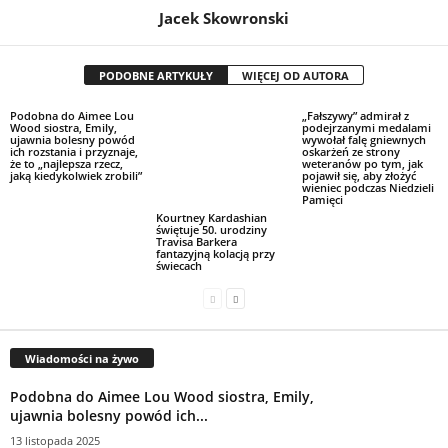
Jacek Skowronski
PODOBNE ARTYKUŁY
WIĘCEJ OD AUTORA
Podobna do Aimee Lou
„Fałszywy” admirał z
Wood siostra, Emily,
podejrzanymi medalami
ujawnia bolesny powód
wywołał falę gniewnych
ich rozstania i przyznaje,
oskarżeń ze strony
że to „najlepsza rzecz,
weteranów po tym, jak
jaką kiedykolwiek zrobili”
pojawił się, aby złożyć
wieniec podczas Niedzieli
Pamięci
Kourtney Kardashian
świętuje 50. urodziny
Travisa Barkera
fantazyjną kolacją przy
świecach
Wiadomości na żywo
Podobna do Aimee Lou Wood siostra, Emily,
ujawnia bolesny powód ich...
13 listopada 2025