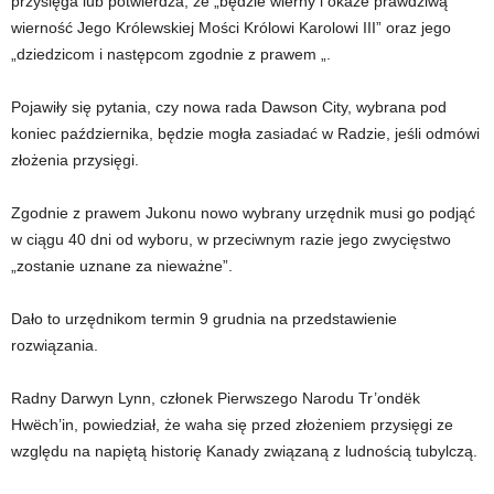
przysięga lub potwierdza, że ​​„będzie wierny i okaże prawdziwą
wierność Jego Królewskiej Mości Królowi Karolowi III” oraz jego
„dziedzicom i następcom zgodnie z prawem „.
Pojawiły się pytania, czy nowa rada Dawson City, wybrana pod
koniec października, będzie mogła zasiadać w Radzie, jeśli odmówi
złożenia przysięgi.
Zgodnie z prawem Jukonu nowo wybrany urzędnik musi go podjąć
w ciągu 40 dni od wyboru, w przeciwnym razie jego zwycięstwo
„zostanie uznane za nieważne”.
Dało to urzędnikom termin 9 grudnia na przedstawienie
rozwiązania.
Radny Darwyn Lynn, członek Pierwszego Narodu Tr’ondëk
Hwëch’in, powiedział, że waha się przed złożeniem przysięgi ze
względu na napiętą historię Kanady związaną z ludnością tubylczą.