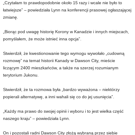
„Czytałam to prawdopodobnie około 15 razy i wcale nie było to
łatwiejsze” – powiedziała Lynn na konferencji prasowej ogłaszającej
zmianę.
„Biorąc pod uwagę historię Korony w Kanadzie i innych miejscach,
pomyślałem, że może istnieć inna opcja”.
Stwierdził, że kwestionowanie tego wymogu wywołało „cudowną
rozmowę” na temat historii Kanady w Dawson City, mieście
liczącym 2400 mieszkańców, a także na szerzej rozumianym
terytorium Jukonu.
Stwierdził, że ta rozmowa była „bardzo wyważona – niektórzy
popierali alternatywę, a inni wahali się co do jej usunięcia”.
„Każdy ma prawo do swojej opinii i wyboru i to jest wielka część
naszego kraju” – powiedziała Lynn.
On i pozostali radni Dawson City złożą wybraną przez siebie