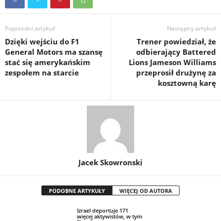
Poprzedni artykuł
Następny artykuł
Dzięki wejściu do F1
Trener powiedział, że
General Motors ma szansę
odbierający Battered
stać się amerykańskim
Lions Jameson Williams
zespołem na starcie
przeprosił drużynę za
kosztowną karę
Jacek Skowronski
PODOBNE ARTYKUŁY
WIĘCEJ OD AUTORA
Izrael deportuje 171
więcej aktywistów, w tym