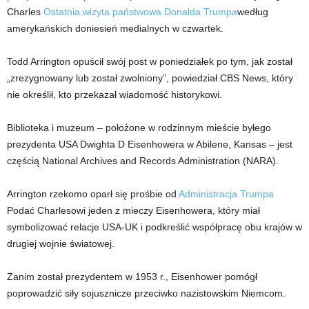
Charles
Ostatnia wizyta państwowa Donalda Trumpa
według
amerykańskich doniesień medialnych w czwartek.
Todd Arrington opuścił swój post w poniedziałek po tym, jak został
„zrezygnowany lub został zwolniony”, powiedział CBS News, który
nie określił, kto przekazał wiadomość historykowi.
Biblioteka i muzeum – położone w rodzinnym mieście byłego
prezydenta USA Dwighta D Eisenhowera w Abilene, Kansas – jest
częścią National Archives and Records Administration (NARA).
Arrington rzekomo oparł się prośbie od
Administracja Trumpa
Podać Charlesowi jeden z mieczy Eisenhowera, który miał
symbolizować relacje USA-UK i podkreślić współpracę obu krajów w
drugiej wojnie światowej.
Zanim został prezydentem w 1953 r., Eisenhower pomógł
poprowadzić siły sojusznicze przeciwko nazistowskim Niemcom.