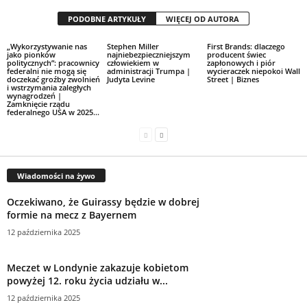
PODOBNE ARTYKUŁY
WIĘCEJ OD AUTORA
„Wykorzystywanie nas
Stephen Miller
First Brands: dlaczego
jako pionków
najniebezpieczniejszym
producent świec
politycznych”: pracownicy
człowiekiem w
zapłonowych i piór
federalni nie mogą się
administracji Trumpa |
wycieraczek niepokoi Wall
doczekać groźby zwolnień
Judyta Levine
Street | Biznes
i wstrzymania zaległych
wynagrodzeń |
Zamknięcie rządu
federalnego USA w 2025...
Wiadomości na żywo
Oczekiwano, że Guirassy będzie w dobrej
formie na mecz z Bayernem
12 października 2025
Meczet w Londynie zakazuje kobietom
powyżej 12. roku życia udziału w...
12 października 2025