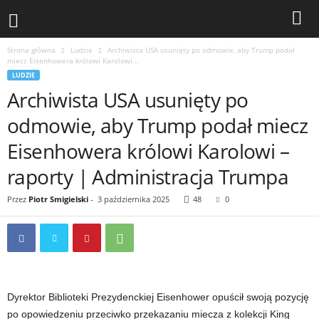
Strona główna
Ludzie
Archiwista USA usunięty po odmowie, aby Trump podał
miecz Eisenhowera królowi Karolowi...
LUDZIE
Archiwista USA usunięty po
odmowie, aby Trump podał miecz
Eisenhowera królowi Karolowi –
raporty | Administracja Trumpa
Przez
Piotr Smigielski
-
3 października 2025
48
0
Dyrektor Biblioteki Prezydenckiej Eisenhower opuścił swoją pozycję
po opowiedzeniu przeciwko przekazaniu miecza z kolekcji King