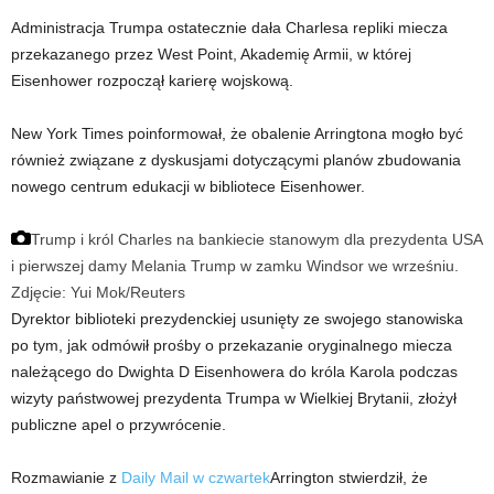
Administracja Trumpa ostatecznie dała Charlesa repliki miecza
przekazanego przez West Point, Akademię Armii, w której
Eisenhower rozpoczął karierę wojskową.
New York Times poinformował, że obalenie Arringtona mogło być
również związane z dyskusjami dotyczącymi planów zbudowania
nowego centrum edukacji w bibliotece Eisenhower.
Trump i król Charles na bankiecie stanowym dla prezydenta USA
i pierwszej damy Melania Trump w zamku Windsor we wrześniu.
Zdjęcie: Yui Mok/Reuters
Dyrektor biblioteki prezydenckiej usunięty ze swojego stanowiska
po tym, jak odmówił prośby o przekazanie oryginalnego miecza
należącego do Dwighta D Eisenhowera do króla Karola podczas
wizyty państwowej prezydenta Trumpa w Wielkiej Brytanii, złożył
publiczne apel o przywrócenie.
Rozmawianie z
Daily Mail w czwartek
Arrington stwierdził, że