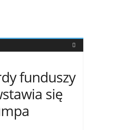
rdy funduszy
stawia się
rumpa