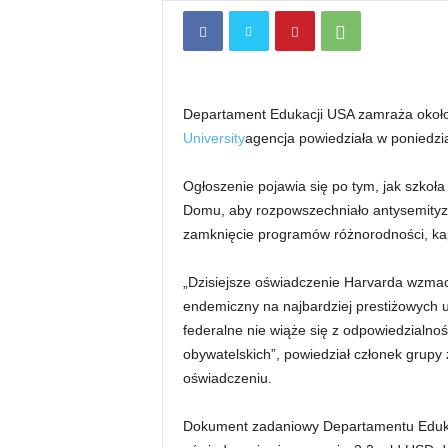
Departament Edukacji USA zamraża okoł
University
agencja powiedziała w poniedzia
Ogłoszenie pojawia się po tym, jak szkoł
Domu, aby rozpowszechniało antysemityz
zamknięcie programów różnorodności, kap
„Dzisiejsze oświadczenie Harvarda wzmac
endemiczny na najbardziej prestiżowych u
federalne nie wiąże się z odpowiedzialno
obywatelskich”, powiedział członek grup
oświadczeniu.
Dokument zadaniowy Departamentu Edukac