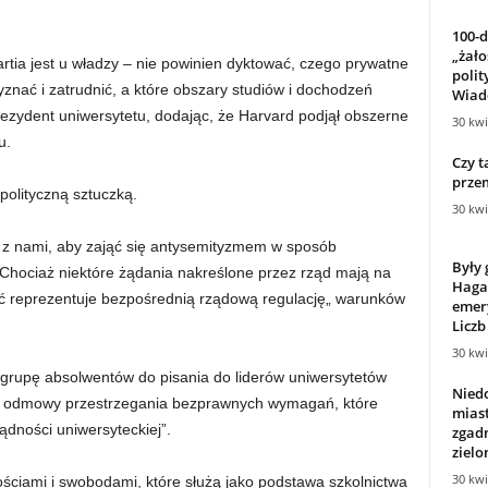
100-
„żał
rtia jest u władzy – nie powinien dyktować, czego prywatne
polit
nać i zatrudnić, a które obszary studiów i dochodzeń
Wiado
rezydent uniwersytetu, dodając, że Harvard podjął obszerne
30 kwi
u.
Czy 
prze
polityczną sztuczką.
30 kwi
aca z nami, aby zająć się antysemityzmem w sposób
Były
 „Chociaż niektóre żądania nakreślone przez rząd mają na
Haga
ć reprezentuje bezpośrednią rządową regulację„ warunków
emer
Liczb
30 kwi
 grupę absolwentów do pisania do liderów uniwersytetów
Niedo
 i odmowy przestrzegania bezprawnych wymagań, które
miast
ądności uniwersyteckiej”.
zgadn
zielon
30 kwi
ościami i swobodami, które służą jako podstawa szkolnictwa