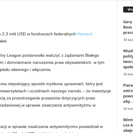
Wi
Gary
Boss
prac
o 2,3 mld USD w funduszach federalnych
Harvard
30 kwi
łek.
Wiad
a Ivy League postanowiła walczyć z żądaniami Białego
poli
twor
m i domniemane naruszenia praw obywatelskich, w tym
społ
itału własnego i włączenia.
30 kwi
nia niepokojący sposób myślenia uprawnień, który jest
Pierw
ostrz
niwersytetach i uczelniach naszego narodu – że inwestycje
powst
ścią za przestrzeganie przepisów dotyczących praw
aby..
y zadaniowej w sprawie zwalczania antysemityzmu w
30 kwi
Minn
Los A
ji w sprawie zwalczania antysemityzmu powiedział w
obejr