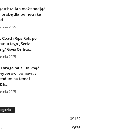
gatti: Milan może podjąć
 próbę dla pomocnika
zii
etnia 2025
 Coach Rips Refs po
niu tego „Seria
g” Goes Celtics...
etnia 2025
 Farage musi uniknąć
 wyborów, ponieważ
rendum na temat
pa...
etnia 2025
egoria
39122
9675
e