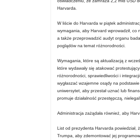
oświadczeniu, że zamraża 2,2 mld USD dot
Harvarda.
W liście do Harvarda w piątek administra
wymagania, aby Harvard wprowadził, co naz
a także przeprowadzić audyt organu bad
poglądów na temat różnorodności.
Wymagania, które są aktualizacją z wcześ
które wydawały się atakować protestujący
różnorodności, sprawiedliwości i integracj
wygłaszać wzajemne osądy na podstawie st
uniwersytet, aby przestał uznać lub finan
promuje działalność przestępczą, nielega
Administracja zażądała również, aby Harv
List od prezydenta Harvarda powiedział, ż
Trumpa, aby zdemontować jej programowan