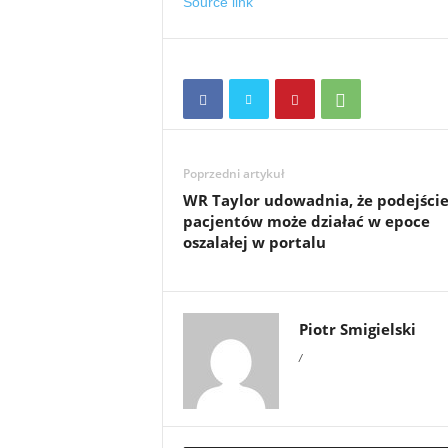
Source link
Poprzedni artykuł
WR Taylor udowadnia, że ​​podejści
pacjentów może działać w epoce
oszalałej w portalu
Piotr Smigielski
/