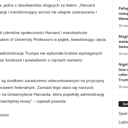
 jedna z absolwentów stojących za listem. „Harvard
Pelle
cje i transformujący wzrost nie ulegnie zastraszaniu i
nową
Wene
30 kwi
d członków społeczności Harvard i mieszkańców
Magic
on of University Professors w piątek, kwestionując cięcia.
wezwa
Sweun
 administracja Trumpa nie wykonała kroków wymaganych
30 kwi
nać fundusze i powiadomić o cięciach zarówno
Nigel
losu
refe
Trum
nie są środkami zaradczemu ukierunkowanymi na przyczyny
30 kwi
 prawem federalnym. Zamiast tego stara się narzucić
e na Uniwersytecie Harvarda, które popełniły administrację
 niechętnej mowy” – napisali powoda.
Kat
Sport
portu
Ludzi