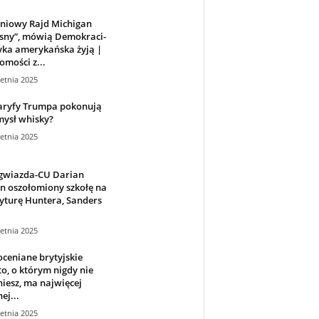
dniowy Rajd Michigan
osny”, mówią Demokraci-
yka amerykańska żyją |
mości z...
etnia 2025
taryfy Trumpa pokonują
mysł whisky?
etnia 2025
 gwiazda-CU Darian
n oszołomiony szkołę na
yturę Huntera, Sanders
etnia 2025
ceniane brytyjskie
o, o którym nigdy nie
iesz, ma najwięcej
ej...
etnia 2025