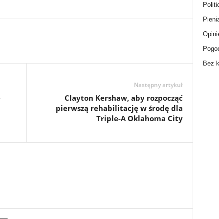
Politi
Pieni
Opini
Pogo
Bez k
Następny artykuł
e
Clayton Kershaw, aby rozpocząć
pierwszą rehabilitację w środę dla
Triple-A Oklahoma City