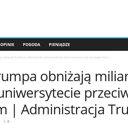
OPINIE
POGODA
PIENIĄDZE
ą miliardy funduszy Harvard po uniwersytecie przeciwstawia się wymaganiom |...
rumpa obniżają milia
uniwersytecie przeciw
 | Administracja T
0