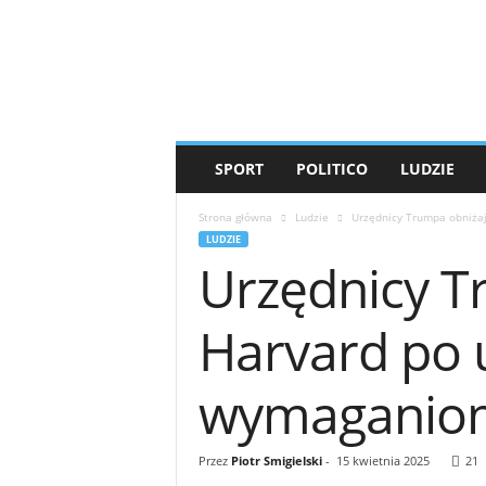
T
i
g
e
r
'
s
SPORT
POLITICO
LUDZIE
M
e
Strona główna
Ludzie
Urzędnicy Trumpa obniżaj
d
LUDZIE
i
Urzędnicy T
a
Harvard po 
wymaganiom
Przez
Piotr Smigielski
-
15 kwietnia 2025
21