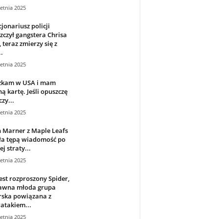
etnia 2025
jonariusz policji
zczył gangstera Chrisa
 teraz zmierzy się z
.
etnia 2025
zkam w USA i mam
ną kartę. Jeśli opuszczę
czy...
etnia 2025
 Marner z Maple Leafs
ła tępą wiadomość po
ej straty...
etnia 2025
est rozproszony Spider,
ławna młoda grupa
rska powiązana z
atakiem...
etnia 2025