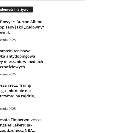
adomości na żywo
 Bowyer: Burton Albion
 opisany jako „cudowny”
ownik
etnia 2025
omości tenisowe:
tyka antydopingowa
zy mieszanie w mediach
ecznościowych
etnia 2025
sza rzecz: Trump
ega „nic mnie nie
rzyma” na rajdzie,
.
etnia 2025
esota Timberwolves vs.
ngeles Lakers: Jak
zeć dziś mecz NBA...