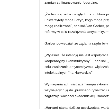
zamian za finansowanie federalne.
„Żaden rząd – bez względu na to, która pa
uniwersytety mogą uczyć, kogo mogą przyz
mogą realizować”, napisał Alan Garber, p
reformy w celu rozwiązania antysemityzm
Garber powiedział, że żądania rządu były 
„Wyjaśnia, że ​​intencją nie jest współpr
kooperacyjny i konstruktywny” – napisał.
celu zwalczanie antysemityzmu, większoś
intelektualnych ”na Harvardzie”.
Wymagania administracji Trumpa skłoniły
wzywających ją do „prawnego rywalizacji
zagrażają wolności akademickiej i samorz
„Harvard stanął dziś za uczciwością, wart