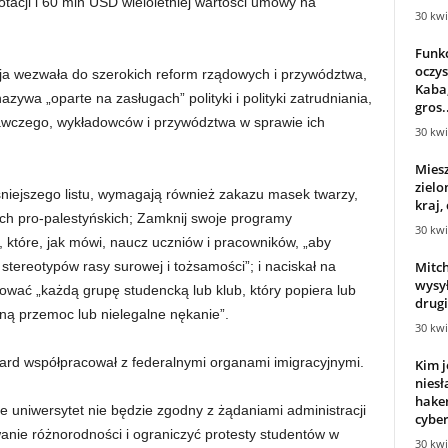
acji i 60 mln USD wieloletniej wartości umowy na
30 kwi
Funkc
oczys
cja wezwała do szerokich reform rządowych i przywództwa,
Kaba,
ywa „oparte na zasługach” polityki i polityki zatrudniania,
gros..
awczego, wykładowców i przywództwa w sprawie ich
30 kwi
Mies
zielo
niejszego listu, wymagają również zakazu masek twarzy,
kraj, 
ch pro-palestyńskich; Zamknij swoje programy
30 kwi
i, które, jak mówi, naucz uczniów i pracowników, „aby
Mitch
ereotypów rasy surowej i tożsamości”; i naciskał na
wysy
sować „każdą grupę studencką lub klub, który popiera lub
drugi
lną przemoc lub nielegalne nękanie”.
30 kwi
ard współpracował z federalnymi organami imigracyjnymi.
Kim j
nies
hake
e uniwersytet nie będzie zgodny z żądaniami administracji
cyber
ie różnorodności i ograniczyć protesty studentów w
30 kwi