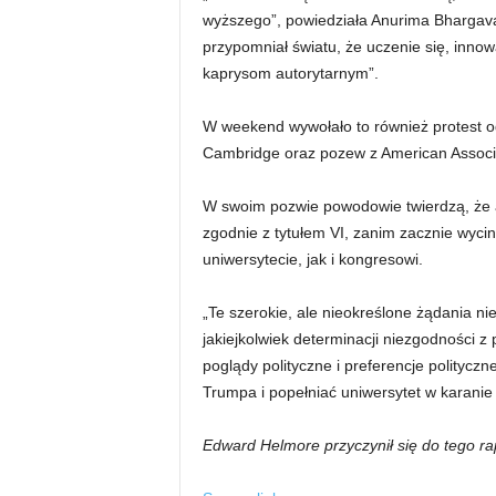
wyższego”, powiedziała Anurima Bhargava,
przypomniał światu, że uczenie się, innowa
kaprysom autorytarnym”.
W weekend wywołało to również protest o
Cambridge oraz pozew z American Associati
W swoim pozwie powodowie twierdzą, że
zgodnie z tytułem VI, zanim zacznie wyci
uniwersytecie, jak i kongresowi.
„Te szerokie, ale nieokreślone żądania 
jakiejkolwiek determinacji niezgodności z
poglądy polityczne i preferencje polityczn
Trumpa i popełniać uniwersytet w karanie
Edward Helmore przyczynił się do tego ra