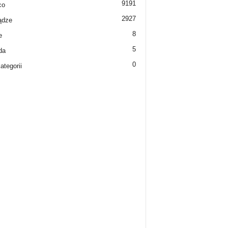
9191
co
2927
ądze
8
e
5
da
0
ategorii