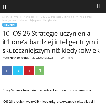
Strona główna
Pieniądze
10 iOS 26 Strategie uczynienia iPhone’a bardziej
inteligentnym i skuteczniejszym niż kiedykolwiek
PIENIĄDZE
10 iOS 26 Strategie uczynienia
iPhone’a bardziej inteligentnym i
skuteczniejszym niż kiedykolwiek
Przez
Piotr Smigielski
-
27 września 2025
90
0
Nowy
Możesz teraz słuchać artykułów z wiadomościami Fox!
IOS 26 przybył, wymyślił mieszankę praktycznych aktualizacji i