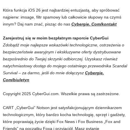
Która funkcja iOS 26 jest najbardziej entuzjastą, aby spróbować
najpierw: imsage, filtr spamowy lub całkowicie słupowy na czymś
innym? Daj nam znać, pisząc do nas
Cybergie. Com/kontakt
Zarejestruj się w moim bezpłatnym raporcie CyberGui
Zdobądź moje najlepsze wskazówki technologiczne, ostrzeżenia o
bezpieczeństwie awaryjnym i ekskluzywne oferty dystrybuowane
bezpośrednio do Twojej skrzynki odbiorczej. Uzyskasz również
natychmiastowy dostęp do mojego ostatniego przewodnika Scandal
Survival – za darmo, jeśli do mnie dołączysz
Cybergie.
Com/biuletyn
Copyright 2025 CyberGui.com. Wszelkie prawa są zastrzeżone.
CART „CyberGui” Notson jest satysfakcjonującym dziennikarzem
technologicznym, który bardzo kocha technologię, sprzęt i gadżety,
które poprawiają życie dzięki Fox News i Fox Business „Fox and
Friends” na początku Foxa i przyjaciół. Masz pytanie