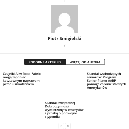
Piotr Smigielski
/
PODOBNE ARTYKUŁY
WIĘCEJ OD AUTORA
Czujniki AI w Road Fabric
Skandal Świątecznej
Skandal wschodzących
mogą zapobiec
Dobroczynności
seniorów: Program
kosztownym naprawom
wymierzony w emerytów
Senior Planet AARP
przed uszkodzeniem
z prośbą o podwójne
pomaga chronić starszych
stypendia
Amerykanów
Wiadomości na żywo
Ace Frehley nie żyje w wieku 74 lat: ikona KISS