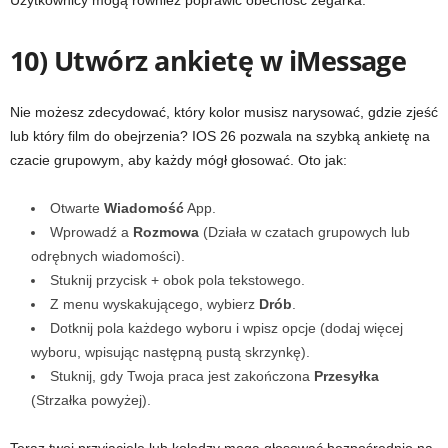
10) Utwórz ankietę w iMessage
Nie możesz zdecydować, który kolor musisz narysować, gdzie zjeść
lub który film do obejrzenia? IOS 26 pozwala na szybką ankietę na
czacie grupowym, aby każdy mógł głosować. Oto jak:
Otwarte
Wiadomość
App.
Wprowadź a
Rozmowa
(Działa w czatach grupowych lub
odrębnych wiadomości).
Stuknij przycisk + obok pola tekstowego.
Z menu wyskakującego, wybierz
Drób
.
Dotknij pola każdego wyboru i wpisz opcje (dodaj więcej
wyboru, wpisując następną pustą skrzynkę).
Stuknij, gdy Twoja praca jest zakończona
Przesyłka
(Strzałka powyżej).
Teraz twoi przyjaciele lub koledzy mogą głosować bezpośrednio na