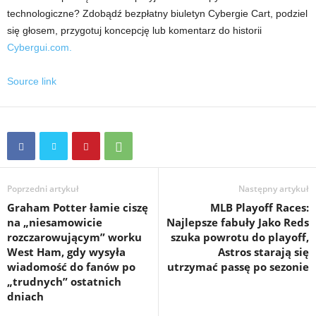
technologiczne? Zdobądź bezpłatny biuletyn Cybergie Cart, podziel
się głosem, przygotuj koncepcję lub komentarz do historii
Cybergui.com.
Source link
Poprzedni artykuł
Następny artykuł
Graham Potter łamie ciszę
MLB Playoff Races:
na „niesamowicie
Najlepsze fabuły Jako Reds
rozczarowującym” worku
szuka powrotu do playoff,
West Ham, gdy wysyła
Astros starają się
wiadomość do fanów po
utrzymać passę po sezonie
„trudnych” ostatnich
dniach