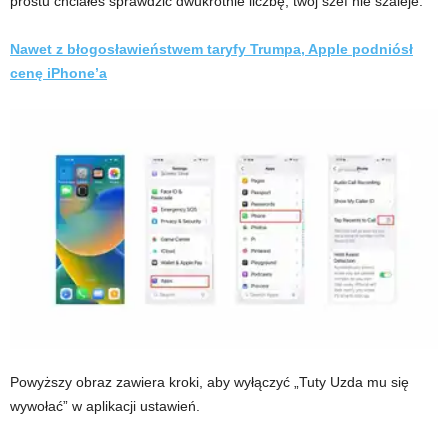
prostu chciałeś sprawdzić dwukrotnie liczbę, twój szef nie szaleje.
Nawet z błogosławieństwem taryfy Trumpa, Apple podniósł
cenę iPhone’a
Powyższy obraz zawiera kroki, aby wyłączyć „Tuty Uzda mu się
wywołać” w aplikacji ustawień.