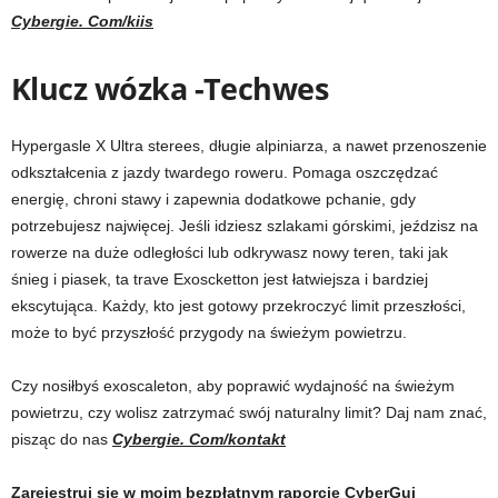
Cybergie. Com/kiis
Klucz wózka -Techwes
Hypergasle X Ultra sterees, długie alpiniarza, a nawet przenoszenie
odkształcenia z jazdy twardego roweru. Pomaga oszczędzać
energię, chroni stawy i zapewnia dodatkowe pchanie, gdy
potrzebujesz najwięcej. Jeśli idziesz szlakami górskimi, jeździsz na
rowerze na duże odległości lub odkrywasz nowy teren, taki jak
śnieg i piasek, ta trave Exoscketton jest łatwiejsza i bardziej
ekscytująca. Każdy, kto jest gotowy przekroczyć limit przeszłości,
może to być przyszłość przygody na świeżym powietrzu.
Czy nosiłbyś exoscaleton, aby poprawić wydajność na świeżym
powietrzu, czy wolisz zatrzymać swój naturalny limit? Daj nam znać,
pisząc do nas
Cybergie. Com/kontakt
Zarejestruj się w moim bezpłatnym raporcie CyberGui