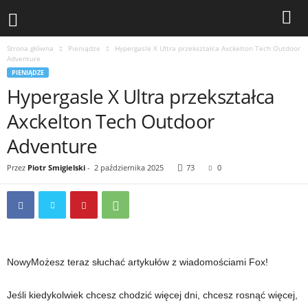
Strona główna
Pieniądze
Hypergasle X Ultra przekształca Axckelton Tech Outdoor
Adventure
PIENIĄDZE
Hypergasle X Ultra przekształca
Axckelton Tech Outdoor
Adventure
Przez
Piotr Smigielski
-
2 października 2025
73
0
Nowy
Możesz teraz słuchać artykułów z wiadomościami Fox!
Jeśli kiedykolwiek chcesz chodzić więcej dni, chcesz rosnąć więcej,