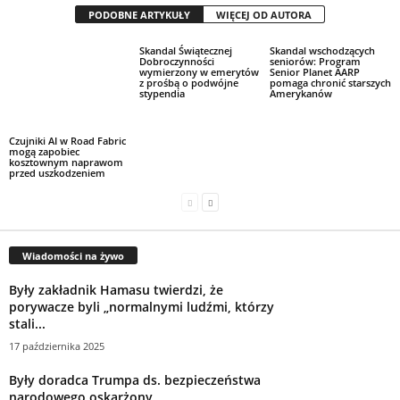
PODOBNE ARTYKUŁY
WIĘCEJ OD AUTORA
Czujniki AI w Road Fabric
Skandal Świątecznej
Skandal wschodzących
mogą zapobiec
Dobroczynności
seniorów: Program
kosztownym naprawom
wymierzony w emerytów
Senior Planet AARP
przed uszkodzeniem
z prośbą o podwójne
pomaga chronić starszych
stypendia
Amerykanów
Wiadomości na żywo
Były zakładnik Hamasu twierdzi, że
porywacze byli „normalnymi ludźmi, którzy
stali...
17 października 2025
Były doradca Trumpa ds. bezpieczeństwa
narodowego oskarżony
17 października 2025
Saints poprawiają prawie wszystkich w