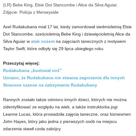
(LR) Bebe King, Elsie Dot Stancombe i Alice da Silva Aguiar.
Zdjęcie: Policja z Merseyside
Axel Rudakubana miał 17 lat, kiedy zamordował siedmioletnią Elsie
Dot Stancombe, sześcioletnią Bebe King i dziewięcioletnią Alice da
Silva Aguiar w
atak nożem
na zajęciach tanecznych z motywem
Taylor Swift, które odbyły się 29 lipca ubiegłego roku.
Przeczytaj więcej:
Rudakubana „budował coś”
Uznano, że Rudakubana nie stwarza zagrożenia dla innych
Stracone szanse na zatrzymanie Rudakubany
Rannych zostało także ośmioro innych dzieci, których nie można
zidentyfikować ze względu na wiek, a także instruktorka jogi
Leanne Lucas, która prowadziła zajęcia taneczne, oraz biznesmen
John Hayes, który jako jedna z pierwszych osób na miejscu
zdarzenia stawił czoła zabójcy.