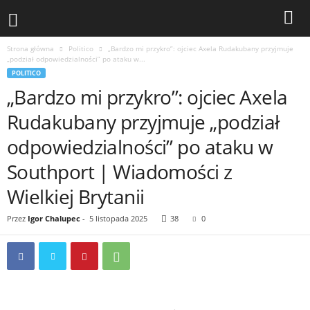
Strona główna
Politico
„Bardzo mi przykro”: ojciec Axela Rudakubany przyjmuje
„podział odpowiedzialności” po ataku w...
POLITICO
„Bardzo mi przykro”: ojciec Axela
Rudakubany przyjmuje „podział
odpowiedzialności” po ataku w
Southport | Wiadomości z
Wielkiej Brytanii
Przez
Igor Chalupec
-
5 listopada 2025
38
0