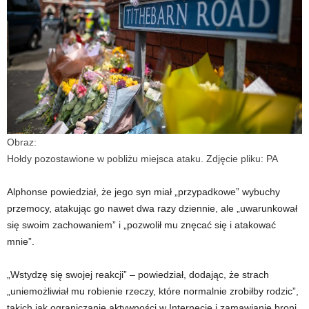
Obraz:
Hołdy pozostawione w pobliżu miejsca ataku. Zdjęcie pliku: PA
Alphonse powiedział, że jego syn miał „przypadkowe” wybuchy
przemocy, atakując go nawet dwa razy dziennie, ale „uwarunkował
się swoim zachowaniem” i „pozwolił mu znęcać się i atakować
mnie”.
„Wstydzę się swojej reakcji” – powiedział, dodając, że strach
„uniemożliwiał mu robienie rzeczy, które normalnie zrobiłby rodzic”,
takich jak ograniczanie aktywności w Internecie i zamawianie broni