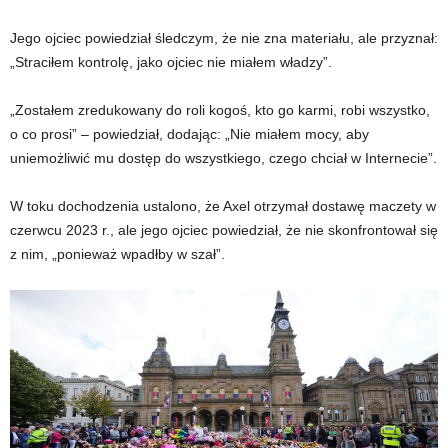
Jego ojciec powiedział śledczym, że nie zna materiału, ale przyznał:
„Straciłem kontrolę, jako ojciec nie miałem władzy”.
„Zostałem zredukowany do roli kogoś, kto go karmi, robi wszystko,
o co prosi” – powiedział, dodając: „Nie miałem mocy, aby
uniemożliwić mu dostęp do wszystkiego, czego chciał w Internecie”.
W toku dochodzenia ustalono, że Axel otrzymał dostawę maczety w
czerwcu 2023 r., ale jego ojciec powiedział, że nie skonfrontował się
z nim, „ponieważ wpadłby w szał”.