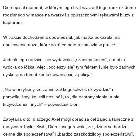
Dion opisał moment, w którym jego brat wyszedł tego ranka z domu
rodzinnego w masce na twarzy i z opuszczonymi rękawami bluzy z
kapturem.
W trakcie dochodzenia opowiedział, jak matka pokazała mu
opakowanie noża, które wkrótce potem znalazła w pralce.
Jednak jego rodzice „nie wydawali się zaniepokojeni”, a matka
wróciła do łóżka, więc „pocieszył się” tym faktem i „nie było żadnych
dyskusji na temat kontaktowania się z policją”.
„Nie wierzyliśmy, że zamierzał kogokolwiek skrzywdzić” i
pomyśleliśmy, że jeśli nosi nóż, to „dla ochrony siebie, a nie
krzywdzenia innych” – powiedział Dion.
Zapytana o to, dlaczego Axel mógł obrać za cel zajęcia taneczne z
motywem Taylor Swift, Dion zasugerowała, że ​​„dzieci są bardzo
cenne dla społeczeństwa” i „bardzo zaszkodziłoby społeczeństwu”,