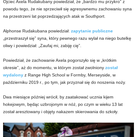
Ojciec Axela Rudakubany powiedział, że „bardzo mu przykro” z
powodu tego, że nie sprzeciwił się agresywnemu zachowaniu syna
na przestrzeni lat poprzedzających atak w Southport.
Alphonse Rudakubana powiedział:
zapytanie publiczne
„przestraszył się” syna, który pewnego razu wylał na niego butelkę
oliwy i powiedział: „Zaufaj mi, zabiję cię”.
Powiedział, że zachowanie Axela pogorszyło się w „krótkim
okresie”, aż do momentu, w którym został zwolniony
został
wydalony
z Range High School w Formby, Merseyside, w
październiku 2019 r., po tym, jak przyznał się do noszenia noży.
Dwa miesiące później wrócił, by zaatakować ucznia kijem
hokejowym, będąc uzbrojonym w nóż, po czym w wieku 13 lat
został aresztowany i objęty nakazem skierowania do szkoły.