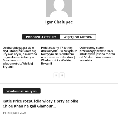
Igor Chalupec
PODOBNE ARTYKUŁY
WIĘCEJ OD AUTORA
Osoba ubiegająca się o
Hołd złożony 17-letniej
Osierocony statek
azyl, której nie udało się
dziewczynie – w związku z
przewożący prawie 3000
uzyskać azylu, oskarżona
toczącym się śledztwem
sztuk bydła jest na morzu
o zgwałcenie kobiety w
w sprawie morderstwa |
od 55 dni | Wiadomości
Bournemouth |
Wiadomości z Wielkiej
ze świata
Wiadomości z Wielkiej
Brytanii
Brytanii
Wiadomości na żywo
Katie Price rozpuściła włosy z przyjaciółką
Chloe Khan na gali Glamour...
14 listopada 2025