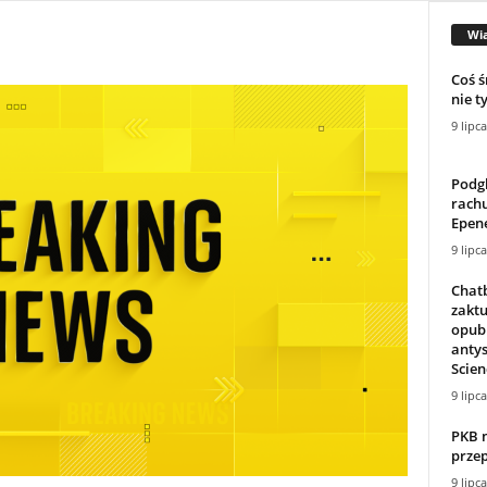
Wi
Coś ś
nie t
9 lipc
Podgl
rachu
Epen
9 lipc
Chat
zakt
opub
antys
Scienc
9 lipc
PKB n
przep
9 lipc