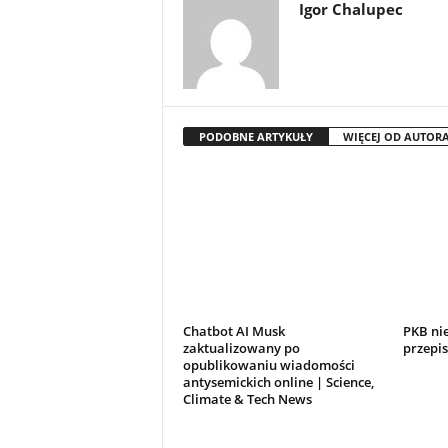
Igor Chalupec
PODOBNE ARTYKUŁY
WIĘCEJ OD AUTOR
Chatbot AI Musk
PKB ni
zaktualizowany po
przepi
opublikowaniu wiadomości
antysemickich online | Science,
Climate & Tech News