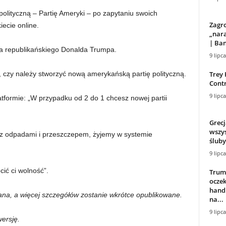
polityczną – Partię Ameryki – po zapytaniu swoich
Zagr
iecie online.
„nara
| Ban
ta republikańskiego Donalda Trumpa.
9 lipc
Trey 
 czy należy stworzyć nową amerykańską partię polityczną.
Cont
9 lipc
atformie: „W przypadku od 2 do 1 chcesz nowej partii
Grecj
wszys
u z odpadami i przeszczepem, żyjemy w systemie
śluby
9 lipc
cić ci wolność”.
Trump
oczek
handl
wana, a więcej szczegółów zostanie wkrótce opublikowane.
na...
9 lipc
ersję.