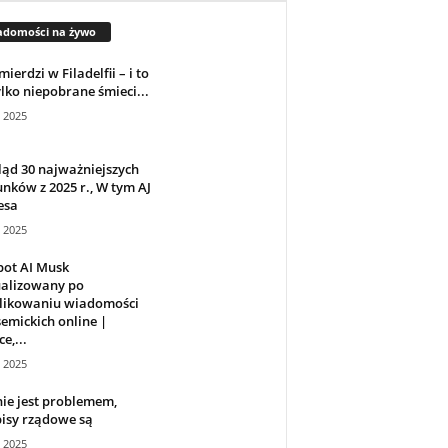
adomości na żywo
mierdzi w Filadelfii – i to
ylko niepobrane śmieci...
a 2025
ąd 30 najważniejszych
nków z 2025 r., W tym AJ
esa
a 2025
bot AI Musk
ualizowany po
likowaniu wiadomości
emickich online |
e,...
a 2025
ie jest problemem,
isy rządowe są
a 2025