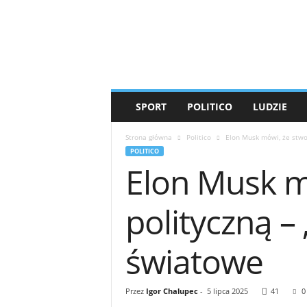
T
i
g
e
r
'
s
SPORT
POLITICO
LUDZIE
M
e
Strona główna
Politico
Elon Musk mówi, że stwor
d
POLITICO
i
Elon Musk mó
a
polityczną –
światowe
Przez
Igor Chalupec
-
5 lipca 2025
41
0