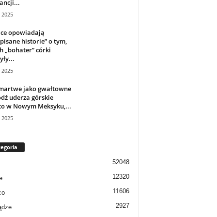
ancji...
a 2025
ice opowiadają
pisane historie” o tym,
ch „bohater” córki
yły...
a 2025
 martwe jako gwałtowne
dź uderza górskie
to w Nowym Meksyku,...
a 2025
egoria
52048
12320
e
11606
co
2927
ądze