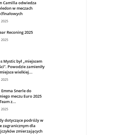
n Camilla odwiedza
ledon w meczach
rćfinałowych
a 2025
ear Reconing 2025
a 2025
s Mystic był „miejscem
ci”. Powodzie zamieniły
miejsce wielkiej...
a 2025
i Emma Snerle do
niego meczu Euro 2025
Team z...
a 2025
dy dotyczące podróży w
e zagranicznym dla
jczyków zmierzających