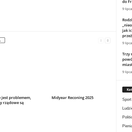
do Fr
9 lipc
Rodz
„nieo
jak i
przeż
A
9 lipc
Trzy
powó
mias
9 lipc
Kat
e jest problemem,
Midyear Reconing 2025
Sport
sy rządowe są
Ludzi
Politi
Pieni