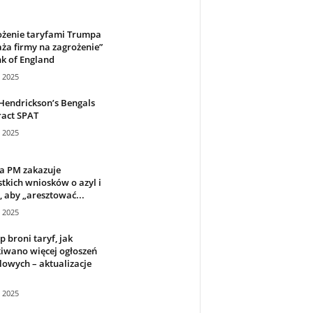
ożenie taryfami Trumpa
ża firmy na zagrożenie”
k of England
a 2025
Hendrickson’s Bengals
ract SPAT
a 2025
a PM zakazuje
tkich wniosków o azyl i
, aby „aresztować...
a 2025
 broni taryf, jak
iwano więcej ogłoszeń
owych – aktualizacje
a 2025