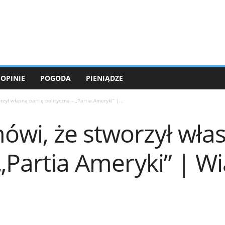
OPINIE
POGODA
PIENIĄDZE
zył własną partię polityczną – „Partia Ameryki” |...
wi, że stworzył włas
 „Partia Ameryki” | 