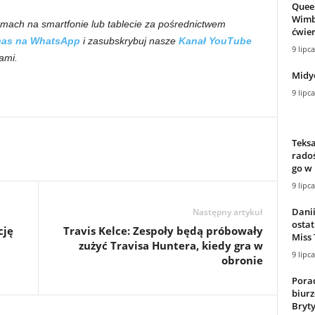
Quee
Wimb
mach na smartfonie lub tablecie za pośrednictwem
ćwie
nas na WhatsApp
i zasubskrybuj nasze
Kanał YouTube
9 lipc
ami.
Midy
9 lipc
Teksa
radoś
go w 
9 lipc
Dani
Następny artykuł
ostat
cję
Travis Kelce: Zespoły będą próbowały
Miss 
zużyć Travisa Huntera, kiedy gra w
9 lipc
obronie
Pora
biurz
Bryty