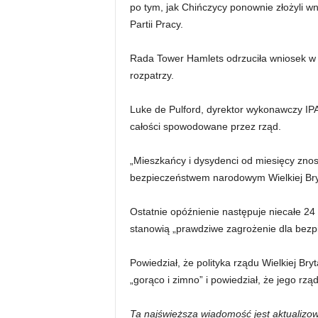
po tym, jak Chińczycy ponownie złożyli w
Partii Pracy.
Rada Tower Hamlets odrzuciła wniosek w 2
rozpatrzy.
Luke de Pulford, dyrektor wykonawczy IPAC
całości spowodowane przez rząd.
„Mieszkańcy i dysydenci od miesięcy zno
bezpieczeństwem narodowym Wielkiej Bry
Ostatnie opóźnienie następuje niecałe 24 
stanowią „prawdziwe zagrożenie dla bezpi
Powiedział, że polityka rządu Wielkiej Br
„gorąco i zimno” i powiedział, że jego rz
Ta najświeższa wiadomość jest aktualizo