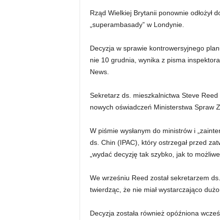
Rząd Wielkiej Brytanii ponownie odłożył d
„superambasady” w Londynie.
Decyzja w sprawie kontrowersyjnego planu
nie 10 grudnia, wynika z pisma inspektor
News.
Sekretarz ds. mieszkalnictwa Steve Reed 
nowych oświadczeń Ministerstwa Spraw Z
W piśmie wysłanym do ministrów i „zaint
ds. Chin (IPAC), który ostrzegał przed z
„wydać decyzję tak szybko, jak to możliwe
We wrześniu Reed został sekretarzem ds. m
twierdząc, że nie miał wystarczająco dużo
Decyzja została również opóźniona wcześn