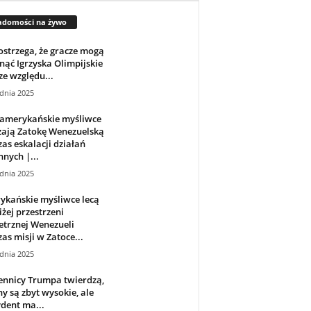
adomości na żywo
strzega, że ​​gracze mogą
ąć Igrzyska Olimpijskie
ze względu...
dnia 2025
amerykańskie myśliwce
żają Zatokę Wenezuelską
as eskalacji działań
nych |...
dnia 2025
ykańskie myśliwce lecą
iżej przestrzeni
trznej Wenezueli
as misji w Zatoce...
dnia 2025
ennicy Trumpa twierdzą,
ny są zbyt wysokie, ale
dent ma...