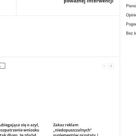
poważnej interwencji
Pieni
Opini
Pogo
Bez k
A
biegająca się o azyl,
Zakaz reklam
rozpatrzenie wniosku
„niedopuszczalnych”
tak długo, że zdążył
suplementów prostaty |