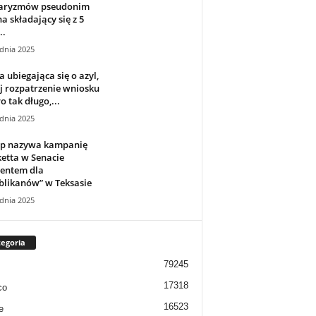
aryzmów pseudonim
a składający się z 5
..
dnia 2025
 ubiegająca się o azyl,
j rozpatrzenie wniosku
o tak długo,...
dnia 2025
p nazywa kampanię
etta w Senacie
zentem dla
blikanów” w Teksasie
dnia 2025
egoria
79245
17318
co
16523
e