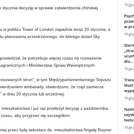
10 gru
o stycznia decyzję w sprawie zatwierdzenia chińskiej
Psych
przem
w pra
 w pobliżu Tower of London zapadnie teraz 20 stycznia, a
10 gru
atu planowania przestrzennego, do którego dotarł Sky
Starm
„stra
uruch
powiedział, że potrzebuje więcej czasu na rozważenie
dla...
agranicznych i Ministerstwa Spraw Wewnętrznych.
10 gru
Tren
eresowanych stron”, w tym Międzyparlamentarnego Sojuszu
Matt
atwierdzaniem ambasady, stwierdzono, że rząd zamierza
wypow
” w dniu 20 stycznia lub wcześniej.
10 gru
ieszkalnictwa i już raz przełożył decyzję z października,
Nasto
uzys
 czasu, aby przyjrzeć się szczegółom.
testu
10 gru
iej przez byłą sekretarz ds. mieszkalnictwa Angelę Rayner