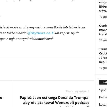
wulg
Biden
słów.
.
10 gru
Osoba
ciach możesz otrzymywać na smartfonie lub tablecie za
które
żesz także śledzić
@SkyNews na X
lub zapisz się do
trwał
żąco z najnowszymi wiadomościami.
10 gru
Trum
Crock
„pre
Repu
10 gru
Kat
Sport
Następny artykuł
 o
Papież Leon ostrzega Donalda Trumpa,
Politi
aby nie atakował Wenezueli podczas
Ludzi