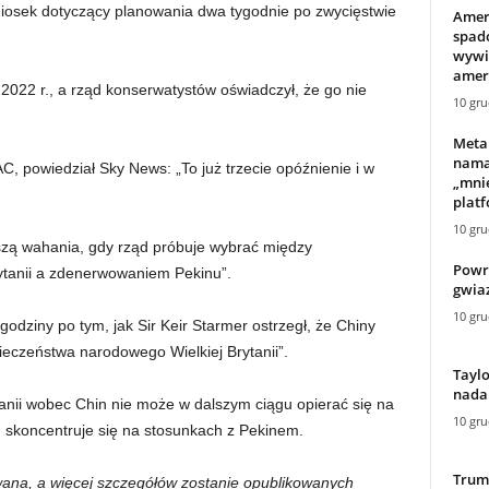
niosek dotyczący planowania dwa tygodnie po zwycięstwie
Amer
spado
wywi
amery
022 r., a rząd konserwatystów oświadczył, że go nie
10 gru
Meta 
nama
, powiedział Sky News: „To już trzecie opóźnienie i w
„mni
plat
10 gru
szą wahania, gdy rząd próbuje wybrać między
Powró
tanii a zdenerwowaniem Pekinu”.
gwia
10 gru
godziny po tym, jak Sir Keir Starmer ostrzegł, że Chiny
eczeństwa narodowego Wielkiej Brytanii”.
Taylo
nadal
ytanii wobec Chin nie może w dalszym ciągu opierać się na
10 gru
ąd skoncentruje się na stosunkach z Pekinem.
Trum
wana, a więcej szczegółów zostanie opublikowanych