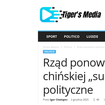
T
i
g
e
r
'
s
SPORT
POLITICO
LUDZIE
M
e
Strona główna
Politico
Rząd ponownie opóźnia d
d
POLITICO
i
Rząd ponown
a
chińskiej „
polityczne
Przez
Igor Chalupec
-
2 grudnia 2025
40