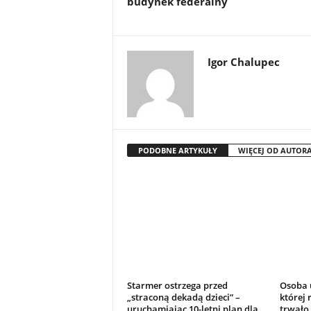
budynek federalny
Igor Chalupec
PODOBNE ARTYKUŁY
WIĘCEJ OD AUTOR
Starmer ostrzega przed
Osoba u
„straconą dekadą dzieci” –
której 
uruchamiając 10-letni plan dla
trwało 