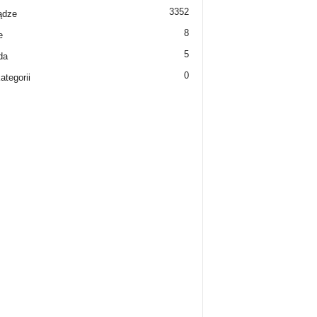
3352
ądze
8
e
5
da
0
ategorii