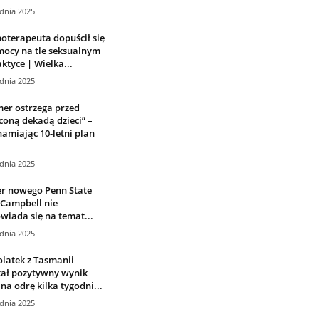
dnia 2025
oterapeuta dopuścił się
ocy na tle seksualnym
ktyce | Wielka...
dnia 2025
er ostrzega przed
coną dekadą dzieci” –
amiając 10-letni plan
dnia 2025
er nowego Penn State
 Campbell nie
iada się na temat...
dnia 2025
latek z Tasmanii
kał pozytywny wynik
 na odrę kilka tygodni...
dnia 2025