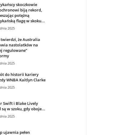
ykańscy skoczkowie
chronowi biją rekord,
eszając potężną
kańską flagę w skoku...
dnia 2025
twierdzi, że Australia
wia nastolatków na
ej regulowane”
formy
dnia 2025
t do historii kariery
zdy WNBA Kaitlyn Clarke
dnia 2025
r Swift i Blake Lively
 są w szoku, gdy oboje...
dnia 2025
p ujawnia pełen