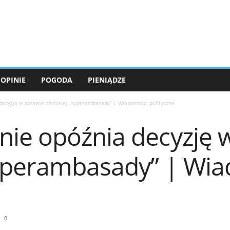
OPINIE
POGODA
PIENIĄDZE
ecyzję w sprawie chińskiej „superambasady” | Wiadomości polityczne
ie opóźnia decyzję 
superambasady” | Wi
0