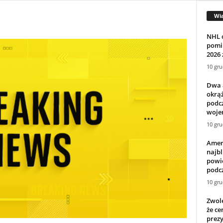
Wi
NHL o
pomin
2026 
10 gru
Dwa 
okrą
podcz
wojen
10 gru
Amer
najbl
powie
podcz
10 gru
Zwol
że ce
prezy