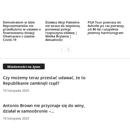
Demokratom w Izbie
Działacz Akcji Palestine
PGA Tour powraca do
Reprezentantów nie
nie wraca do więzienia,
Ashville po raz pierwszy
przedłużono w ustawie o
ponieważ policja
od 86 lat i uzupełnia
finansowaniu dotacji
rozpoczyna obławę |
jesienny harmonogram
Obamacare z czasów
Wielka Brytania |
Covid-19
Aktualności
Wiadomości na żywo
Czy możemy teraz przestać udawać, że to
Republikanie zamknęli rząd?
10 listopada 2025
Antonio Brown nie przyznaje się do winy,
działał w samoobronie –...
10 listopada 2025