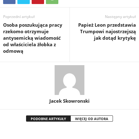
Poprzedni artykuł
Następny artykuł
Osoba poszukująca pracy
Papież Leon przedstawia
rzekomo otrzymuje
Trumpowi najostrzejszą
antysemicką wiadomość
jak dotąd krytykę
od właściciela żłobka z
odmową
Jacek Skowronski
PODOBNE ARTYKUŁY
WIĘCEJ OD AUTORA