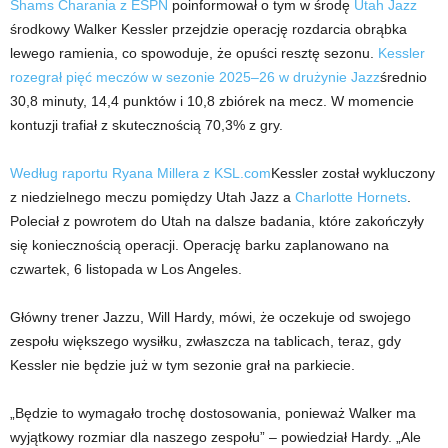
Shams Charania z ESPN
poinformował o tym w środę
Utah Jazz
środkowy Walker Kessler przejdzie operację rozdarcia obrąbka
lewego ramienia, co spowoduje, że opuści resztę sezonu.
Kessler
rozegrał pięć meczów w sezonie 2025–26 w drużynie Jazz
średnio
30,8 minuty, 14,4 punktów i 10,8 zbiórek na mecz. W momencie
kontuzji trafiał z skutecznością 70,3% z gry.
Według raportu Ryana Millera z KSL.com
Kessler został wykluczony
z niedzielnego meczu pomiędzy Utah Jazz a
Charlotte Hornets
.
Poleciał z powrotem do Utah na dalsze badania, które zakończyły
się koniecznością operacji. Operację barku zaplanowano na
czwartek, 6 listopada w Los Angeles.
Główny trener Jazzu, Will Hardy, mówi, że oczekuje od swojego
zespołu większego wysiłku, zwłaszcza na tablicach, teraz, gdy
Kessler nie będzie już w tym sezonie grał na parkiecie.
„Będzie to wymagało trochę dostosowania, ponieważ Walker ma
wyjątkowy rozmiar dla naszego zespołu” – powiedział Hardy. „Ale