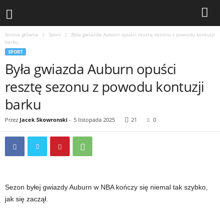
Strona główna
Sport
Była gwiazda Auburn opuści resztę sezonu z powodu kontuzji
barku
SPORT
Była gwiazda Auburn opuści
resztę sezonu z powodu kontuzji
barku
Przez
Jacek Skowronski
-
5 listopada 2025
21
0
Sezon byłej gwiazdy Auburn w NBA kończy się niemal tak szybko,
jak się zaczął.