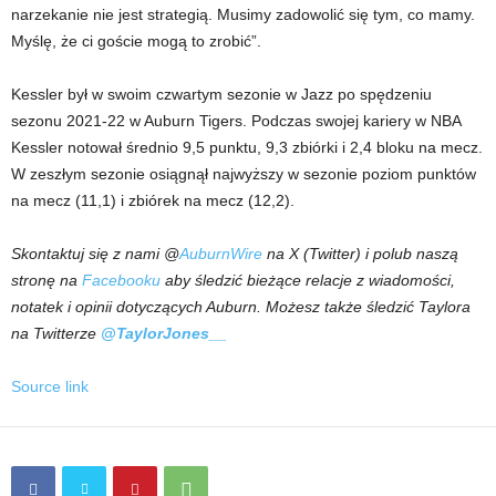
narzekanie nie jest strategią. Musimy zadowolić się tym, co mamy.
Myślę, że ci goście mogą to zrobić”.
Kessler był w swoim czwartym sezonie w Jazz po spędzeniu
sezonu 2021-22 w Auburn Tigers. Podczas swojej kariery w NBA
Kessler notował średnio 9,5 punktu, 9,3 zbiórki i 2,4 bloku na mecz.
W zeszłym sezonie osiągnął najwyższy w sezonie poziom punktów
na mecz (11,1) i zbiórek na mecz (12,2).
Skontaktuj się z nami @
AuburnWire
na X (Twitter) i polub naszą
stronę na
Facebooku
aby śledzić bieżące relacje z wiadomości,
notatek i opinii dotyczących Auburn. Możesz także śledzić Taylora
na Twitterze
@TaylorJones__
Source link