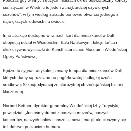
Podczas gdy w innych dużych miastach okres poświąteczny kończy
się, styczeń w Wiedniu to jeden z „najbardziej ożywionych
sezonów”, w tym według zarządu ponowne otwarcie jednego z
największych lodowisk na świecie.
Inne atrakcje dostępne w ramach kart dla mieszkańców Dull
obejmują udział w Wiedeńskim Balu Naukowym, lekcje tańca i
ekskluzywne wycieczki do Kunsthistorisches Museum i Wiedeńskiej
Opery Państwowej.
Będzie to sygnał radykalnej zmiany tempa dla mieszkańców Dull,
których domy są rozsiane po pagórkowatej i odległej części
środkowej Szkocji, słynącej ze starożytnej chrześcijańskiej historii
klasztornej.
Norbert Kettner, dyrektor generalny Wiedeńskiej Izby Turystyki,
powiedział: „Jesteśmy dumni z naszych muzeów, naszych
koncertów, naszych balów i naszej zimowej magii, ale cieszymy się
też dobrym poczuciem humoru.