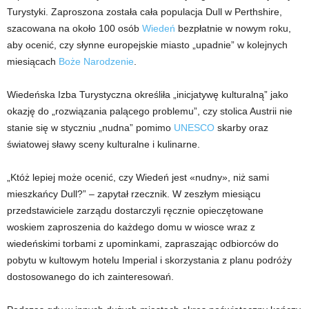
Turystyki. Zaproszona została cała populacja Dull w Perthshire,
szacowana na około 100 osób
Wiedeń
bezpłatnie w nowym roku,
aby ocenić, czy słynne europejskie miasto „upadnie” w kolejnych
miesiącach
Boże Narodzenie
.
Wiedeńska Izba Turystyczna określiła „inicjatywę kulturalną” jako
okazję do „rozwiązania palącego problemu”, czy stolica Austrii nie
stanie się w styczniu „nudna” pomimo
UNESCO
skarby oraz
światowej sławy sceny kulturalne i kulinarne.
„Któż lepiej może ocenić, czy Wiedeń jest «nudny», niż sami
mieszkańcy Dull?” – zapytał rzecznik. W zeszłym miesiącu
przedstawiciele zarządu dostarczyli ręcznie opieczętowane
woskiem zaproszenia do każdego domu w wiosce wraz z
wiedeńskimi torbami z upominkami, zapraszając odbiorców do
pobytu w kultowym hotelu Imperial i skorzystania z planu podróży
dostosowanego do ich zainteresowań.