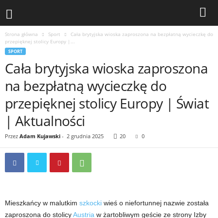
Strona główna
Sport
Cała brytyjska wioska zaproszona na bezpłatną wycieczkę do
przepięknej stolicy Europy |...
SPORT
Cała brytyjska wioska zaproszona
na bezpłatną wycieczkę do
przepięknej stolicy Europy | Świat
| Aktualności
Przez
Adam Kujawski
-
2 grudnia 2025
20
0
Mieszkańcy w malutkim
szkocki
wieś o niefortunnej nazwie została
zaproszona do stolicy
Austria
w żartobliwym geście ze strony Izby