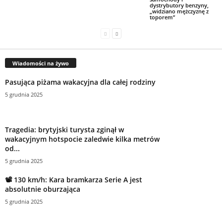
dystrybutory benzyny,
„widziano mężczyznę z
toporem”
Wiadomości na żywo
Pasująca piżama wakacyjna dla całej rodziny
5 grudnia 2025
Tragedia: brytyjski turysta zginął w
wakacyjnym hotspocie zaledwie kilka metrów
od...
5 grudnia 2025
📽 130 km/h: Kara bramkarza Serie A jest
absolutnie oburzająca
5 grudnia 2025