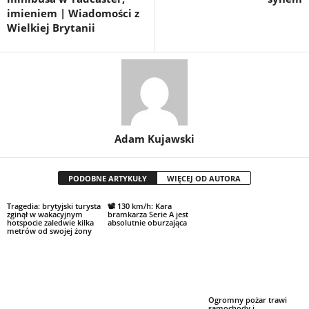
imieniem | Wiadomości z
Wielkiej Brytanii
Adam Kujawski
PODOBNE ARTYKUŁY
WIĘCEJ OD AUTORA
Tragedia: brytyjski turysta
📽 130 km/h: Kara
zginął w wakacyjnym
bramkarza Serie A jest
hotspocie zaledwie kilka
absolutnie oburzająca
metrów od swojej żony
Ogromny pożar trawi
samochody i