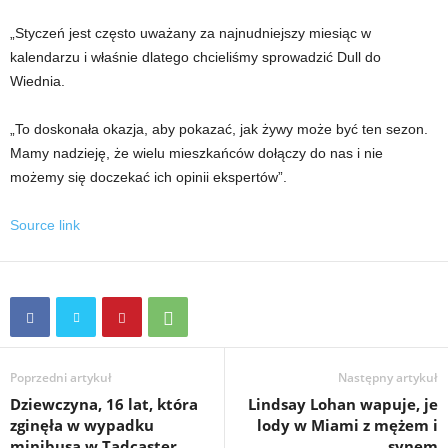
„Styczeń jest często uważany za najnudniejszy miesiąc w
kalendarzu i właśnie dlatego chcieliśmy sprowadzić Dull do
Wiednia.
„To doskonała okazja, aby pokazać, jak żywy może być ten sezon.
Mamy nadzieję, że wielu mieszkańców dołączy do nas i nie
możemy się doczekać ich opinii ekspertów”.
Source link
Poprzedni artykuł
Następny artykuł
Dziewczyna, 16 lat, która
Lindsay Lohan wapuje, je
zginęła w wypadku
lody w Miami z mężem i
minibusa w Tadcaster,
synem