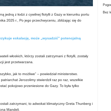
Pogo
Bez k
ą jedną z łodzi z cywilnej flotylli z Gazy w kierunku portu
ika 2025 r., Po jego przechwyceniu, zbliżając się do
ryzykuje eskalację, może „wysadzić” potencjalną
eli włoskich, którzy zostali zatrzymani z flotylli, zostały
ji jest przetwarzana.
szybko, jak to możliwe” – powiedział ministerstwo.
 patriarchat Jerozolimy stwierdził raz po raz, wszelkie
ostać pokojowo przeniesione do Gazy. To była tylko
u zostali zatrzymani, to adwokat klimatyczny Greta Thunberg i
ona Mandeli.