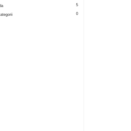
5
da
0
ategorii