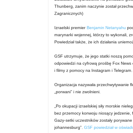
Thunberg, zanim naczynie został przechwyc
Zagranicznych)
Izraelski premier
Benjamin Netanyahu
poc
marynarki wojennej, którzy to wykonali, zr
Powiedział także, że ich działania uniemoż
GSF utrzymuje, że jego statki noszą pomo
odpowiedzi na cyfrową prośbę Fox News o
i filmy z pomocy na Instagram i Telegram.
Organizacja nazywała przechwytywanie floty 
„porwani” i nie zwolnieni.
„Po okupacji izraelskiej siły morskie niele
bez przemocy konwoju niosący jedzenie, f
Gazy-setki uczestników zostały porywane
johannesburg”.
GSF powiedział w oświad