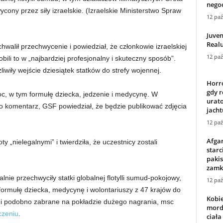
nego
ony przez siły izraelskie.
(Izraelskie Ministerstwo Spraw
12 paź
Juven
Real
hwalił przechwycenie i powiedział, że członkowie izraelskiej
12 paź
obili to w „najbardziej profesjonalny i skuteczny sposób”.
liwiły wejście dziesiątek statków do strefy wojennej.
Horr
gdy r
c, w tym formułę dziecka, jedzenie i medycynę. W
urat
 komentarz, GSF powiedział, że będzie publikować zdjęcia
jacht
12 paź
Afgan
„nielegalnymi” i twierdziła, że ​​uczestnicy zostali
starc
pakis
zamk
galnie przechwyciły statki globalnej flotylli sumud-pokojowy,
12 paź
ormułę dziecka, medycynę i wolontariuszy z 47 krajów do
Kobie
 i podobno zabrane na pokładzie dużego nagrania, msc
mord
czeniu
.
ciała