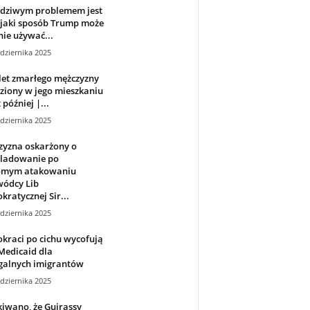
dziwym problemem jest
 jaki sposób Trump może
nie używać...
dziernika 2025
let zmarłego mężczyzny
ziony w jego mieszkaniu
 później |...
dziernika 2025
zyzna oskarżony o
śladowanie po
omym atakowaniu
wódcy Lib
ratycznej Sir...
dziernika 2025
kraci po cichu wycofują
 Medicaid dla
galnych imigrantów
dziernika 2025
iwano, że Guirassy