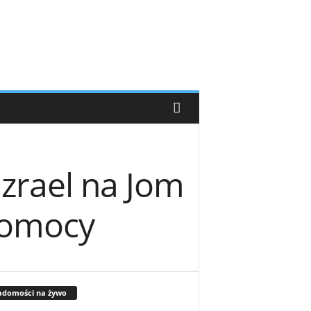
Izrael na Jom
pomocy
adomości na żywo