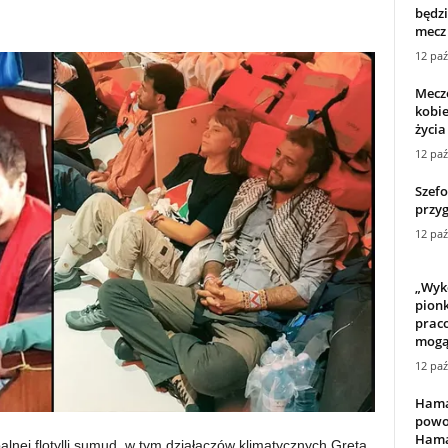
będzi
mecz
12 paź
Mecze
kobie
życia
12 paź
Szefo
przyg
12 paź
„Wyk
pionk
praco
mogą 
12 paź
Hamas
powo
Hama
alnej flotylli sumud, w tym działaczów klimatycznych Greta