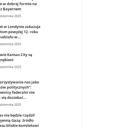
e w dobrej formie na
 z Bayernem
dziernika 2025
t w Londynie zakazuje
tom powyżej 12. roku
 udziału w...
dziernika 2025
wie Kansas City są
nębieni
dziernika 2025
orzystywanie nas jako
ów politycznych”:
wnicy federalni nie
się doczekać...
dziernika 2025
 nie będzie rządził
jenną Gazą: źródło
su bliskie komitetowi