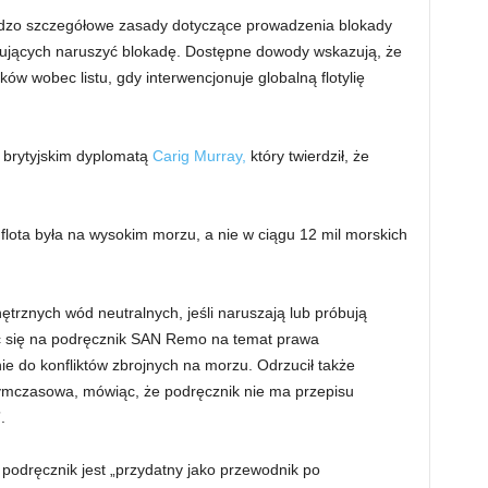
dzo szczegółowe zasady dotyczące prowadzenia blokady
bujących naruszyć blokadę. Dostępne dowody wskazują, że
ów wobec listu, gdy interwencjonuje globalną flotylię
 brytyjskim dyplomatą
Carig Murray,
który twierdził, że
flota była na wysokim morzu, a nie w ciągu 12 mil morskich
rznych wód neutralnych, jeśli naruszają lub próbują
 się na podręcznik SAN Remo na temat prawa
do konfliktów zbrojnych na morzu. Odrzucił także
ymczasowa, mówiąc, że podręcznik nie ma przepisu
.
podręcznik jest „przydatny jako przewodnik po