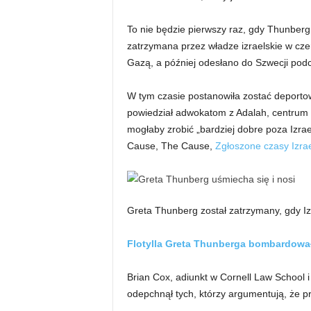
To nie będzie pierwszy raz, gdy Thunberg
zatrzymana przez władze izraelskie w czerw
Gazą, a później odesłano do Szwecji podc
W tym czasie postanowiła zostać deporto
powiedział adwokatom z Adalah, centrum 
mogłaby zrobić „bardziej dobre poza Izra
Cause, The Cause,
Zgłoszone czasy Izra
Greta Thunberg został zatrzymany, gdy Izr
Flotylla Greta Thunberga bombardował
Brian Cox, adiunkt w Cornell Law School
odepchnął tych, którzy argumentują, że prz