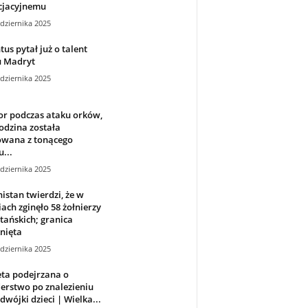
cjacyjnemu
dziernika 2025
tus pytał już o talent
u Madryt
dziernika 2025
or podczas ataku orków,
odzina została
owana z tonącego
u...
dziernika 2025
istan twierdzi, że w
iach zginęło 58 żołnierzy
tańskich; granica
nięta
dziernika 2025
ta podejrzana o
erstwo po znalezieniu
 dwójki dzieci | Wielka...