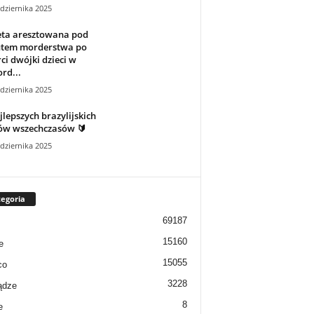
dziernika 2025
eta aresztowana pod
utem morderstwa po
ci dwójki dzieci w
ord...
dziernika 2025
jlepszych brazylijskich
jów wszechczasów 🔰
dziernika 2025
egoria
69187
15160
e
15055
co
3228
ądze
8
e