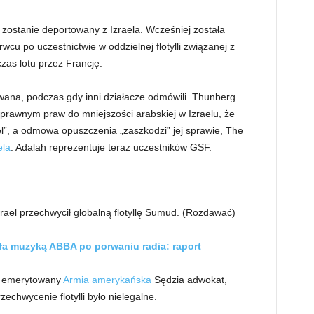
 zostanie deportowany z Izraela. Wcześniej została
cu po uczestnictwie w oddzielnej flotylli związanej z
zas lotu przez Francję.
wana, podczas gdy inni działacze odmówili. Thunberg
prawnym praw do mniejszości arabskiej w Izraelu, że
el”, a odmowa opuszczenia „zaszkodzi” jej sprawie, The
ela
. Adalah reprezentuje teraz uczestników GSF.
ael przechwycił globalną flotyllę Sumud.
(Rozdawać)
a muzyką ABBA po porwaniu radia: raport
 i emerytowany
Armia amerykańska
Sędzia adwokat,
echwycenie flotylli było nielegalne.