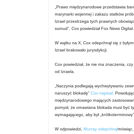
„Prawo międzynarodowe przedstawia bar
marynarki wojennej i zakazu statków pró
Izrael przestrzega tych prawnych obowiązk
sumud”, Cox powiedział Fox News Digital.
W wątku na X, Cox odepchnął się z byłym
Izrael brakowało jurysdykcji.
Cox powiedział, że nie ma znaczenia, czy 
od Izraela.
„Naczynia podlegają wychwytywaniu zewnęt
naruszyć blokadę”
Cox napisał,
Powołując
międzynarodowego mających zastosowanie 
pomysł, że omawiana blokada musi być t
wymagającego, aby był „krótkoterminowy”
W odpowiedzi,
Murray odepchnął
mówiąc, 