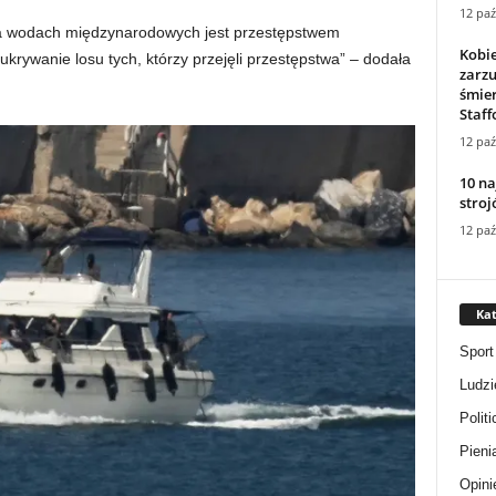
12 paź
a wodach międzynarodowych jest przestępstwem
Kobi
rywanie losu tych, którzy przejęli przestępstwa” – dodała
zarz
śmier
Staff
12 paź
10 na
stro
12 paź
Kat
Sport
Ludzi
Politi
Pieni
Opini