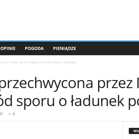
OPINIE
POGODA
PIENIĄDZE
 przez Izrael na Jom Kippur pośród sporu o ładunek...
a przechwycona przez 
ód sporu o ładunek 
37
0
Wi