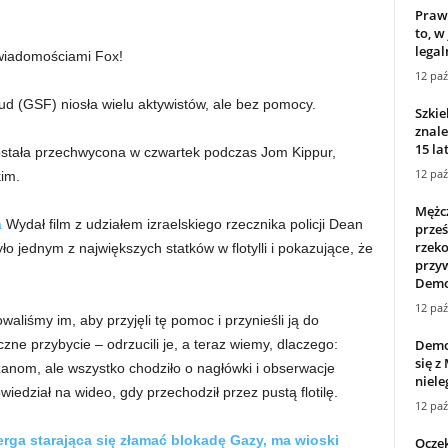
Praw
to, w
legal
 wiadomościami Fox!
12 paź
mud (GSF) niosła wielu aktywistów, ale bez pomocy.
Szkie
znale
15 lat
 została przechwycona w czwartek podczas Jom Kippur,
12 paź
im.
Mężc
a
Wydał film z udziałem izraelskiego rzecznika policji Dean
prze
rzek
ło jednym z największych statków w flotylli i pokazujące, że
przy
Demok
12 paź
aliśmy im, aby przyjęli tę pomoc i przynieśli ją do
Demo
ne przybycie – odrzucili je, a teraz wiemy, dlaczego:
się z
anom, ale wszystko chodziło o nagłówki i obserwacje
niele
edział na wideo, gdy przechodził przez pustą flotilę.
12 paź
berga starająca się złamać blokadę Gazy, ma wioski
Oczek