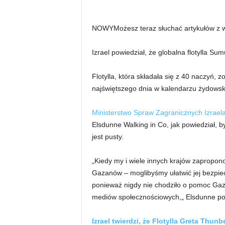
NOWY
Możesz teraz słuchać artykułów z
Izrael powiedział, że globalna flotylla Su
Flotylla, która składała się z 40 naczyń,
najświętszego dnia w kalendarzu żydowsk
Ministerstwo Spraw Zagranicznych Izrael
Elsdunne Walking in Co, jak powiedział, by
jest pusty.
„Kiedy my i wiele innych krajów zaproponow
Gazanów – moglibyśmy ułatwić jej bezpiecz
ponieważ nigdy nie chodziło o pomoc Gaz
mediów społecznościowych,„ Elsdunne powi
Izrael twierdzi, że Flotylla Greta Thun