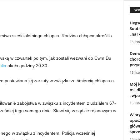
Wi
Hegse
South
„nark
stwa sześcioletniego chłopca. Rodzina chłopca określiła
15 lis
Deme
awską w czwartek po tym, jak zostali wezwani do Cwm Du
choro
przyc
lia
około godziny 20:30.
15 lis
 ​​postawiono jej zarzuty w związku ze śmiercią chłopca o
Mój k
mi, 
„wpad
15 lis
iłowanie zabójstwa w związku z incydentem z udziałem 67-
ześniej tego samego dnia. Stawi się w sądzie rejonowym w
W bry
opus
główn
sprze
 innego w związku z incydentem. Policja wcześniej
15 lis