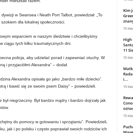
ander mieszkali razem.
Kim j
 dywizji w Swansea i Neath Port Talbot, powiedział: „To
Gree
znany
szokiem dla lokalnej społeczności.
15 lis
kowym wsparciem w naszym śledztwie i chcielibyśmy
High 
w ciągu tych kilku traumatycznych dni.
Sant
11 Sie
15 lis
becna policja, aby udzielać porad i zapewniać otuchy. W
ną i przyjaciółmi Alexandra” – dodał.
Matka
Rada 
i...
zina Alexandra opisała go jako „bardzo miłe dziecko”.
strą i bawić się ze swoim psem Daisy” – powiedzieli.
15 lis
Rewan
e był niegrzeczny. Był bardzo mądry i bardzo dojrzały jak
Cono
któw.
oznac
15 lis
hętny do pomocy w gotowaniu i sprzątaniu”. Powiedzieli,
Pucha
u, jak i po polsku i często poprawiał swoich rodziców ich
Maver