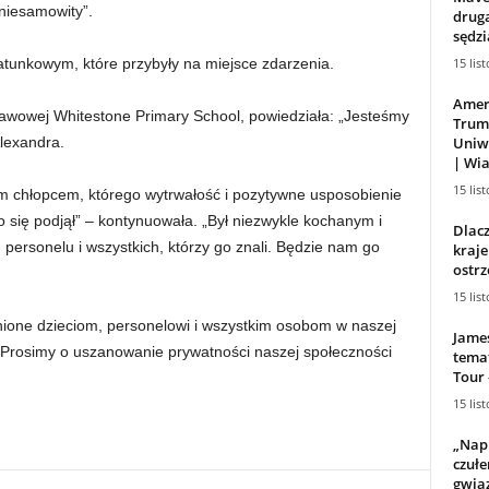
ł niesamowity”.
drugą
sędzi
15 lis
tunkowym, które przybyły na miejsce zdarzenia.
Amer
tawowej Whitestone Primary School, powiedziała: „Jesteśmy
Trum
Uniwe
Alexandra.
| Wia
15 lis
 chłopcem, którego wytrwałość i pozytywne usposobienie
się podjął” – kontynuowała. „Był niezwykle kochanym i
Dlac
ersonelu i wszystkich, którzy go znali. Będzie nam go
kraje
ostrz
15 lis
ione dzieciom, personelowi i wszystkim osobom w naszej
Jame
y. Prosimy o uszanowanie prywatności naszej społeczności
tema
Tour 
15 lis
„Nap
czułe
gwiaz