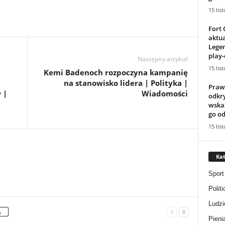
15 lis
Fort 
aktu
Legen
play-
Następny artykuł
15 lis
Kemi Badenoch rozpoczyna kampanię
na stanowisko lidera | Polityka |
Praw
 |
Wiadomości
odkr
wskaz
go od
15 lis
Kat
Sport
Politi
Ludzi
A
Pieni