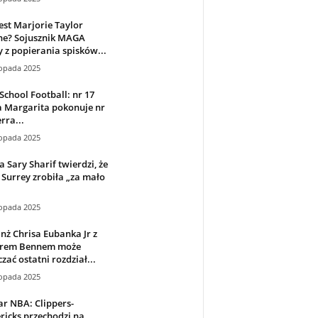
est Marjorie Taylor
ne? Sojusznik MAGA
 z popierania spisków...
topada 2025
School Football: nr 17
a Margarita pokonuje nr
rra...
topada 2025
 Sary Sharif twierdzi, że
Surrey zrobiła „za mało
topada 2025
ż Chrisa Eubanka Jr z
rem Bennem może
zać ostatni rozdział...
topada 2025
r NBA: Clippers-
icks przechodzi na