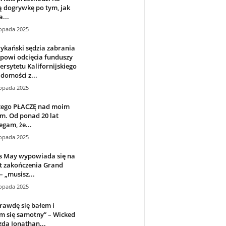
 dogrywkę po tym, jak
a...
topada 2025
ykański sędzia zabrania
powi odcięcia funduszy
rsytetu Kalifornijskiego
domości z...
topada 2025
zego PŁACZĘ nad moim
m. Od ponad 20 lat
egam, że...
topada 2025
s May wypowiada się na
t zakończenia Grand
– „musisz...
topada 2025
rawdę się bałem i
m się samotny” – Wicked
da Jonathan...