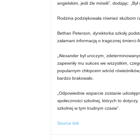
angielskim, jeśli źle mówili”, dodając: „By
Rodzina podziękowała również służbom ra
Bethan Peterson, dyrektorka szkoły pods
załamani informacją o tragicznej śmierci 
„Alexander był uroczym, zdeterminowanym
zapewniły mu sukces we wszystkim, czego 
popularnym chłopcem wśród rówieśników, p
bardzo brakowało.
„Odpowiednie wsparcie zostanie udostępn
społeczności szkolnej, których to dotycz
szkolnej w tym trudnym czasie”.
Source link