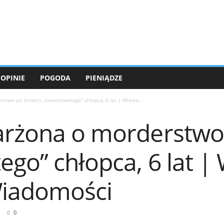
OPINIE
POGODA
PIENIĄDZE
stwo po śmierci „niesamowitego” chłopca, 6 lat | Wielka...
arżona o morderstwo
go” chłopca, 6 lat | 
Wiadomości
0