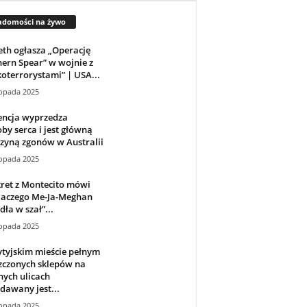
adomości na żywo
th ogłasza „Operację
ern Spear” w wojnie z
oterrorystami” | USA...
topada 2025
ncja wyprzedza
by serca i jest główną
zyną zgonów w Australii
topada 2025
ret z Montecito mówi
dlaczego Me-Ja-Meghan
ła w szał”...
topada 2025
tyjskim mieście pełnym
zczonych sklepów na
ych ulicach
dawany jest...
topada 2025