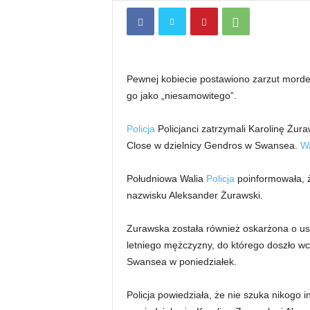
Pewnej kobiecie postawiono zarzut morder
go jako „niesamowitego”.
Policja
Policjanci zatrzymali Karolinę Żur
Close w dzielnicy Gendros w Swansea.
Wa
Południowa Walia
Policja
poinformowała, że
nazwisku Aleksander Żurawski.
Zurawska została również oskarżona o us
letniego mężczyzny, do którego doszło wc
Swansea w poniedziałek.
Policja powiedziała, że ​​nie szuka nikogo