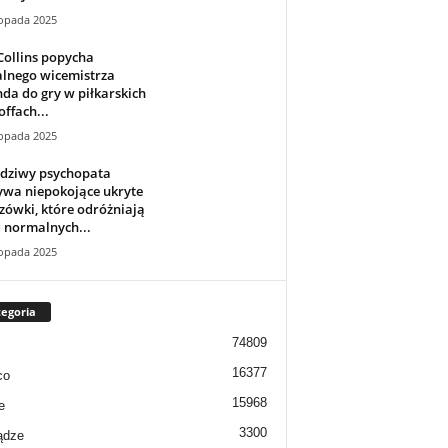
topada 2025
Collins popycha
alnego wicemistrza
da do gry w piłkarskich
offach...
topada 2025
dziwy psychopata
ywa niepokojące ukryte
ówki, które odróżniają
 normalnych...
topada 2025
egoria
74809
16377
co
15968
e
3300
ądze