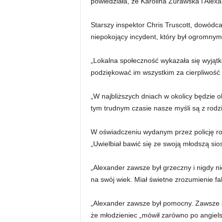
powiedziała, że ​​Karolina Zurawska i Alex
Starszy inspektor Chris Truscott, dowódca
niepokojący incydent, który był ogromnym 
„Lokalna społeczność wykazała się wyjąt
podziękować im wszystkim za cierpliwość 
„W najbliższych dniach w okolicy będzie o
tym trudnym czasie nasze myśli są z rodzi
W oświadczeniu wydanym przez policję rod
„Uwielbiał bawić się ze swoją młodszą sio
„Alexander zawsze był grzeczny i nigdy ni
na swój wiek. Miał świetne zrozumienie fa
„Alexander zawsze był pomocny. Zawsze c
że młodzieniec „mówił zarówno po angielsk