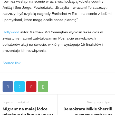
również wystąpi na scenie wraz z wschodzącą kobietą country
Anittą i Seu Jorge. Powiedziała: „Brazylia – wracam! To zaszczyt i
zaszczyt być częścią nagrody Earthshot w Rio – na scenie z ludźmi
i pomysłami, które mogą ocalić naszą planetę”.
Hollywood
aktor Matthew McConaughey wygłosił także głos w
zwiastunie nagród zatytułowanym Poznajcie prawdziwych
bohaterów akcji na świecie, w którym występuje 15 finalistów i
prezentuje ich rozwiązania.
Source link
Poprzedni artykuł
Następny artykuł
Migrant na małej łódce
Demokrata Mikie Sherrill
odesłany do Francji po raz
wygrywa wyścig na