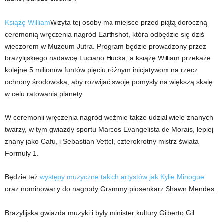
Książę William
Wizyta tej osoby ma miejsce przed piątą doroczną
ceremonią wręczenia nagród Earthshot, która odbędzie się dziś
wieczorem w Muzeum Jutra. Program będzie prowadzony przez
brazylijskiego nadawcę Luciano Hucka, a książę William przekaże
kolejne 5 milionów funtów pięciu różnym inicjatywom na rzecz
ochrony środowiska, aby rozwijać swoje pomysły na większą skalę
w celu ratowania planety.
W ceremonii wręczenia nagród weźmie także udział wiele znanych
twarzy, w tym gwiazdy sportu Marcos Evangelista de Morais, lepiej
znany jako Cafu, i Sebastian Vettel, czterokrotny mistrz świata
Formuły 1.
Będzie też
występy muzyczne takich artystów jak Kylie Minogue
oraz nominowany do nagrody Grammy piosenkarz Shawn Mendes.
Brazylijska gwiazda muzyki i były minister kultury Gilberto Gil