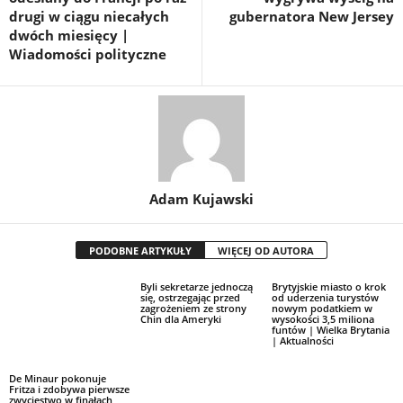
drugi w ciągu niecałych
gubernatora New Jersey
dwóch miesięcy |
Wiadomości polityczne
Adam Kujawski
PODOBNE ARTYKUŁY
WIĘCEJ OD AUTORA
Byli sekretarze jednoczą
Brytyjskie miasto o krok
się, ostrzegając przed
od uderzenia turystów
zagrożeniem ze strony
nowym podatkiem w
Chin dla Ameryki
wysokości 3,5 miliona
funtów | Wielka Brytania
| Aktualności
De Minaur pokonuje
Fritza i zdobywa pierwsze
zwycięstwo w finałach