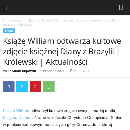
Strona główna
Sport
Książę William odtwarza kultowe zdjęcie księżnej Diany z
Brazylii | Królewski |...
SPORT
Książę William odtwarza kultowe
zdjęcie księżnej Diany z Brazylii |
Królewski | Aktualności
Przez
Adam Kujawski
-
5 listopada 2025
30
0
Książę William
odtworzył kultowe zdjęcie swojej zmarłej matki,
Księżna Diana
dziś rano w kościele Chrystusa Odkupiciela. Stałem
w punkcie widokowym na szczycie góry Corcovado, z której