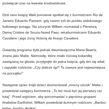
poświęcał czas na kwestie środowiskowe.
Dziś rano książę Walii ponownie spotkał się z burmistrzem Rio de
Janeiro Eduardo Paesem, gdy razem szli do punktu widokowego
kultowego posągu. Na szczycie William rozmawiał z Pierwszą
Damą Cristine de Souza Assed Paes, wiceburmistrzem Eduardo
Cavaliere i jego żoną Victorią de Araujo Cavaliere.
Gwiazdą programu była jednak dwumiesięczna Maria Beatriz,
znana jako Mabe. Niemowlę, które miało różową kokardkę
zawiązaną na głowie, przylgnęło do palca księcia, gdy ten się witał,
i zapytało rodziców: „Czy dobrze śpi? To zawsze jest najważniejsze
na początku!”
Następnie ojciec trójki dzieci skomentował „mocny uścisk” Mabe i
powiedział zastępcy burmistrza: „To też musi być jej pierwszy raz
tutaj”. Przed wyjściem, aby porozmawiać z pięcioma grupami
finalistów Earthshot, William powiedział dumnym rodzicom: „Bardzo
ładne, bardzo słodkie”.