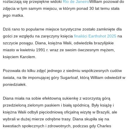
roztaczają się przepiękne widoki
Rio de Janeiro
William pozował do
zdjęcia w tym samym miejscu, w którym ponad 30 lat temu stała
jego matka.
Dziś rano to popularne miejsce turystyczne zostało zamknięte dla
gości ze względu na zaręczyny księcia
finaliści Earthshot 2025
na
szczycie posągu. Diana, księżna Walii, odwiedziła brazylijskie
miasto w kwietniu 1991 r. wraz ze swoim ówczesnym mężem,
księciem Karolem.
Pozowała do kilku zdjęć jednego z siedmiu współczesnych cudów
świata, na tle imponującej góry Sugarloaf, którą William odwiedził w
poniedziałek.
Diana miała na sobie efektowną sukienkę z wzorzystą górą
przedzieloną zielonym paskiem i białą spódnicą. Były książę i
księżna Walii odbyli pięciodniową oficjalną wizytę w Brazylii, ale
wybrali w dużej mierze odrębne trasy. Diana skupiła się na
kwestiach społecznych i zdrowotnych, podczas gdy Charles