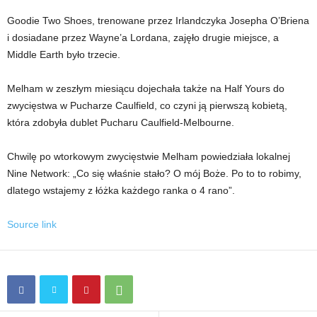
Goodie Two Shoes, trenowane przez Irlandczyka Josepha O’Briena
i dosiadane przez Wayne’a Lordana, zajęło drugie miejsce, a
Middle Earth było trzecie.
Melham w zeszłym miesiącu dojechała także na Half Yours do
zwycięstwa w Pucharze Caulfield, co czyni ją pierwszą kobietą,
która zdobyła dublet Pucharu Caulfield-Melbourne.
Chwilę po wtorkowym zwycięstwie Melham powiedziała lokalnej
Nine Network: „Co się właśnie stało? O mój Boże. Po to to robimy,
dlatego wstajemy z łóżka każdego ranka o 4 rano”.
Source link