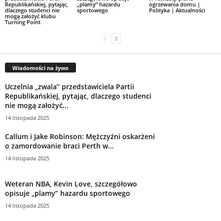
Republikańskiej, pytając,
„plamy” hazardu
ogrzewania domu |
dlaczego studenci nie
sportowego
Polityka | Aktualności
mogą założyć klubu
Turning Point
Wiadomości na żywo
Uczelnia „zwala” przedstawiciela Partii
Republikańskiej, pytając, dlaczego studenci
nie mogą założyć...
14 listopada 2025
Callum i Jake Robinson: Mężczyźni oskarżeni
o zamordowanie braci Perth w...
14 listopada 2025
Weteran NBA, Kevin Love, szczegółowo
opisuje „plamy” hazardu sportowego
14 listopada 2025