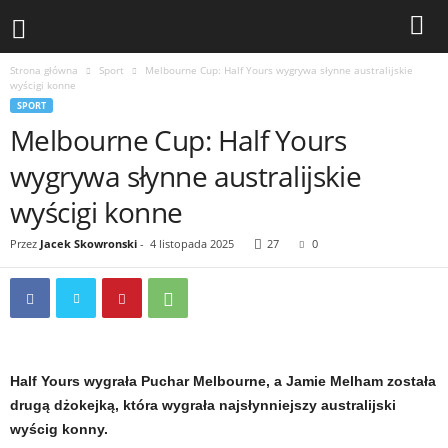
Strona główna
Sport
Melbourne Cup: Half Yours wygrywa słynne australijskie
wyścigi konne
SPORT
Melbourne Cup: Half Yours
wygrywa słynne australijskie
wyścigi konne
Przez
Jacek Skowronski
-
4 listopada 2025
27
0
Half Yours wygrała Puchar Melbourne, a Jamie Melham została
drugą dżokejką, która wygrała najsłynniejszy australijski
wyścig konny.