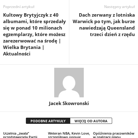
Poprzedni artykuł
Następny artykuł
Kultowy Brytyjczyk z 40
Dach zerwany z lotniska
albumami, które sprzedały
Warwick po tym, jak burze
się w ponad 10 milionach
nawiedzają Queensland
egzemplarzy, które możesz
trzeci dzień z rzędu
zarezerwować na środę |
Wielka Brytania |
Aktualności
Jacek Skowronski
PODOBNE ARTYKUŁY
WIĘCEJ OD AUTORA
Uczelnia „zwala”
Weteran NBA, Kevin Love,
Opóźnienia pracowników
przedstawiciela Partii
szczegółowo opisuje
w realizacji planu