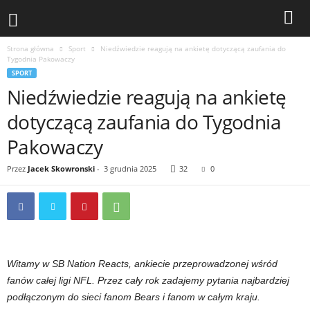
Strona główna
Sport
Niedźwiedzie reagują na ankietę dotyczącą zaufania do
Tygodnia Pakowaczy
SPORT
Niedźwiedzie reagują na ankietę
dotyczącą zaufania do Tygodnia
Pakowaczy
Przez
Jacek Skowronski
-
3 grudnia 2025
32
0
Witamy w SB Nation Reacts, ankiecie przeprowadzonej wśród
fanów całej ligi NFL. Przez cały rok zadajemy pytania najbardziej
podłączonym do sieci fanom Bears i fanom w całym kraju.