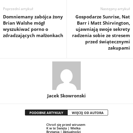
Poprzedni artykuł
Następny artykuł
Domniemany zabójca żony
Gospodarze Sunrise, Nat
Brian Walshe mógł
Barr i Matt Shirvington,
wyszukiwać porno o
ujawniają swoje sekrety
zdradzających małżonkach
radzenia sobie ze stresem
przed świątecznymi
zakupami
Jacek Skowronski
PODOBNE ARTYKUŁY
WIĘCEJ OD AUTORA
Chroń się przed wirusem
K w te Święta | Wielka
Brytania | Aktualności