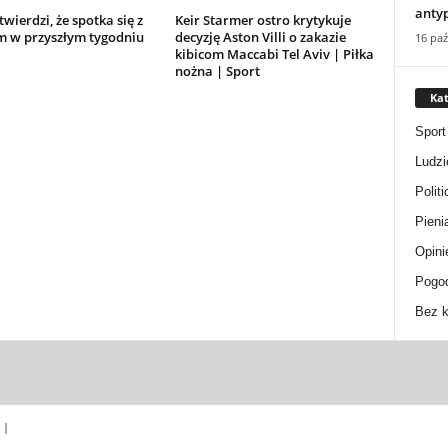
anty
wierdzi, że spotka się z
Keir Starmer ostro krytykuje
m w przyszłym tygodniu
decyzję Aston Villi o zakazie
16 paź
kibicom Maccabi Tel Aviv | Piłka
nożna | Sport
Kat
Sport
Ludzi
Politi
Pieni
Opini
Pogo
Bez k
 |