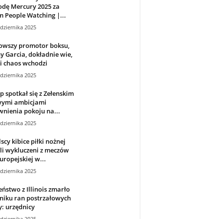
odę Mercury 2025 za
 People Watching |...
dziernika 2025
owszy promotor boksu,
 Garcia, dokładnie wie,
i chaos wchodzi
dziernika 2025
 spotkał się z Zełenskim
wymi ambicjami
nienia pokoju na...
dziernika 2025
lscy kibice piłki nożnej
li wykluczeni z meczów
Europejskiej w...
dziernika 2025
ństwo z Illinois zmarło
niku ran postrzałowych
: urzędnicy
dziernika 2025