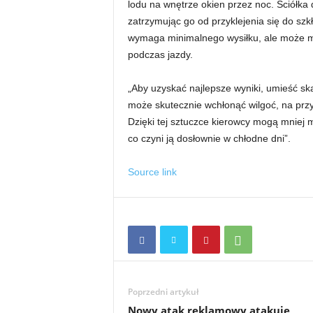
lodu na wnętrze okien przez noc. Ściółka 
zatrzymując go od przyklejenia się do szkł
wymaga minimalnego wysiłku, ale może m
podczas jazdy.
„Aby uzyskać najlepsze wyniki, umieść sk
może skutecznie wchłonąć wilgoć, na przyk
Dzięki tej sztuczce kierowcy mogą mniej ma
co czyni ją dosłownie w chłodne dni”.
Source link
Poprzedni artykuł
Nowy atak reklamowy atakuje