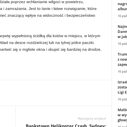
działa poprzez wchłanianie wilgoci w powietrzu,
nagr
album
a i zamrażania. Jest to tanie i łatwe rozwiązanie, które
ieć znaczący wpływ na widoczność i bezpieczeństwo
16 paź
Najn
Danny
arpetę wypełnioną ściółką dla kotów w miejscu, w którym
w jak
ład na desce rozdzielczej lub na tylnej półce paczki.
16 paź
rtwić się o mgliste okna i skupić się bardziej na drodze,
Trump
z no
zapew
16 paź
Izrae
zosta
Ligi 
16 paź
Małże
w wy
Następny artykuł
głowy
Bankstown Helikopter Crash, Sydney:
16 paź