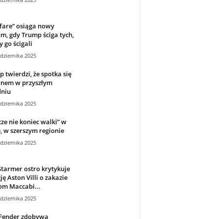
fare” osiąga nowy
m, gdy Trump ściga tych,
y go ścigali
dziernika 2025
 twierdzi, że spotka się
inem w przyszłym
dniu
dziernika 2025
cze nie koniec walki” w
, w szerszym regionie
dziernika 2025
Starmer ostro krytykuje
ję Aston Villi o zakazie
om Maccabi...
dziernika 2025
Fender zdobywa