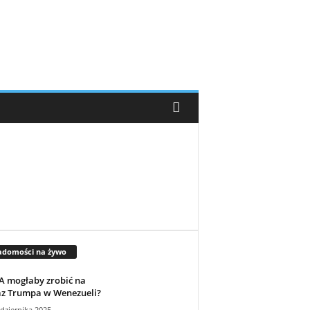
adomości na żywo
A mogłaby zrobić na
az Trumpa w Wenezueli?
dziernika 2025