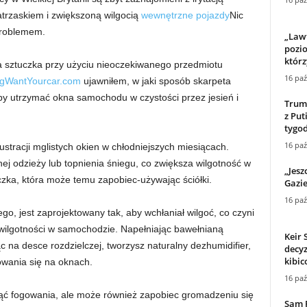
trzaskiem i zwiększoną wilgocią
wewnętrzne pojazdy
Nic
problemem.
„Law
pozio
którz
a sztuczka przy użyciu nieoczekiwanego przedmiotu
16 paź
igWantYourcar.com
ujawniłem, w jaki sposób skarpeta
y utrzymać okna samochodu w czystości przez jesień i
Trump
z Put
tygo
16 paź
ustracji mglistych okien w chłodniejszych miesiącach.
ej odzieży lub topnienia śniegu, co zwiększa wilgotność w
„Jesz
czka, która może temu zapobiec-używając ściółki.
Gazie
16 paź
ego, jest zaprojektowany tak, aby wchłaniał wilgoć, co czyni
wilgotności w samochodzie. Napełniając bawełnianą
Keir 
ąc na desce rozdzielczej, tworzysz naturalny dezhumidifier,
decyz
kibic
wania się na oknach.
16 paź
nąć fogowania, ale może również zapobiec gromadzeniu się
Sam 