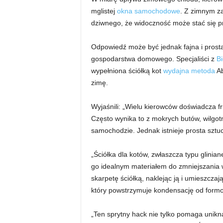
mglistej
okna samochodowe
. Z zimnym za
dziwnego, że widoczność może stać się 
Odpowiedź może być jednak fajna i prost
gospodarstwa domowego. Specjaliści z
B
wypełniona ściółką kot
wydajna metoda
Ab
zimę.
Wyjaśnili: „Wielu kierowców doświadcza fr
Często wynika to z mokrych butów, wilgotn
samochodzie. Jednak istnieje prosta sztu
„Ściółka dla kotów, zwłaszcza typu glinian
go idealnym materiałem do zmniejszania 
skarpetę ściółką, naklejąc ją i umieszczaj
który powstrzymuje kondensację od formo
„Ten sprytny hack nie tylko pomaga unik