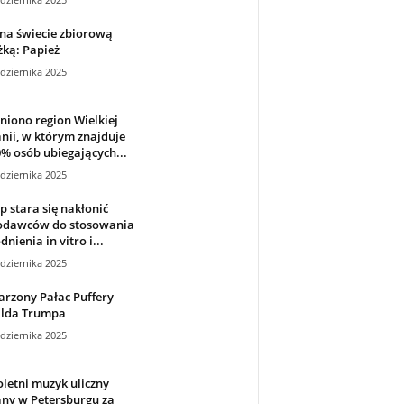
na świecie zbiorową
ką: Papież
dziernika 2025
iono region Wielkiej
nii, w którym znajduje
0% osób ubiegających...
dziernika 2025
 stara się nakłonić
odawców do stosowania
dnienia in vitro i...
dziernika 2025
rzony Pałac Puffery
lda Trumpa
dziernika 2025
letni muzyk uliczny
ny w Petersburgu za