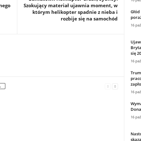
nego
Szokujący materiał ujawnia moment, w
Głód 
którym helikopter spadnie z nieba i
poraż
rozbije się na samochód
16 paź
Ujawn
Bryta
się 2
16 paź
Trump
prac
zapło
A
16 paź
Wyma
Dona
16 paź
Nasto
skaza