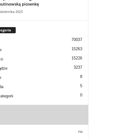
putinowską piosenkę
dziernika 2025
egoria
70037
15263
e
15226
co
3237
ądze
8
e
5
da
0
ategorii
rss