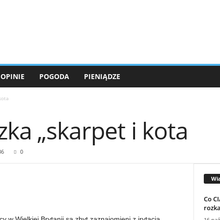
OPINIE
POGODA
PIENIĄDZE
kota
zka „skarpet i kota
36
0
Wi
Co CI
rozk
w Wielkiej Brytanii są zbyt zaznajomieni z irytacją
16 paź