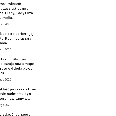
wski wieczór!
iacze siostrzenice
nej Diany, Lady Eliza i
Amelia...
ego 2026
 Celeste Barber i jej
pi Robin ogłaszają
anie
ego 2026
raci z Wirginii
spieszają nową mapę
resu o 4 dodatkowe
sca
ego 2026
kłość po zakazie bikini
rasie nadmorskiego
usu – „witamy w...
ego 2026
oglądać Cheersport