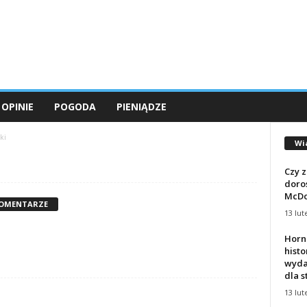
OPINIE
POGODA
PIENIĄDZE
ki
Wi
Czy 
doro
McDon
KOMENTARZE
13 lut
Horn
histo
wyda
dla 
13 lut