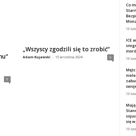
Co mu
Star
Bezp
Mona
13 lut
ICE a
imig
„Wszyscy zgodzili się to zrobić”
morde
hu”
Adam Kujawski
-
15 września 2024
0
13 lut
Mężc
niele
0
zabur
swoje
13 lut
Mają
Stan
soju
się w.
13 lut