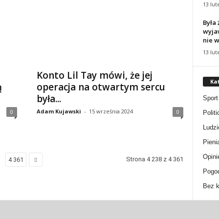
13 lut
Była 
wyjaw
nie w
13 lut
Konto Lil Tay mówi, że jej
Ka
ą
operacja na otwartym sercu
była...
Sport
Adam Kujawski
-
15 września 2024
0
0
Politi
Ludzi
Pieni
Opini
Strona 4 238 z 4 361
4 361
Pogo
Bez k