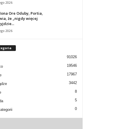
ego 2026
żona Ore Oduby, Portia,
ia, że ​​„nigdy więcej
yjdzie...
ego 2026
tegoria
91026
19546
co
17967
e
3442
ądze
8
e
5
da
0
ategorii