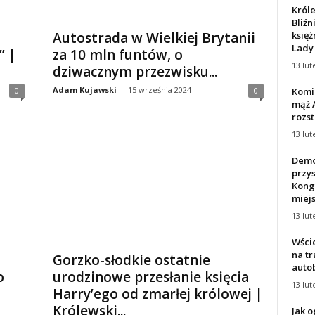
Króle
Bliźn
księż
Autostrada w Wielkiej Brytanii
Lady 
” |
za 10 mln funtów, o
13 lut
dziwacznym przezwisku...
Adam Kujawski
-
15 września 2024
Komik
0
0
mąż A
rozst
13 lut
Demok
przy
Kong
miej
13 lut
Wście
na t
Gorzko-słodkie ostatnie
autob
o
urodzinowe przesłanie księcia
13 lut
Harry’ego od zmarłej królowej |
Królewski...
Jak 