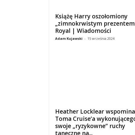
Książę Harry oszołomiony
„zimnokrwistym prezentem
Royal | Wiadomości
Adam Kujawski
-
15 września 2024
Heather Locklear wspomina
Toma Cruise’a wykonująceg
swoje „ryzykowne” ruchy
taneczne na...