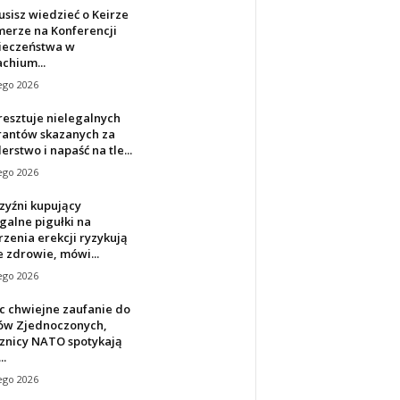
sisz wiedzieć o Keirze
merze na Konferencji
ieczeństwa w
chium...
ego 2026
resztuje nielegalnych
rantów skazanych za
rstwo i napaść na tle...
ego 2026
zyźni kupujący
galne pigułki na
zenia erekcji ryzykują
 zdrowie, mówi...
ego 2026
c chwiejne zaufanie do
ów Zjednoczonych,
sznicy NATO spotykają
..
ego 2026