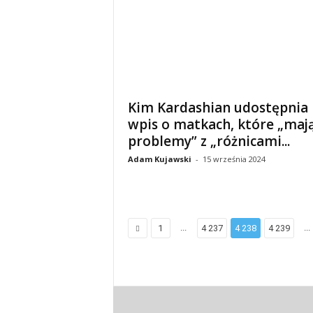
Kim Kardashian udostępnia
wpis o matkach, które „maj
problemy” z „różnicami...
Adam Kujawski
-
15 września 2024
...
...
1
4 237
4 238
4 239