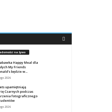
adomości na żywo
zabawka Happy Meal dla
słych My Friends
ald’s będzie w...
ego 2026
ets upamiętniają
rię Czarnych podczas
rzenia fotograficznego
studentów
ego 2026