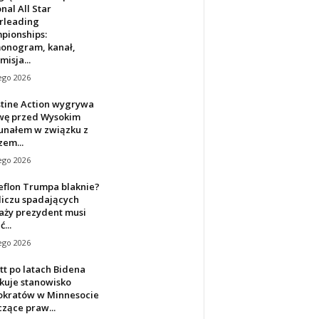
nal All Star
rleading
pionships:
onogram, kanał,
misja...
ego 2026
stine Action wygrywa
wę przed Wysokim
unałem w związku z
em...
ego 2026
eflon Trumpa blaknie?
liczu spadających
aży prezydent musi
...
ego 2026
t po latach Bidena
kuje stanowisko
kratów w Minnesocie
zące praw...