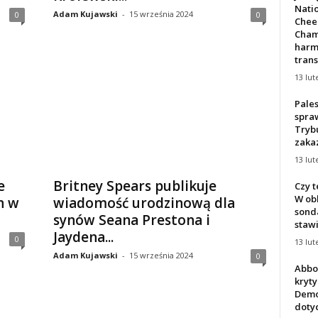
Natio
Adam Kujawski
-
15 września 2024
0
0
Chee
Cham
harm
trans
13 lut
Pale
spra
Tryb
zakaz
13 lut
e
Britney Spears publikuje
Czy t
W ob
h w
wiadomość urodzinową dla
sond
synów Seana Prestona i
stawić
Jaydena...
0
13 lut
Adam Kujawski
-
15 września 2024
0
Abbot
kryty
Demo
dotyc