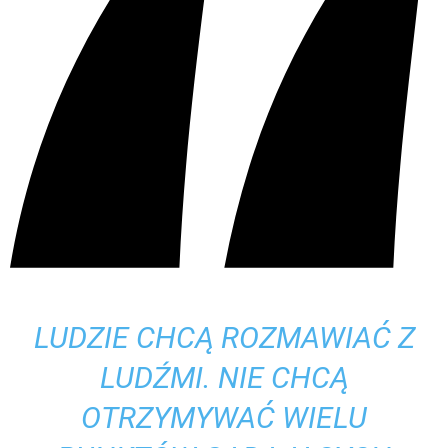
LUDZIE CHCĄ ROZMAWIAĆ Z
LUDŹMI. NIE CHCĄ
OTRZYMYWAĆ WIELU