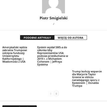
Piotr Smigielski
/
PODOBNE ARTYKUŁY
WIĘCEJ OD AUTORA
Amerykański sędzia
Epstein wysłał SMS-a do
zabrania Trumpowi
członka Izby
odcięcia funduszy
Reprezentantów USA
Uniwersytetu
podczas przesłuchania w
Kalifornijskiego |
2019 r. z Michaelem
Wiadomości z USA
Cohenem | Jeffreya
Epsteina
Trump kończy wsparcie
dla Marjorie Taylor
Greene w obliczu
narastającego sporu z
Epsteinem | Donalda
Trumpa