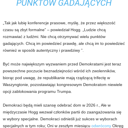
PUNKTÓW GADAJĄCYCH
„Tak jak lubię konferencje prasowe, myślę, że przez większość
czasu są zbyt formalne” – powiedział Hogg. „Ludzie chcą
rozmawiać z ludźmi. Nie chcą otrzymywać wielu punktów
gadających. Chcą im powiedzieć prawdę, ale chcą im to powiedzieć
również w sposób autentyczny i prawdziwy ”.
Być może największym wyzwaniem przed Demokratami jest teraz
powszechne poczucie beznadziejności wśród ich zwolenników,
biorąc pod uwagę, że republikanie mają rządzącą trifectę w
Waszyngtonie, pozostawiając kongresowym Demokratom niewiele
opcji zablokowania programu Trumpa.
Demokraci będą mieli szansę odebrać dom w 2026 r., Ale w
międzyczasie Hogg wezwał członków partii do zaangażowania się
w wybory specjalne. Demokraci odnieśli już sukces w wyborach
specjalnych w tym roku; Oni w zeszłym miesiącu
odwrócony
Okręg