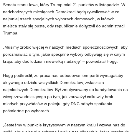
Senatu stanu Iowa, który Trump miał 21 punktów w listopadzie. W
nadchodzących miesiącach Demokraci będą rywalizować w co
najmniej trzech specjalnych wyborach domowych, w których
miejsca stały się puste, gdy republikanie dołączyli do administracji
Trumpa.
„Musimy zrobić więcej w naszych mediach społecznościowych, aby
porozmawiać o tym, jakie specjalne wybory odbywają się w całym
kraju, aby dać ludziom niewielką nadzieję” – powiedział Hogg.
Hogg podkreślił, że praca nad odbudowaniem partii wymagałaby
aktywnego udziału wszystkich Demokratów, zwłaszcza
najmłodszych Demokratów. Był zmotywowany do kandydowania na
wiceprzewodniczącego po tym, jak zauważył całkowity brak
młodych przywódców w pokoju, gdy DNC odbyło spotkania
pośmiertne po wyborach.
„Jesteśmy w punkcie kryzysowym w naszym kraju i wzywa nas do
walki, aby walczyć o ochronę i walkę z tą oligarchią, która przejmuje