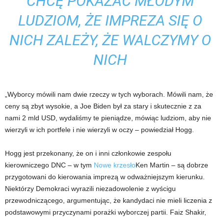
CHCĘ POKAZAĆ MŁODYM
LUDZIOM, ŻE IMPREZA SIĘ O
NICH ZALEŻY, ŻE WALCZYMY O
NICH
„Wyborcy mówili nam dwie rzeczy w tych wyborach. Mówili nam, że
ceny są zbyt wysokie, a Joe Biden był za stary i skutecznie z za
nami 2 mld USD, wydaliśmy te pieniądze, mówiąc ludziom, aby nie
wierzyli w ich portfele i nie wierzyli w oczy – powiedział Hogg.
Hogg jest przekonany, że on i inni członkowie zespołu
kierowniczego DNC – w tym
Nowe krzesło
Ken Martin – są dobrze
przygotowani do kierowania imprezą w odważniejszym kierunku.
Niektórzy Demokraci wyrazili niezadowolenie z wyścigu
przewodniczącego, argumentując, że kandydaci nie mieli liczenia z
podstawowymi przyczynami porażki wyborczej partii. Faiz Shakir,