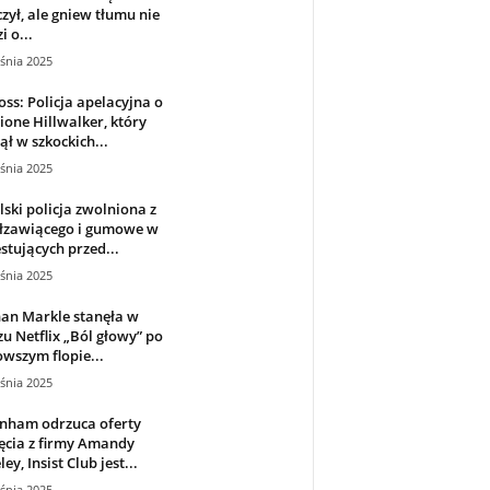
zył, ale gniew tłumu nie
i o...
śnia 2025
oss: Policja apelacyjna o
ione Hillwalker, który
ął w szkockich...
śnia 2025
ski policja zwolniona z
 łzawiącego i gumowe w
stujących przed...
śnia 2025
an Markle stanęła w
zu Netflix „Ból głowy” po
wszym flopie...
śnia 2025
enham odrzuca oferty
ęcia z firmy Amandy
ey, Insist Club jest...
śnia 2025