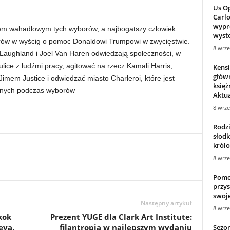
Us Op
Carlo
wypr
em wahadłowym tych wyborów, a najbogatszy człowiek
wystę
arów w wyścig o pomoc Donaldowi Trumpowi w zwycięstwie.
8 wrze
r Laughland i Joel Van Haren odwiedzają społeczności, w
 ulice z ludźmi pracy, agitować na rzecz Kamali Harris,
Kens
główn
mem Justice i odwiedzać miasto Charleroi, które jest
księż
jnych podczas wyborów
Aktua
8 wrze
Rodzi
słodk
królo
8 wrze
Pomoc
przys
swoje
Następny artykuł
8 wrze
kok
Prezent YUGE dla Clark Art Institute:
eya,
filantropia w najlepszym wydaniu
Sezon