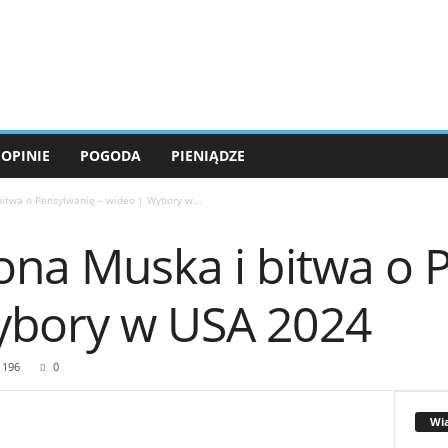
OPINIE
POGODA
PIENIĄDZE
bitwa o Pensylwanię – wideo | Wybory w...
lona Muska i bitwa o 
ybory w USA 2024
196
0
Wi