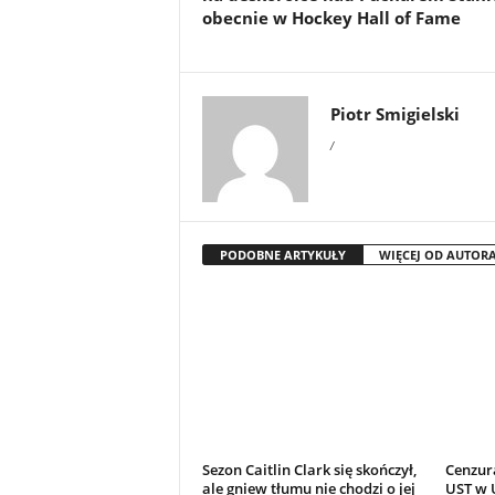
obecnie w Hockey Hall of Fame
Piotr Smigielski
/
PODOBNE ARTYKUŁY
WIĘCEJ OD AUTOR
Sezon Caitlin Clark się skończył,
Cenzur
ale gniew tłumu nie chodzi o jej
UST w U