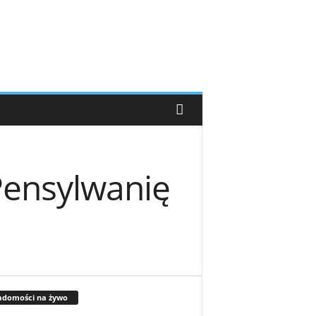
Pensylwanię
adomości na żywo