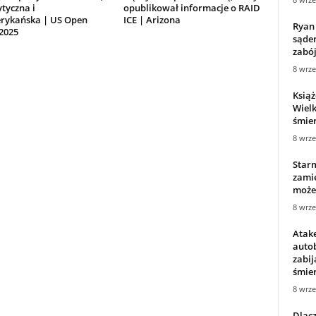
tyczna i
opublikował informacje o RAID
rykańska | US Open
ICE | Arizona
Ryan 
2025
sąde
zabó
8 wrze
Książ
Wielk
śmier
8 wrze
Star
zamie
może 
8 wrze
Atake
autob
zabij
śmier
8 wrze
Dlac