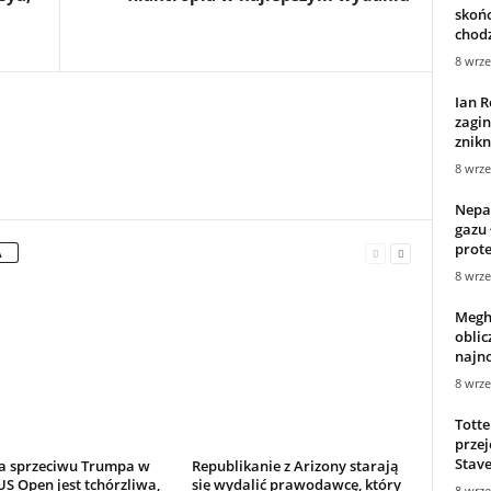
skońc
chodz
8 wrze
Ian R
zagin
znikn
8 wrze
Nepal
gazu
prote
A
8 wrze
Megh
oblic
najno
8 wrze
Tott
przej
Stavel
a sprzeciwu Trumpa w
Republikanie z Arizony starają
S Open jest tchórzliwa,
się wydalić prawodawcę, który
8 wrze