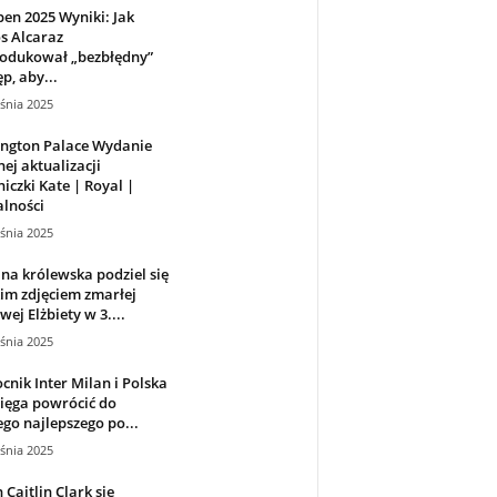
en 2025 Wyniki: Jak
s Alcaraz
odukował „bezbłędny”
p, aby...
śnia 2025
ington Palace Wydanie
ej aktualizacji
niczki Kate | Royal |
lności
śnia 2025
na królewska podziel się
im zdjęciem zmarłej
wej Elżbiety w 3....
śnia 2025
nik Inter Milan i Polska
ięga powrócić do
go najlepszego po...
śnia 2025
 Caitlin Clark się