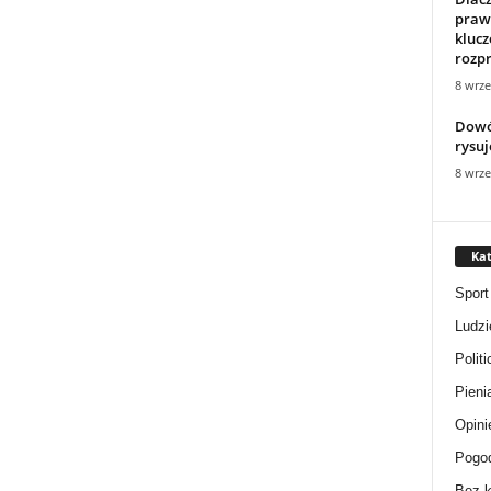
praw
klucz
rozpr
8 wrze
Dowó
rysuj
8 wrze
Kat
Sport
Ludzi
Politi
Pieni
Opini
Pogo
Bez k