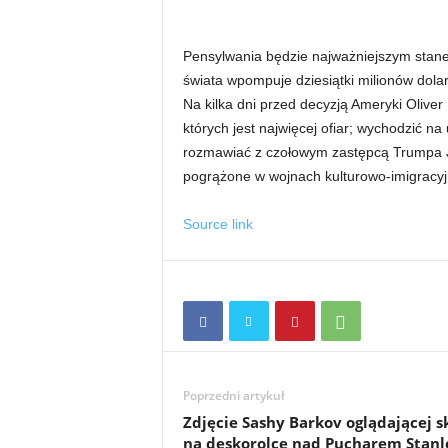
Pensylwania będzie najważniejszym stan
świata wpompuje dziesiątki milionów dol
Na kilka dni przed decyzją Ameryki Olive
których jest najwięcej ofiar; wychodzić na
rozmawiać z czołowym zastępcą Trumpa Ji
pogrążone w wojnach kulturowo-imigracy
Source link
Poprzedni artykuł
Zdjęcie Sashy Barkov oglądającej s
na deskorolce nad Pucharem Stanl