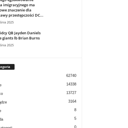
a imigracyjnego ma
owe znaczenie dla
awy przestępczości DC...
śnia 2025
dcy QB Jayden Daniels
e giants lb Brian Burns
śnia 2025
egoria
62740
14338
e
13727
co
3164
ądze
8
e
5
da
0
ategorii