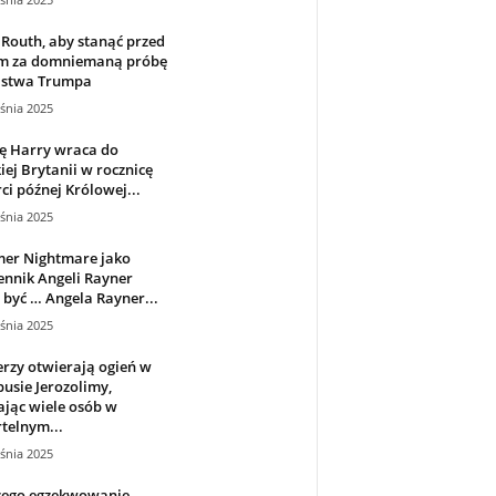
Routh, aby stanąć przed
m za domniemaną próbę
jstwa Trumpa
śnia 2025
ę Harry wraca do
iej Brytanii w rocznicę
ci późnej Królowej...
śnia 2025
mer Nightmare jako
nnik Angeli Rayner
być … Angela Rayner...
śnia 2025
rzy otwierają ogień w
usie Jerozolimy,
ając wiele osób w
telnym...
śnia 2025
zego egzekwowanie