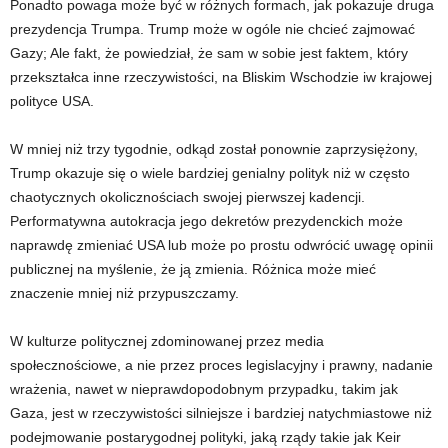
Ponadto powaga może być w różnych formach, jak pokazuje druga
prezydencja Trumpa. Trump może w ogóle nie chcieć zajmować
Gazy; Ale fakt, że powiedział, że sam w sobie jest faktem, który
przekształca inne rzeczywistości, na Bliskim Wschodzie iw krajowej
polityce USA.
W mniej niż trzy tygodnie, odkąd został ponownie zaprzysiężony,
Trump okazuje się o wiele bardziej genialny polityk niż w często
chaotycznych okolicznościach swojej pierwszej kadencji.
Performatywna autokracja jego dekretów prezydenckich może
naprawdę zmieniać USA lub może po prostu odwrócić uwagę opinii
publicznej na myślenie, że ją zmienia. Różnica może mieć
znaczenie mniej niż przypuszczamy.
W kulturze politycznej zdominowanej przez media
społecznościowe, a nie przez proces legislacyjny i prawny, nadanie
wrażenia, nawet w nieprawdopodobnym przypadku, takim jak
Gaza, jest w rzeczywistości silniejsze i bardziej natychmiastowe niż
podejmowanie postarygodnej polityki, jaką rządy takie jak Keir