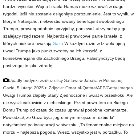
bardzo wysokie. Wojna Izraela-Hamas może wznowić w ciągu
tygodni, jeśli nie zostanie osiągnięte porozumienie. Jest to wynik, w
którym Netanjahu, niekwestionowany beneficjent swobodnego
Trumpa, prawdopodobnie sprzyjałby, ponieważ utrzymałby jego
szalejący rząd razem. Najbardziej prawicowe partie Izraela, z
których niektóre uważają
Gaza
W każdym razie w Izraelu ujmą
uwagi Trumpa jako punkt zwrotny na ich korzyść, z
konsekwencjami dla Zachodniego Brzegu. Palestyńczycy będą
postrzegaj to jako zdradę.
Upadły budynki wzdłuż ulicy Saftawi w Jabalia w Północnej
Gazie, 5 lutego 2025 r.
Zdjęcie: Omar al-Qattaa/AFP/Getty Images
Uwagi Trumpa złapały Stany Zjednoczone i Świat w przeskoku. Ale
nie wyszli całkowicie z niebieskiego. Przed powrotem do Białego
Domu Trump od czasu do czasu uprawiał podobne komentarze.
Powiedział, że Gaza była „ogromnym miejscem rozbiórki”
natychmiast po inauguracji w styczniu. „To fenomenalne miejsce na
morzu – najlepsza pogoda. Wiesz, wszystko jest w porządku. To