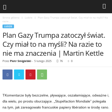
Strona główna
Ludzie
Plan Gazy Trumpa zatoczył świat. Czy miał to na myśli? Na
razie...
LUDZIE
Plan Gazy Trumpa zatoczył świat.
Czy miał to na myśli? Na razie to
nie ma znaczenia | Martin Kettle
Przez
Piotr Smigielski
-
5 lutego 2025
76
0
T
Komentarze były bezczelne, pływające, oszałamiające, odważne i,
dla wielu, po prostu oburzające. „Stupéfaction Mondiale” polegała
na tym, jak zareagowało francuskie papiery libération w środę rano.