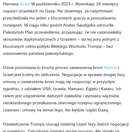
Hamasa
Izrael
W październiku 2023 r. Wywołując 16 miesięcy
napaści izraelskich na Gazę. Nic dziwnego, że natychmiast
przeciwdziała mu jeden z kluczowych graczy w poszukiwaniu
rozwiązań. W ciągu kilku godzin Arabia Saudyjska odrzuciła
Palestyński Plan przesiedlenia, przypisując, że nie ustanowiłaby
stosunków dyplomatycznych z Izraelem – do tej pory jednym z
kluczowych celów polityki Bliskiego Wschodu Trumpa – bez
ustanowienia państwa palestyńskiego.
Gdzie pozostawia to kruchy proces zawieszenia broni
Hamas
I
Izrael jest trudny do obliczenia. Negocjacje w sprawie drugiej fazy
umowy o zawieszenie broni mają się rozpocząć w przyszłym
tygodniu, z udziałem USA, Izraela, Hamasu, Egiptu i Kataru. Ich
celem jest uzgodnienie dalszych zakładów i wymiany więźniów,
nieokreślonego przedłużenia obecnego rozejmu ograniczonego
czasowo i umowy na temat tego, kto będzie rządzi Gazą.
Oświadczenia Trumpa rzucają ostatnią część fazy dwóch negocjacji
w powietrzu. Zatrudniają również resztę procesu. Ale stawki są