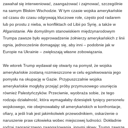
zawahał się interweniować, zaangażować i zajmować, szczególnie
na samym Bliskim Wschodzie. W tym czasie wojska amerykańskie
od czasu do czasu odgrywają kluczowe role, często pod radarem
lub po prostu z nieba, w konfliktach od Libii po Syrię, a także w
Afganistanie. Ale domyślnym stanowiskiem międzynarodowym
Trumpa zawsze było wyprowadzenie żołnierzy amerykańskich z linii
ognia, jednocześnie domagając się, aby inni – podobnie jak w
Europie na Ukrainie – zwiększają własne zobowiązania.
We wtorek Trump wydawał się otwarty na pomysł, że wojska
amerykańskie zostaną rozmieszczone w celu egzekwowania jego
pomysłu na okupację w Gazie. Przypuszczalnie wojska
amerykańskie mogłyby przejąć próby przymusowego usunięcia
również Palestyńczyków. Przeciwnie, wyobraża sobie, że tego
rodzaju działalność, która wymagałaby dziesiątek tysięcy personelu
wojskowego, nie obejmowałaby sił amerykańskich w konfrontacje,
ofiary, a jeśli Irak jest jakimkolwiek przewodnikiem, oskarżenie o
naruszenie praw człowieka wobec miejscowej ludności.
Dokładnie
rodzaj zagranicznego zaangażowania, innymi słowy, Trump zawsze