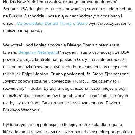
Nędzik New York Times zadowolił się „nieprawdopodobnym”.
Senator USA dał głos temu, co z pewnością stanie się opłatą bębna
na Bliskim Wschodzie i poza nią w nadchodzących godzinach i
dniach
Co powiedział Donald Trump o Gazie
wyniósł „oczyszczenie
etniczne inną nazwą”.
We wtorek, pod koniec spotkania Białego Domu z premierem
Izraela,
Benjamin Netanyahu
Prezydent Trump oświadczył, że USA
powinny przejąć kontrolę nad paskiem Gazy i na stałe usunąć 2,2
miliona mieszkańców palestyńskich do przesiedlenia w miejscach
takich jak Egipt i Jordan. Trump powiedział, że Stany Zjednoczone
„byłyby odpowiedzialne”, powiedział Trump. „Przejdziemy to i
rozwinięmy” – dodał. Byłaby „nieograniczona liczba miejsc pracy i
mieszkań” dla „mieszkańców tego obszaru” – choć ludzie, których
nie byliby określani. Gaza zostanie przekształcona w „Riwierra
Bliskiego Wschodu”.
Był to przynajmniej potencjalnie kolejny ruch z kulą dla regionu,
który doznał strasznej rzezi i zniszczenia od czasu okropnego ataku