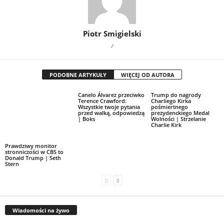
Piotr Smigielski
/
PODOBNE ARTYKUŁY
WIĘCEJ OD AUTORA
Canelo Álvarez przeciwko
Trump do nagrody
Terence Crawford:
Charliego Kirka
Wszystkie twoje pytania
pośmiertnego
przed walką, odpowiedzą
prezydenckiego Medal
| Boks
Wolności | Strzelanie
Charlie Kirk
Prawdziwy monitor
stronniczości w CBS to
Donald Trump | Seth
Stern
Wiadomości na żywo