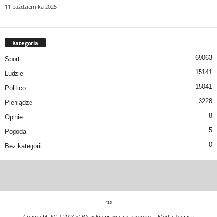
11 października 2025
Kategoria
69063
Sport
15141
Ludzie
15041
Politico
3228
Pieniądze
8
Opinie
5
Pogoda
0
Bez kategorii
rss
Copyright 2017-2024 © Wszelkie prawa zastrzeżone. | Media Tygrysa