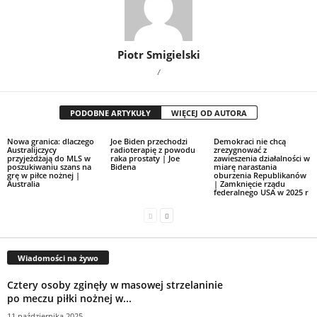
Piotr Smigielski
/
PODOBNE ARTYKUŁY
WIĘCEJ OD AUTORA
Nowa granica: dlaczego
Joe Biden przechodzi
Demokraci nie chcą
Australijczycy
radioterapię z powodu
zrezygnować z
przyjeżdżają do MLS w
raka prostaty | Joe
zawieszenia działalności w
poszukiwaniu szans na
Bidena
miarę narastania
grę w piłce nożnej |
oburzenia Republikanów
Australia
| Zamknięcie rządu
federalnego USA w 2025 r
Wiadomości na żywo
Cztery osoby zginęły w masowej strzelaninie
po meczu piłki nożnej w...
11 października 2025