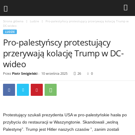
Strona główna
Ludzie
Pro-palestyńscy protestujący przerywają kolację Trump w
DC-wideo
LUDZIE
Pro-palestyńscy protestujący
przerywają kolację Trump w DC-
wideo
Przez
Piotr Smigielski
-
10 września 2025
26
0
Protestujący szukali prezydenta USA w pro-palestyńskie hasła po
przybyciu do restauracji w Waszyngtonie. Skandowali „wolną
Palestynę”. Trump jest Hitler naszych czasów ”, zanim zostali