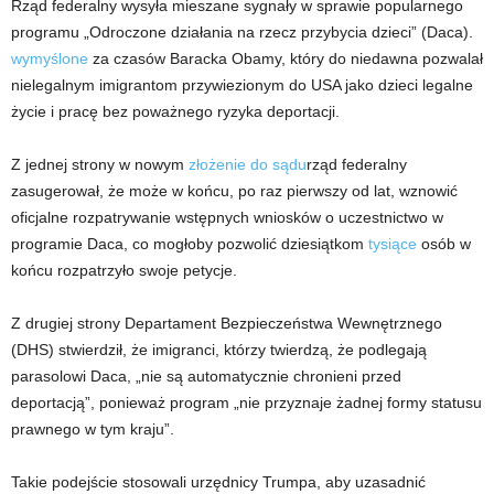
Rząd federalny wysyła mieszane sygnały w sprawie popularnego
programu „Odroczone działania na rzecz przybycia dzieci” (Daca).
wymyślone
za czasów Baracka Obamy, który do niedawna pozwalał
nielegalnym imigrantom przywiezionym do USA jako dzieci legalne
życie i pracę bez poważnego ryzyka deportacji.
Z jednej strony w nowym
złożenie do sądu
rząd federalny
zasugerował, że może w końcu, po raz pierwszy od lat, wznowić
oficjalne rozpatrywanie wstępnych wniosków o uczestnictwo w
programie Daca, co mogłoby pozwolić dziesiątkom
tysiące
osób w
końcu rozpatrzyło swoje petycje.
Z drugiej strony Departament Bezpieczeństwa Wewnętrznego
(DHS) stwierdził, że imigranci, którzy twierdzą, że podlegają
parasolowi Daca, „nie są automatycznie chronieni przed
deportacją”, ponieważ program „nie przyznaje żadnej formy statusu
prawnego w tym kraju”.
Takie podejście stosowali urzędnicy Trumpa, aby uzasadnić