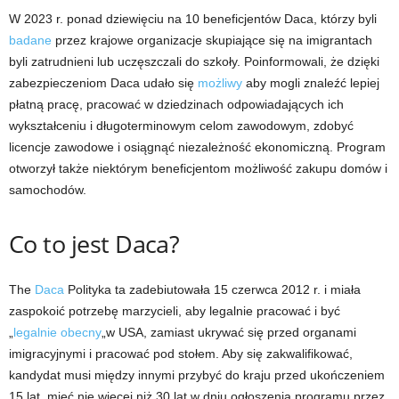
W 2023 r. ponad dziewięciu na 10 beneficjentów Daca, którzy byli
badane
przez krajowe organizacje skupiające się na imigrantach
byli zatrudnieni lub uczęszczali do szkoły. Poinformowali, że dzięki
zabezpieczeniom Daca udało się
możliwy
aby mogli znaleźć lepiej
płatną pracę, pracować w dziedzinach odpowiadających ich
wykształceniu i długoterminowym celom zawodowym, zdobyć
licencje zawodowe i osiągnąć niezależność ekonomiczną. Program
otworzył także niektórym beneficjentom możliwość zakupu domów i
samochodów.
Co to jest Daca?
The
Daca
Polityka ta zadebiutowała 15 czerwca 2012 r. i miała
zaspokoić potrzebę marzycieli, aby legalnie pracować i być
„
legalnie obecny
„w USA, zamiast ukrywać się przed organami
imigracyjnymi i pracować pod stołem. Aby się zakwalifikować,
kandydat musi między innymi przybyć do kraju przed ukończeniem
15 lat, mieć nie więcej niż 30 lat w dniu ogłoszenia programu przez