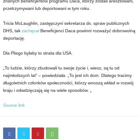
znanych beneficjentów programu Daca, którzy zostali aresztowani,
przetrzymywani lub deportowani w tym roku.
Tricia McLaughlin, zastępczyni sekretarza ds. spraw publicznych
DHS, tak
zachęcał
Beneficjenci Daca powinni rozważyć dobrowolną
deportację.
Dla Pliego byłaby to strata dla USA.
„To ludzie, którzy zbudowali tu swoje życie i, wiesz, są tu od
najmłodszych lat” – powiedziała. „To jest ich dom. Dlatego tracimy
długoletnich członków społeczności, którzy wnoszą wkład w rozwój
kraju i odwdzięczają się na wiele sposobów. „
Source link