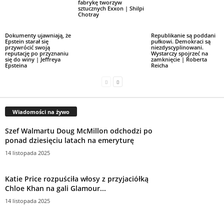
fabrykę tworzyw
sztucznych Exxon | Shilpi
Chotray
Dokumenty ujawniają, że
Republikanie są poddani
Epstein starał się
pułkowi. Demokraci są
przywrócić swoją
niezdyscyplinowani.
reputację po przyznaniu
Wystarczy spojrzeć na
się do winy | Jeffreya
zamknięcie | Roberta
Epsteina
Reicha
Wiadomości na żywo
Szef Walmartu Doug McMillon odchodzi po
ponad dziesięciu latach na emeryturę
14 listopada 2025
Katie Price rozpuściła włosy z przyjaciółką
Chloe Khan na gali Glamour...
14 listopada 2025