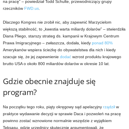
na pracę” – powiedział Todd Schulte, przewodniczący grupy
rzeczników
FWD.us
.
Dlaczego Kongres nie zrobił nic, aby zapewnić Marzycielom
większą stabilność, to „kwestia warta miliardy dolarów” – stwierdziła
Diana Pliego, starszy strateg ds. kampanii w Krajowym Centrum
Prawa Imigracyjnego – zwłaszcza, dodała, kiedy
ponad 80%
Amerykanów wspiera ścieżkę do obywatelstwa dla nich i kiedy
szacuje się, że jej zapewnienie
dodać
wzrost produktu krajowego
brutto USA o około 800 miliardów dolarów w okresie 10 lat.
Gdzie obecnie znajduje się
program?
Na początku tego roku, piąty okręgowy sąd apelacyjny
rządził
w
praktyce wydawanie decyzji w sprawie Daca i pozwoleń na pracę
powinno zostać wznowione normalnie wszędzie z wyjątkiem
Teksasu, gdzie urzędnicy skutecznie argumentowali, że