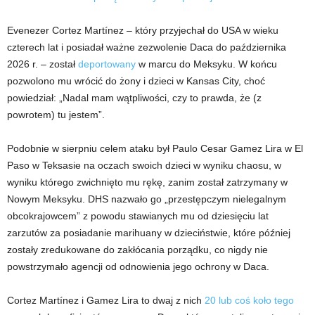
Evenezer Cortez Martínez – który przyjechał do USA w wieku
czterech lat i posiadał ważne zezwolenie Daca do października
2026 r. – został
deportowany
w marcu do Meksyku. W końcu
pozwolono mu wrócić do żony i dzieci w Kansas City, choć
powiedział: „Nadal mam wątpliwości, czy to prawda, że ​​(z
powrotem) tu jestem”.
Podobnie w sierpniu celem ataku był Paulo Cesar Gamez Lira w El
Paso w Teksasie na oczach swoich dzieci w wyniku chaosu, w
wyniku którego zwichnięto mu rękę, zanim został zatrzymany w
Nowym Meksyku. DHS nazwało go „przestępczym nielegalnym
obcokrajowcem” z powodu stawianych mu od dziesięciu lat
zarzutów za posiadanie marihuany w dzieciństwie, które później
zostały zredukowane do zakłócania porządku, co nigdy nie
powstrzymało agencji od odnowienia jego ochrony w Daca.
Cortez Martínez i Gamez Lira to dwaj z nich
20 lub coś koło tego