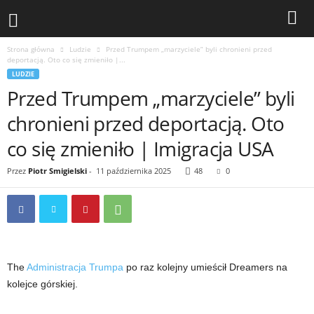
Strona główna
Ludzie
Przed Trumpem „marzyciele” byli chronieni przed
deportacją. Oto co się zmieniło |...
LUDZIE
Przed Trumpem „marzyciele” byli
chronieni przed deportacją. Oto
co się zmieniło | Imigracja USA
Przez
Piotr Smigielski
-
11 października 2025
48
0
The
Administracja Trumpa
po raz kolejny umieścił Dreamers na
kolejce górskiej.