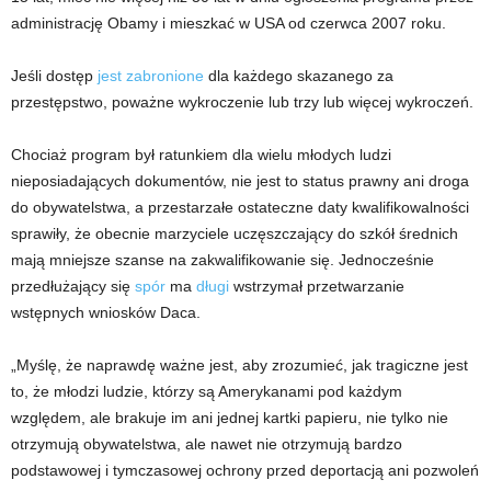
administrację Obamy i mieszkać w USA od czerwca 2007 roku.
Jeśli dostęp
jest zabronione
dla każdego skazanego za
przestępstwo, poważne wykroczenie lub trzy lub więcej wykroczeń.
Chociaż program był ratunkiem dla wielu młodych ludzi
nieposiadających dokumentów, nie jest to status prawny ani droga
do obywatelstwa, a przestarzałe ostateczne daty kwalifikowalności
sprawiły, że obecnie marzyciele uczęszczający do szkół średnich
mają mniejsze szanse na zakwalifikowanie się. Jednocześnie
przedłużający się
spór
ma
długi
wstrzymał przetwarzanie
wstępnych wniosków Daca.
„Myślę, że naprawdę ważne jest, aby zrozumieć, jak tragiczne jest
to, że młodzi ludzie, którzy są Amerykanami pod każdym
względem, ale brakuje im ani jednej kartki papieru, nie tylko nie
otrzymują obywatelstwa, ale nawet nie otrzymują bardzo
podstawowej i tymczasowej ochrony przed deportacją ani pozwoleń