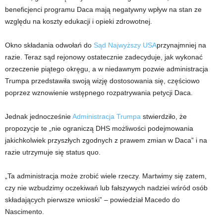
beneficjenci programu Daca mają negatywny wpływ na stan ze
względu na koszty edukacji i opieki zdrowotnej.
Okno składania odwołań do
Sąd Najwyższy USA
przynajmniej na
razie. Teraz sąd rejonowy ostatecznie zadecyduje, jak wykonać
orzeczenie piątego okręgu, a w niedawnym pozwie administracja
Trumpa przedstawiła swoją wizję dostosowania się, częściowo
poprzez wznowienie wstępnego rozpatrywania petycji Daca.
Jednak jednocześnie
Administracja Trumpa
stwierdziło, że
propozycje te „nie ograniczą DHS możliwości podejmowania
jakichkolwiek przyszłych zgodnych z prawem zmian w Daca” i na
razie utrzymuje się status quo.
„Ta administracja może zrobić wiele rzeczy. Martwimy się zatem,
czy nie wzbudzimy oczekiwań lub fałszywych nadziei wśród osób
składających pierwsze wnioski” – powiedział Macedo do
Nascimento.