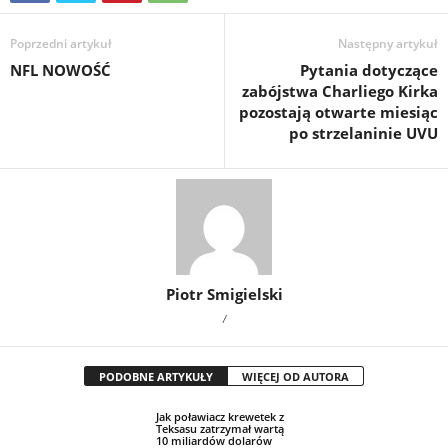
Poprzedni artykuł
Następny artykuł
NFL NOWOŚĆ
Pytania dotyczące
zabójstwa Charliego Kirka
pozostają otwarte miesiąc
po strzelaninie UVU
Piotr Smigielski
/
PODOBNE ARTYKUŁY
WIĘCEJ OD AUTORA
Jak poławiacz krewetek z
Teksasu zatrzymał wartą
10 miliardów dolarów