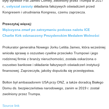
Były dyrektor FBI James Comey, zwolniony przez Trumpa w 2017
r.,
usłyszał zarzuty
składania fałszywych oświadczeń przed
Kongresem i utrudniania Kongresu, czemu zaprzecza.
Przeczytaj więcej:
Mężczyzna zmarł po zatrzymaniu podczas nalotu ICE
Charlie Kirk odznaczony Prezydenckim Medalem Wolności
Prokurator generalna Nowego Jorku Letitia James, która wcześniej
wniosła sprawę o oszustwo cywilne przeciwko Trumpowi i jego
rodzinnej firmie z branży nieruchomości, została oskarżona o
oszustwo bankowe i składanie fałszywych oświadczeń instytucji
finansowej. Zaprzeczyła, jakoby dopuściła się przestępstwa.
Bolton był ambasadorem USA przy ONZ, a także doradcą Białego
Domu ds. bezpieczeństwa narodowego, zanim w 2019 r. został
zwolniony przez Trumpa.
Source link