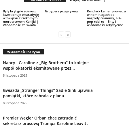
Były brytyjski żołnierz
Groypers przegrywają
Kendrick Lamar prowadzi
kwestionuje ekstradycję
w nominacjach do
w związku z rzekomym
nagrody Grammy, a K-
morderstwem Kenijki |
pop robi to | Enty i
Wiadomości ze świata
wiadomości artystyczne
Wiadomości na żywo
Nancy i Caroline z „Big Brothera” to kolejne
współlokatorki eksmitowane przez...
8 listopada 2025
Gwiazda „Stranger Things” Sadie Sink ujawnia
pamiątki, które zabrała z planu...
8 listopada 2025
Premier Węgier Orban chce zatrudnić
sekretarz prasową Trumpa Karoline Leavitt