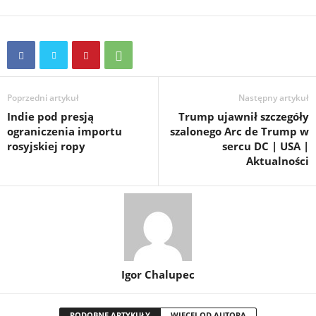
Poprzedni artykuł
Następny artykuł
Indie pod presją
Trump ujawnił szczegóły
ograniczenia importu
szalonego Arc de Trump w
rosyjskiej ropy
sercu DC | USA |
Aktualności
Igor Chalupec
PODOBNE ARTYKUŁY
WIĘCEJ OD AUTORA