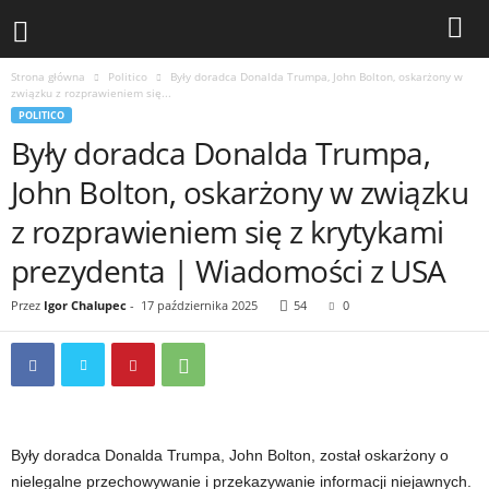
Strona główna
Politico
Były doradca Donalda Trumpa, John Bolton, oskarżony w
związku z rozprawieniem się...
POLITICO
Były doradca Donalda Trumpa,
John Bolton, oskarżony w związku
z rozprawieniem się z krytykami
prezydenta | Wiadomości z USA
Przez
Igor Chalupec
-
17 października 2025
54
0
Były doradca Donalda Trumpa, John Bolton, został oskarżony o
nielegalne przechowywanie i przekazywanie informacji niejawnych.