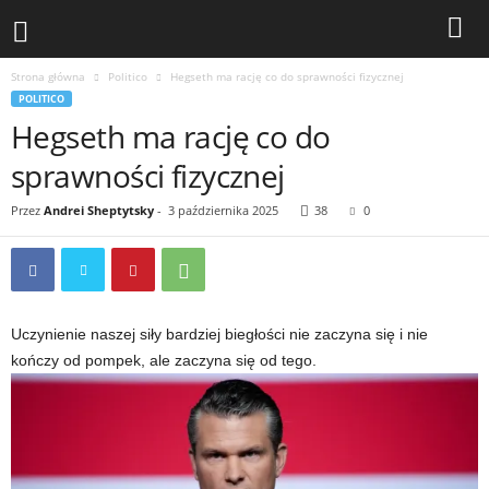
Strona główna
Politico
Hegseth ma rację co do sprawności fizycznej
POLITICO
Hegseth ma rację co do
sprawności fizycznej
Przez
Andrei Sheptytsky
-
3 października 2025
38
0
Uczynienie naszej siły bardziej biegłości nie zaczyna się i nie
kończy od pompek, ale zaczyna się od tego.