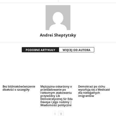
Andrei Sheptytsky
PODOBNE ARTYKUŁY
WIĘCEJ OD AUTORA
Bez bliźniakówćwiczenie
Mężczyzna oskarżony o
Demokraci po cichu
dbałości o szczegóły
prześladowanie po
wycofują się z Medicaid
rzekomym atakowaniu
dla nielegalnych
przywódcy Lib
imigrantów
Demokratycznej Sir Eda
Daveya i jego rodziny |
Wiadomości polityczne