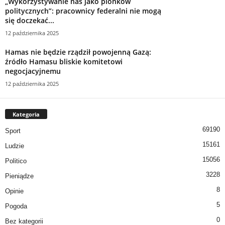
„Wykorzystywanie nas jako pionków
politycznych”: pracownicy federalni nie mogą
się doczekać...
12 października 2025
Hamas nie będzie rządził powojenną Gazą:
źródło Hamasu bliskie komitetowi
negocjacyjnemu
12 października 2025
Kategoria
69190
Sport
15161
Ludzie
15056
Politico
3228
Pieniądze
8
Opinie
5
Pogoda
0
Bez kategorii