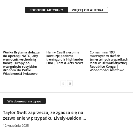
PODOBNE ARTYKUŁY
WIĘCEJ OD AUTORA
Wielka Brytania dołącza
Henry Cavill cierpi na
Co najmniej 193
do operacji NATO, aby
kontuzję podczas
martwych w dwóch
wzmocnić wschodnią
treningu dla Highlander
śmiertelnych wypadkach
flankę Europy po
Film | Ents & Arts News
łodzi w Demokratycznej
wtargnięciu rosyjskim
Republice Konga |
dronom do Polski |
Wiadomości światowe
Wiadomości światowe
Wiadomości na żywo
Taylor Swift zaprzecza, że ​​zgadza się na
zezwolenie w przypadku Lively-Baldoni...
12 września 2025