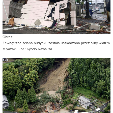
Obraz:
Zewnętrzna ściana budynku została uszkodzona przez silny wiatr w
Miyazaki. Fot.: Kyodo News /AP