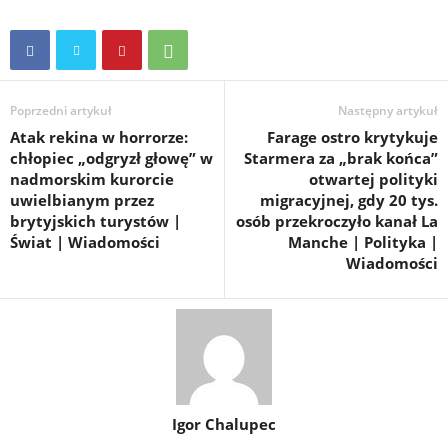
Poprzedni artykuł
Następny artykuł
Atak rekina w horrorze:
Farage ostro krytykuje
chłopiec „odgryzł głowę” w
Starmera za „brak końca”
nadmorskim kurorcie
otwartej polityki
uwielbianym przez
migracyjnej, gdy 20 tys.
brytyjskich turystów |
osób przekroczyło kanał La
Świat | Wiadomości
Manche | Polityka |
Wiadomości
Igor Chalupec