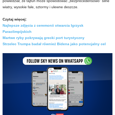
powiedział, że tajfun może spowodować „bezprecedensowo” silne
wiatry, wysokie fale, sztormy i ulewne deszcze.
Czytaj więcej:
Najlepsze zdjęcia z ceremonii otwarcia Igrzysk
Paraolimpijskich
Martwe ryby pokrywają grecki port turystyczny
Strzelec Trumpa badał również Bidena jako potencjalny cel