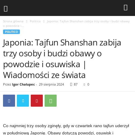
Strona główna
Politico
Japonia: Tajfun Shanshan zabija trzy osoby i budzi obawy
o powodzie i...
POLITICO
Japonia: Tajfun Shanshan zabija
trzy osoby i budzi obawy o
powodzie i osuwiska |
Wiadomości ze świata
Przez
Igor Chalupec
-
29 sierpnia 2024
87
0
Co najmniej trzy osoby zginęły, gdy w czwartek rano tajfun uderzył
w południową Japonię. Obawy dotyczą powodzi, osuwisk i