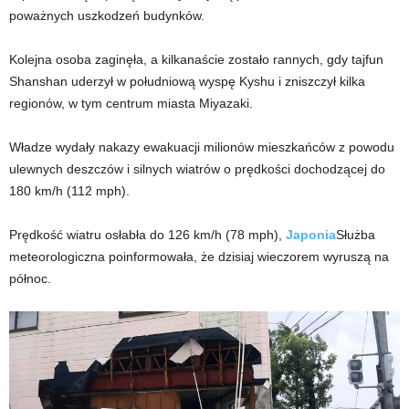
poważnych uszkodzeń budynków.
Kolejna osoba zaginęła, a kilkanaście zostało rannych, gdy tajfun
Shanshan uderzył w południową wyspę Kyshu i zniszczył kilka
regionów, w tym centrum miasta Miyazaki.
Władze wydały nakazy ewakuacji milionów mieszkańców z powodu
ulewnych deszczów i silnych wiatrów o prędkości dochodzącej do
180 km/h (112 mph).
Prędkość wiatru osłabła do 126 km/h (78 mph),
Japonia
Służba
meteorologiczna poinformowała, że ​​dzisiaj wieczorem wyruszą na
północ.