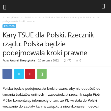
Strona główna
Politico
Kary TSUE dla Polski. Rzecznik rządu: Polska będzie
podejmowała kroki prawne
POLITICO
Kary TSUE dla Polski. Rzecznik
rządu: Polska będzie
podejmowała kroki prawne
Przez
Andrei Sheptytsky
-
20 stycznia 2022
470
0
Polska będzie podejmowała kroki prawne, aby nie dopuścić do
łamania traktatów unijnych – zapowiedział rzecznik rządu Piotr
Müller komentując informację o tym, że KE wysłała do Polski
wezwanie do zapłaty kary w związku z niewykonaniem decyzji