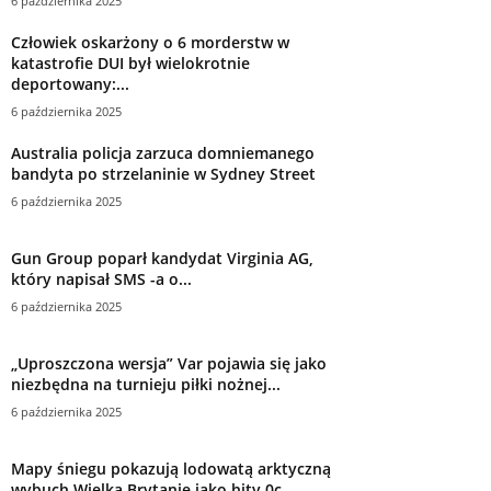
6 października 2025
Człowiek oskarżony o 6 morderstw w
katastrofie DUI był wielokrotnie
deportowany:...
6 października 2025
Australia policja zarzuca domniemanego
bandyta po strzelaninie w Sydney Street
6 października 2025
Gun Group poparł kandydat Virginia AG,
który napisał SMS -a o...
6 października 2025
„Uproszczona wersja” Var pojawia się jako
niezbędna na turnieju piłki nożnej...
6 października 2025
Mapy śniegu pokazują lodowatą arktyczną
wybuch Wielką Brytanię jako hity 0c...