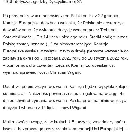
TSUE dotyczącego Izby Dyscyplinarnej SN.
Po przeanalizowaniu odpowiedzi od Polski na list z 22 grudnia
Komisja Europejska doszła do wniosku, że Polska nie dostarczyła
dowodów na to, że wykonuje decyzję wydaną przez Trybunał
Sprawiedliwości UE z 14 lipca ubiegłego roku. Środki podjęte przez
Polskę zostały uznane (…) za niewystarczające. Komisja
Europejska wysłała w związku z tym w środę pierwsze wezwanie do
zapłaty za okres od 3 listopada 2021 roku do 10 stycznia 2022 roku
– poinformował w czwartek rzecznik Komisji Europejskiej ds.
wymiaru sprawiedliwości Christian Wigand.
Dodał, że po pierwszym wezwaniu, Komisja będzie wysyłała kolejne
co miesiąc. – Należność powinna zostać uregulowana w ciągu 45
dni od chwili otrzymania wezwania. Polska powinna pilnie wdrożyć
decyzję Trybunału z 14 lipca – mówił Wigand.
Müller zwrócił uwagę, że w krajach UE toczy się zasadniczy spór o
kwestie bezprawnego poszerzania kompetencji Unii Europejskiej. –