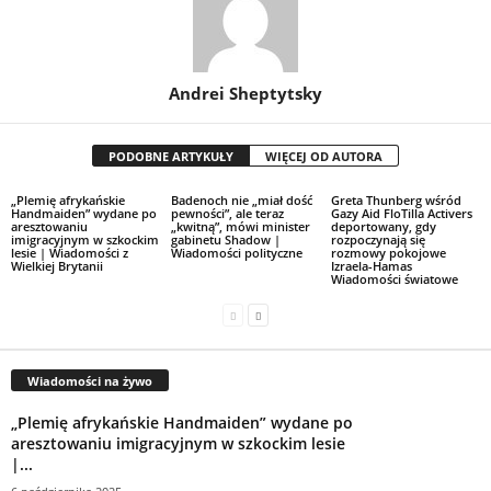
Andrei Sheptytsky
PODOBNE ARTYKUŁY
WIĘCEJ OD AUTORA
„Plemię afrykańskie
Badenoch nie „miał dość
Greta Thunberg wśród
Handmaiden” wydane po
pewności”, ale teraz
Gazy Aid FloTilla Activers
aresztowaniu
„kwitną”, mówi minister
deportowany, gdy
imigracyjnym w szkockim
gabinetu Shadow |
rozpoczynają się
lesie | Wiadomości z
Wiadomości polityczne
rozmowy pokojowe
Wielkiej Brytanii
Izraela-Hamas
Wiadomości światowe
Wiadomości na żywo
„Plemię afrykańskie Handmaiden” wydane po
aresztowaniu imigracyjnym w szkockim lesie
|...