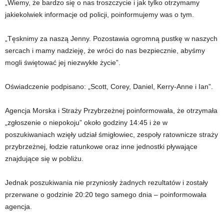
„Wiemy, że bardzo się o nas troszczycie i jak tylko otrzymamy
jakiekolwiek informacje od policji, poinformujemy was o tym.
„Tęsknimy za naszą Jenny. Pozostawia ogromną pustkę w naszych
sercach i mamy nadzieję, że wróci do nas bezpiecznie, abyśmy
mogli świętować jej niezwykłe życie”.
Oświadczenie podpisano: „Scott, Corey, Daniel, Kerry-Anne i Ian”.
Agencja Morska i Straży Przybrzeżnej poinformowała, że ​​otrzymała
„zgłoszenie o niepokoju” około godziny 14:45 i że w
poszukiwaniach wzięły udział śmigłowiec, zespoły ratownicze straży
przybrzeżnej, łodzie ratunkowe oraz inne jednostki pływające
znajdujące się w pobliżu.
Jednak poszukiwania nie przyniosły żadnych rezultatów i zostały
przerwane o godzinie 20:20 tego samego dnia – poinformowała
agencja.