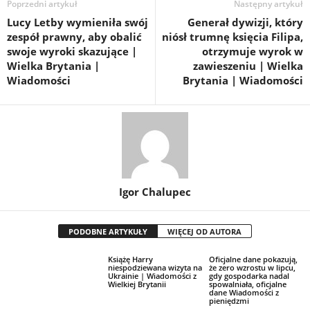
Poprzedni artykuł
Następny artykuł
Lucy Letby wymieniła swój
Generał dywizji, który
zespół prawny, aby obalić
niósł trumnę księcia Filipa,
swoje wyroki skazujące |
otrzymuje wyrok w
Wielka Brytania |
zawieszeniu | Wielka
Wiadomości
Brytania | Wiadomości
Igor Chalupec
PODOBNE ARTYKUŁY
WIĘCEJ OD AUTORA
Książę Harry
Oficjalne dane pokazują,
niespodziewana wizyta na
że zero wzrostu w lipcu,
Ukrainie | Wiadomości z
gdy gospodarka nadal
Wielkiej Brytanii
spowalniała, oficjalne
dane Wiadomości z
pieniędzmi