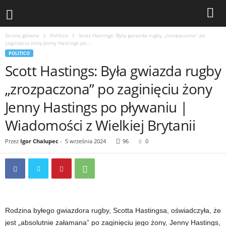
Strona główna
Politico
Scott Hastings: Była gwiazda rugby „zrozpaczona” po
zaginięciu żony Jenny Hastings po...
POLITICO
Scott Hastings: Była gwiazda rugby
„zrozpaczona” po zaginięciu żony
Jenny Hastings po pływaniu |
Wiadomości z Wielkiej Brytanii
Przez
Igor Chalupec
-
5 września 2024
96
0
Rodzina byłego gwiazdora rugby, Scotta Hastingsa, oświadczyła, że
​​jest „absolutnie załamana” po zaginięciu jego żony, Jenny Hastings,