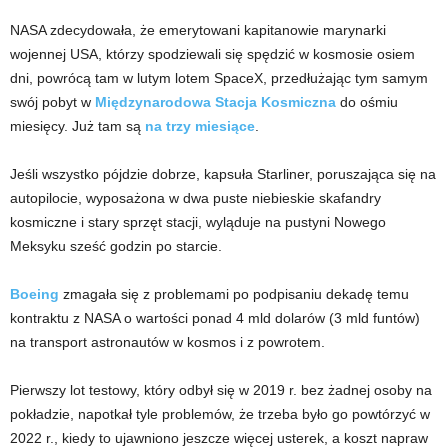
NASA zdecydowała, że ​​emerytowani kapitanowie marynarki
wojennej USA, którzy spodziewali się spędzić w kosmosie osiem
dni, powrócą tam w lutym lotem SpaceX, przedłużając tym samym
swój pobyt w
Międzynarodowa Stacja Kosmiczna
do ośmiu
miesięcy. Już tam są
na trzy miesiące
.
Jeśli wszystko pójdzie dobrze, kapsuła Starliner, poruszająca się na
autopilocie, wyposażona w dwa puste niebieskie skafandry
kosmiczne i stary sprzęt stacji, wyląduje na pustyni Nowego
Meksyku sześć godzin po starcie.
Boeing
zmagała się z problemami po podpisaniu dekadę temu
kontraktu z NASA o wartości ponad 4 mld dolarów (3 mld funtów)
na transport astronautów w kosmos i z powrotem.
Pierwszy lot testowy, który odbył się w 2019 r. bez żadnej osoby na
pokładzie, napotkał tyle problemów, że trzeba było go powtórzyć w
2022 r., kiedy to ujawniono jeszcze więcej usterek, a koszt napraw