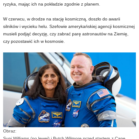
ryzyka, mając ich na pokładzie zgodnie z planem.
W czerwcu, w drodze na stację kosmiczną, doszło do awarii
silników i wycieku helu. Szefowie amerykańskiej agencji kosmicznej
musieli podjąć decyzję, czy zabrać parę astronautów na Ziemię,
czy pozostawić ich w kosmosie.
Obraz:
Suni Williams (po lewej) i Butch Wilmore przed startem z Cape