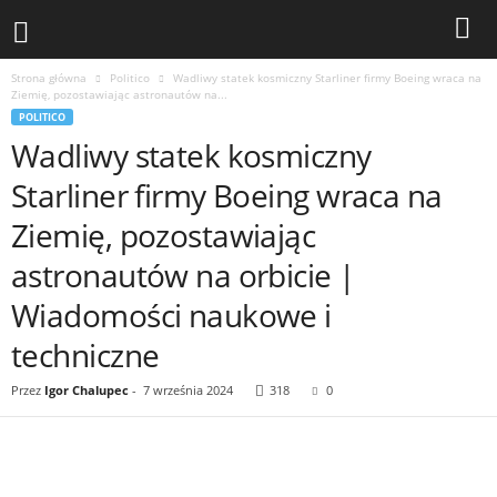
Strona główna
Politico
Wadliwy statek kosmiczny Starliner firmy Boeing wraca na
Ziemię, pozostawiając astronautów na...
POLITICO
Wadliwy statek kosmiczny
Starliner firmy Boeing wraca na
Ziemię, pozostawiając
astronautów na orbicie |
Wiadomości naukowe i
techniczne
Przez
Igor Chalupec
-
7 września 2024
318
0