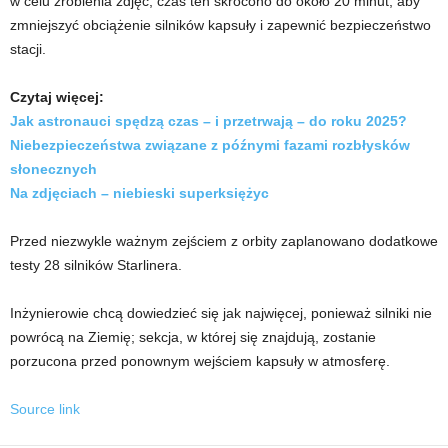
w celu zrobienia zdjęć; czas ten skrócono do około 20 minut, aby
zmniejszyć obciążenie silników kapsuły i zapewnić bezpieczeństwo
stacji.
Czytaj więcej:
Jak astronauci spędzą czas – i przetrwają – do roku 2025?
Niebezpieczeństwa związane z późnymi fazami rozbłysków
słonecznych
Na zdjęciach – niebieski superksiężyc
Przed niezwykle ważnym zejściem z orbity zaplanowano dodatkowe
testy 28 silników Starlinera.
Inżynierowie chcą dowiedzieć się jak najwięcej, ponieważ silniki nie
powrócą na Ziemię; sekcja, w której się znajdują, zostanie
porzucona przed ponownym wejściem kapsuły w atmosferę.
Source link