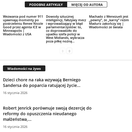
PODOBNE ARTYKUŁY
WIĘCEJ OD AUTORA
Wezwania pod numer 911
Dowody sztucznej
Machado z Wenezueli jest
ujawniają momenty po
inteligencji, fałszywy mecz
„pewny”, że „karny” reżim
postrzeleniu Renee Nicole
i wprowadzający w błąd
Maduro zakończy się |
Good przez agenta ICE w
parlamentarzystów: to,
Wiadomości ze świata
Minneapolis |
co doprowadziło do
Wiadomości z USA
upadku szefa policji w
West Midlands, wykracza
poza piłkę nożną...
Wiadomości na żywo
Dzieci chore na raka wzywają Berniego
Sandersa do poparcia ratującej życie...
16 stycznia 2026
Robert Jenrick porównuje swoją dezercję do
reformy do opuszczenia nieudanego
małżeństwa,...
16 stycznia 2026