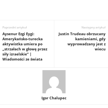
Poprzedni artykuł
Następny artykuł
Aysenur Ezgi Eygi:
Justin Trudeau obrzucany
Amerykańsko-turecka
kamieniami, gdy
aktywistka umiera po
wyprowadzany jest z
„strzałach w głowę przez
wiecu
siły izraelskie” |
Wiadomości ze świata
Igor Chalupec