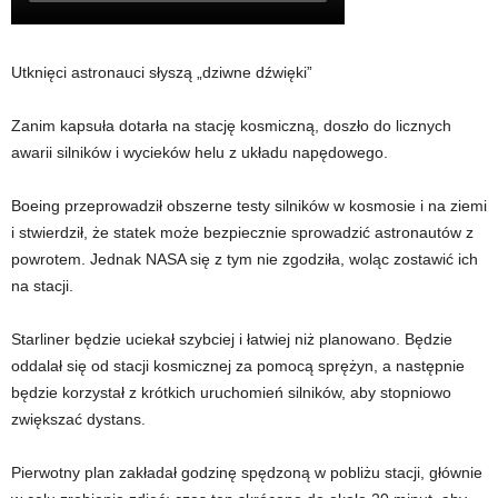
Utknięci astronauci słyszą „dziwne dźwięki”
Zanim kapsuła dotarła na stację kosmiczną, doszło do licznych
awarii silników i wycieków helu z układu napędowego.
Boeing przeprowadził obszerne testy silników w kosmosie i na ziemi
i stwierdził, że statek może bezpiecznie sprowadzić astronautów z
powrotem. Jednak NASA się z tym nie zgodziła, woląc zostawić ich
na stacji.
Starliner będzie uciekał szybciej i łatwiej niż planowano. Będzie
oddalał się od stacji kosmicznej za pomocą sprężyn, a następnie
będzie korzystał z krótkich uruchomień silników, aby stopniowo
zwiększać dystans.
Pierwotny plan zakładał godzinę spędzoną w pobliżu stacji, głównie