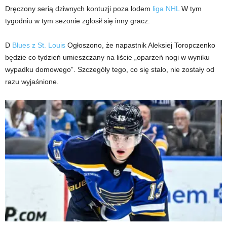
Dręczony serią dziwnych kontuzji poza lodem
liga NHL
W tym
tygodniu w tym sezonie zgłosił się inny gracz.
D
Blues z St. Louis
Ogłoszono, że napastnik Aleksiej Toropczenko
będzie co tydzień umieszczany na liście „oparzeń nogi w wyniku
wypadku domowego”. Szczegóły tego, co się stało, nie zostały od
razu wyjaśnione.