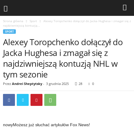
Strona główna
Sport
Alexey Toropchenko dołączył do Jacka Hughesa i zmagał się z
najdziwniejszą kontuzją...
SPORT
Alexey Toropchenko dołączył do
Jacka Hughesa i zmagał się z
najdziwniejszą kontuzją NHL w
tym sezonie
Przez
Andrei Sheptytsky
-
3 grudnia 2025
28
0
nowy
Możesz już słuchać artykułów Fox News!