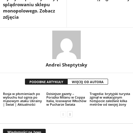
splądrowaniu sklepu
monopolowego. Zobacz
zdjęcia
Andrei Sheptytsky
PODOBNE ARTYKUŁY
WIĘCEJ OD AUTORA
Rosja w płomieniach po
Dzisiejsze gazety –
Tragedia: brytyjski turysta
wybuchu kul ognia po
Porażka Milanu w Coppa
zginął w wakacyjnym
masowym ataku Ukrainy
Italia, losowanie Włochów
hotspocie zaledwie kilka
| Świat | Aktualności
w Pucharze Świata
metrów od swojej żony
Wiadomości na żywo