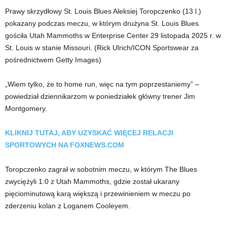
Prawy skrzydłowy St. Louis Blues Aleksiej Toropczenko (13 l.)
pokazany podczas meczu, w którym drużyna St. Louis Blues
gościła Utah Mammoths w Enterprise Center 29 listopada 2025 r. w
St. Louis w stanie Missouri.
(Rick Ulrich/ICON Sportswear za
pośrednictwem Getty Images)
„Wiem tylko, że to home run, więc na tym poprzestaniemy” –
powiedział dziennikarzom w poniedziałek główny trener Jim
Montgomery.
KLIKNIJ TUTAJ, ABY UZYSKAĆ ​​WIĘCEJ RELACJI
SPORTOWYCH NA FOXNEWS.COM
Toropczenko zagrał w sobotnim meczu, w którym The Blues
zwyciężyli 1:0 z Utah Mammoths, gdzie został ukarany
pięciominutową karą większą i przewinieniem w meczu po
zderzeniu kolan z Loganem Cooleyem.