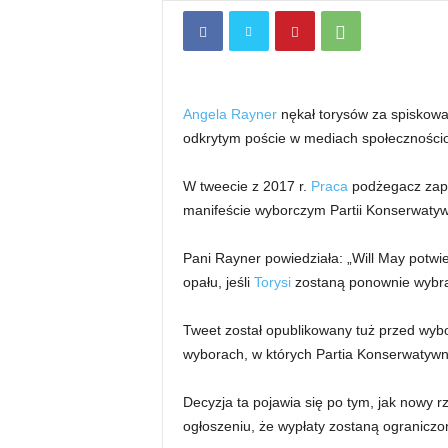
Angela Rayner
nękał torysów za spiskow
odkrytym poście w mediach społeczności
W tweecie z 2017 r.
Praca
podżegacz zapy
manifeście wyborczym Partii Konserwatyw
Pani Rayner powiedziała: „Will May potwi
opału, jeśli
Torysi
zostaną ponownie wybra
Tweet został opublikowany tuż przed wyb
wyborach, w których Partia Konserwatywn
Decyzja ta pojawia się po tym, jak nowy r
ogłoszeniu, że wypłaty zostaną ograniczo