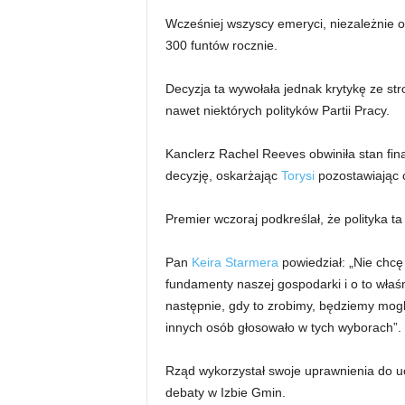
Wcześniej wszyscy emeryci, niezależnie o
300 funtów rocznie.
Decyzja ta wywołała jednak krytykę ze str
nawet niektórych polityków Partii Pracy.
Kanclerz Rachel Reeves obwiniła stan fin
decyzję, oskarżając
Torysi
pozostawiając c
Premier wczoraj podkreślał, że polityka 
Pan
Keira Starmera
powiedział: „Nie chc
fundamenty naszej gospodarki i o to właś
następnie, gdy to zrobimy, będziemy mogli
innych osób głosowało w tych wyborach”.
Rząd wykorzystał swoje uprawnienia do 
debaty w Izbie Gmin.