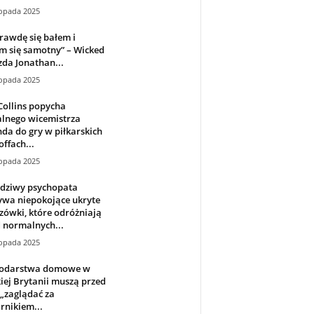
topada 2025
rawdę się bałem i
m się samotny” – Wicked
da Jonathan...
topada 2025
Collins popycha
alnego wicemistrza
da do gry w piłkarskich
offach...
topada 2025
dziwy psychopata
ywa niepokojące ukryte
ówki, które odróżniają
 normalnych...
topada 2025
odarstwa domowe w
iej Brytanii muszą przed
„zaglądać za
rnikiem...