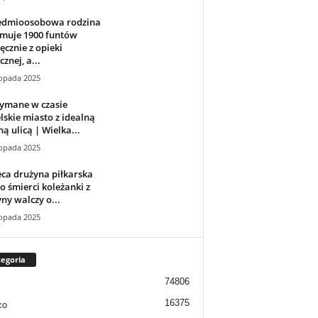
iedmioosobowa rodzina
ymuje 1900 funtów
ęcznie z opieki
cznej, a...
topada 2025
zymane w czasie
lskie miasto z idealną
ą ulicą | Wielka...
topada 2025
ca drużyna piłkarska
 śmierci koleżanki z
ny walczy o...
topada 2025
egoria
74806
16375
co