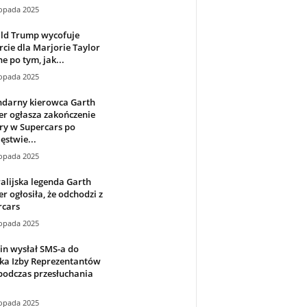
topada 2025
ld Trump wycofuje
cie dla Marjorie Taylor
e po tym, jak...
topada 2025
ndarny kierowca Garth
r ogłasza zakończenie
ry w Supercars po
ęstwie...
topada 2025
alijska legenda Garth
r ogłosiła, że ​​odchodzi z
rcars
topada 2025
in wysłał SMS-a do
ka Izby Reprezentantów
podczas przesłuchania
topada 2025