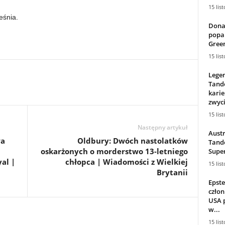
15 lis
eśnia.
Dona
popar
Green
15 lis
Lege
Tande
karie
zwyci
15 lis
Następny artykuł
Austr
wa
Oldbury: Dwóch nastolatków
Tande
oskarżonych o morderstwo 13-letniego
Supe
al |
chłopca | Wiadomości z Wielkiej
15 lis
Brytanii
Epste
człon
USA 
w...
15 lis