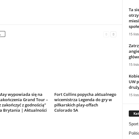
Ta s
otrz
miesi
społe
15 lis
A
Zatr
angie
główn
15 lis
Kobie
UW po
druży
May wypowiada się na
Fort Collins popycha aktualnego
15 lis
zakończenia Grand Tour –
wicemistrza Legenda do gry w
 zakończyć z godnością”
piłkarskich play-offach
a Brytania | Aktualności
Colorado 5A
Kat
Sport
Politi