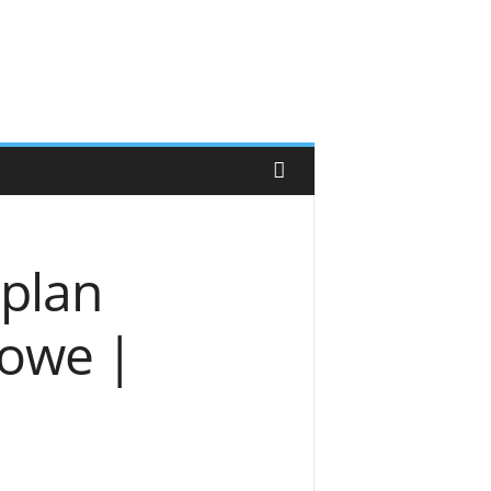
 plan
mowe |