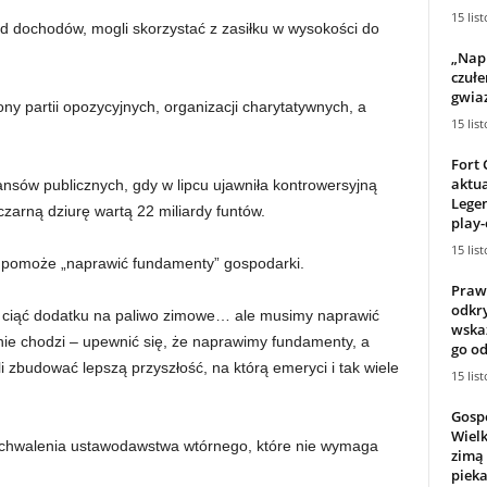
15 lis
d dochodów, mogli skorzystać z zasiłku w wysokości do
„Nap
czułe
gwiaz
ony partii opozycyjnych, organizacji charytatywnych, a
15 lis
Fort 
aktu
ansów publicznych, gdy w lipcu ujawniła kontrowersyjną
Legen
zarną dziurę wartą 22 miliardy funtów.
play-
15 lis
ta pomoże „naprawić fundamenty” gospodarki.
Praw
odkr
ę ciąć dodatku na paliwo zimowe… ale musimy naprawić
wskaz
nie chodzi – upewnić się, że naprawimy fundamenty, a
go od
 zbudować lepszą przyszłość, na którą emeryci i tak wiele
15 lis
Gosp
Wielk
uchwalenia ustawodawstwa wtórnego, które nie wymaga
zimą 
pieka