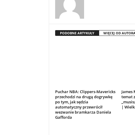
PODOBNE ARTYKUŁY
WIĘCEJ OD AUTOR
Puchar NBA: Clippers-Mavericks
James 
przechodzi na drugą dogrywkę
temat 
po tym, jak sędzia
„musisz
automatyczny przewrócił
| Wielk
wezwanie bramkarza Daniela
Gafforda