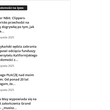
adomości na żywo
r NBA: Clippers-
icks przechodzi na
 dogrywkę po tym, jak
a...
topada 2025
ykański sędzia zabrania
powi odcięcia funduszy
rsytetu Kalifornijskiego
domości z...
topada 2025
zego PŁACZĘ nad moim
m. Od ponad 20 lat
egam, że...
topada 2025
s May wypowiada się na
t zakończenia Grand
– „musisz...