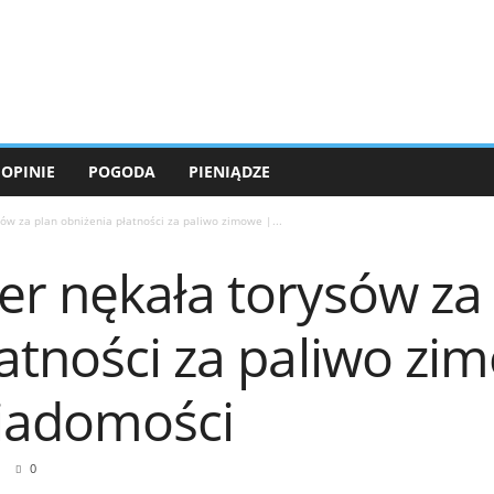
OPINIE
POGODA
PIENIĄDZE
ów za plan obniżenia płatności za paliwo zimowe |...
er nękała torysów za
atności za paliwo zi
Wiadomości
0