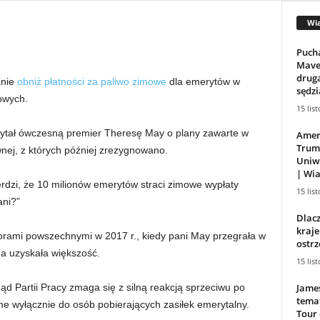
Wi
Pucha
Maver
drugą
anie
obniż płatności za paliwo zimowe
dla emerytów w
sędzi
owych.
15 lis
tał ówczesną premier Theresę May o plany zawarte w
Amer
Trum
nej, z których później zrezygnowano.
Uniwe
| Wia
erdzi, że 10 milionów emerytów straci zimowe wypłaty
15 lis
ni?”
Dlac
kraje
orami powszechnymi w 2017 r., kiedy pani May przegrała w
ostrz
a uzyskała większość.
15 lis
Jame
ząd Partii Pracy zmaga się z silną reakcją sprzeciwu po
tema
ne wyłącznie do osób pobierających zasiłek emerytalny.
Tour 