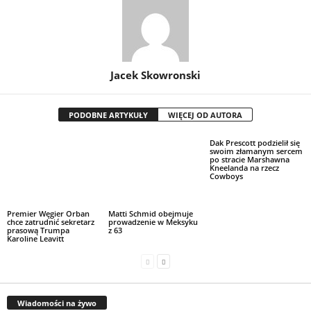
Jacek Skowronski
PODOBNE ARTYKUŁY
WIĘCEJ OD AUTORA
Dak Prescott podzielił się
swoim złamanym sercem
po stracie Marshawna
Kneelanda na rzecz
Cowboys
Premier Węgier Orban
Matti Schmid obejmuje
chce zatrudnić sekretarz
prowadzenie w Meksyku
prasową Trumpa
z 63
Karoline Leavitt
Wiadomości na żywo