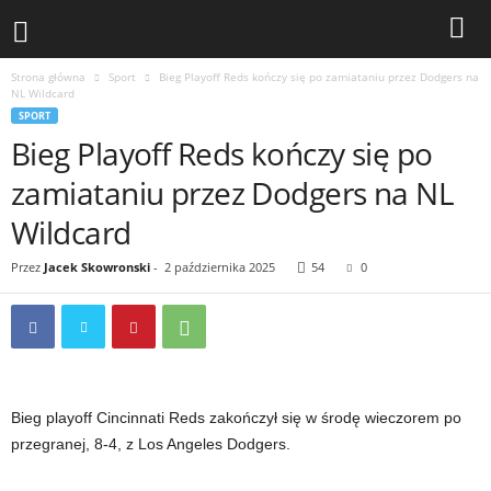
Strona główna
Sport
Bieg Playoff Reds kończy się po zamiataniu przez Dodgers na
NL Wildcard
SPORT
Bieg Playoff Reds kończy się po
zamiataniu przez Dodgers na NL
Wildcard
Przez
Jacek Skowronski
-
2 października 2025
54
0
Bieg playoff Cincinnati Reds zakończył się w środę wieczorem po
przegranej, 8-4, z Los Angeles Dodgers.