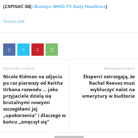
(ZAPISAĆ SIĘ:
Biuletyn WHIO-TV Daily Headlines
)
Source link
Poprzedni artykuł
Następny artykuł
Nicole Kidman na zdjęciu
Eksperci ostrzegają, że
po raz pierwszy od Keitha
Rachel Reeves musi
Urbana rozwodu … jako
wykluczyć nalot na
przyjaciele dzielą się
emerytury w budżecie
brutalnymi nowymi
szczegółami jej
„upokorzenia” i dlaczego w
końcu „zmęczył się”