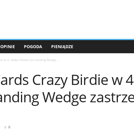
OPINIE
POGODA
PIENIĄDZE
ie w 4. dołku Pebble po Landing Wedge...
rds Crazy Birdie w 4
anding Wedge zastrze
0