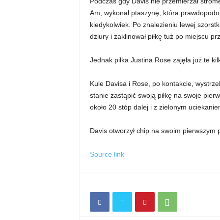
Podczas gdy Davis nie przemierzał strom
Am, wykonał ptaszynę, która prawdopodob
kiedykolwiek. Po znalezieniu lewej szorst
dziury i zaklinował piłkę tuż po miejscu pr
Jednak piłka Justina Rose zajęła już te kil
Kule Davisa i Rose, po kontakcie, wystrze
stanie zastąpić swoją piłkę na swoje pierw
około 20 stóp dalej i z zielonym uciekani
Davis otworzył chip na swoim pierwszym p
Source link