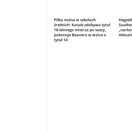
Piłka nożna w szkołach
Hegset
średnich: Kanab zdobywa tytuł
Souther
18-letniego mistrza po suszy,
„narko
pokonuje Beavera w walce o
Aktual
tytuł 1A