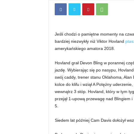
Jeśli chodzi o pamiętne momenty na czwa
bardziej niezwykły niż Viktor Hovland
ptas
amerykańskiego amatora 2018.
Hovland grał Devon Bling w porannej czę
jazdę. Wybierając się po nasypu, Hovland p
swój caddy, trener stanu Oklahoma, Alan 
kolce do klifu i wziął A Potężny uderzenie, 
wewnątrz 3 stóp. Hovland, który w tym ty
przejął 1-upową przewagę nad Blingiem i n
5.
Siedem lat później Cam Davis dołożył wsz