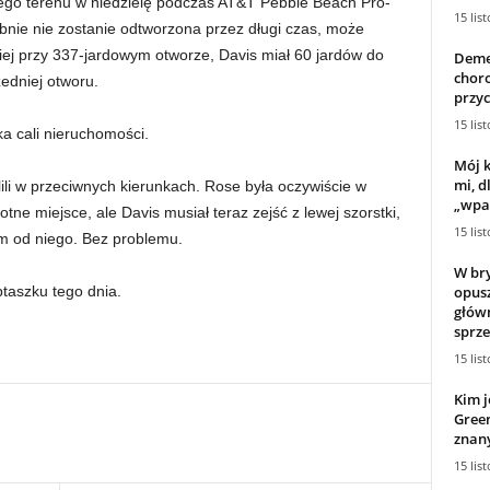
ego terenu w niedzielę podczas AT&T Pebble Beach Pro-
15 lis
nie nie zostanie odtworzona przez długi czas, może
kiej przy 337-jardowym otworze, Davis miał 60 jardów do
Deme
choro
zedniej otworu.
przyc
15 lis
ka cali nieruchomości.
Mój k
mi, 
lili w przeciwnych kierunkach. Rose była oczywiście w
„wpad
otne miejsce, ale Davis musiał teraz zejść z lewej szorstki,
15 lis
em od niego. Bez problemu.
W bry
opus
taszku tego dnia.
główn
sprze
15 lis
Kim j
Gree
znany
15 lis