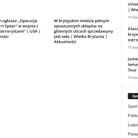
Uniwe
| Wia
15 lis
h ogłasza „Operację
W brytyjskim mieście pełnym
n Spear” w wojnie z
opuszczonych sklepów na
Dlac
terrorystami” | USA |
głównych ulicach sprzedawany
kraje
ności
jest seks | Wielka Brytania |
ostrz
Aktualności
15 lis
Jame
tema
Tour 
15 lis
Kat
Sport
Politi
Ludzi
Pieni