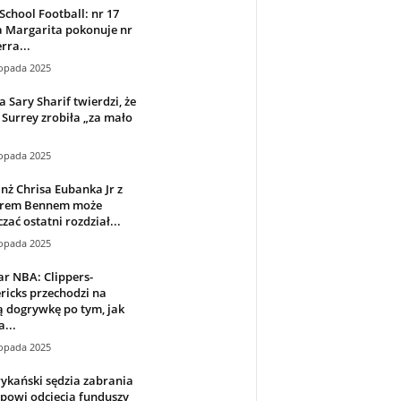
School Football: nr 17
a Margarita pokonuje nr
rra...
topada 2025
 Sary Sharif twierdzi, że
Surrey zrobiła „za mało
topada 2025
ż Chrisa Eubanka Jr z
rem Bennem może
zać ostatni rozdział...
topada 2025
r NBA: Clippers-
icks przechodzi na
 dogrywkę po tym, jak
a...
topada 2025
ykański sędzia zabrania
powi odcięcia funduszy