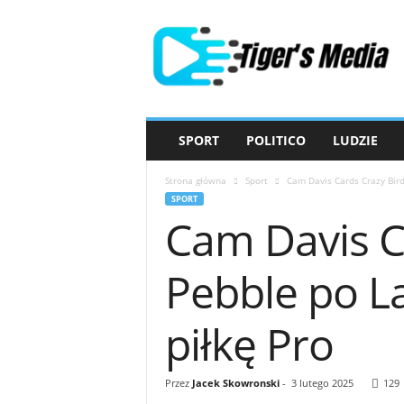
T
i
g
e
r
'
s
SPORT
POLITICO
LUDZIE
M
e
Strona główna
Sport
Cam Davis Cards Crazy Bird
d
SPORT
i
Cam Davis Ca
a
Pebble po L
piłkę Pro
Przez
Jacek Skowronski
-
3 lutego 2025
129