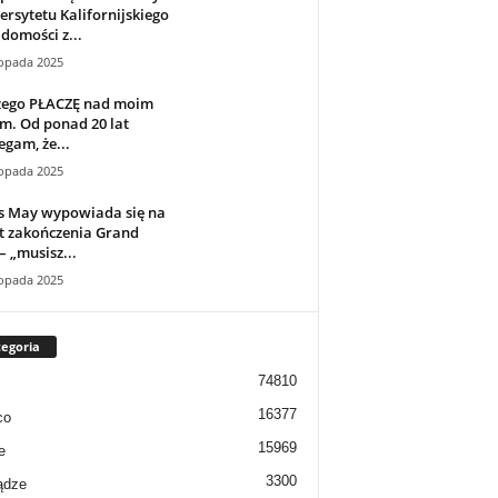
rsytetu Kalifornijskiego
domości z...
topada 2025
zego PŁACZĘ nad moim
m. Od ponad 20 lat
egam, że...
topada 2025
s May wypowiada się na
t zakończenia Grand
– „musisz...
topada 2025
egoria
74810
16377
co
15969
e
3300
ądze