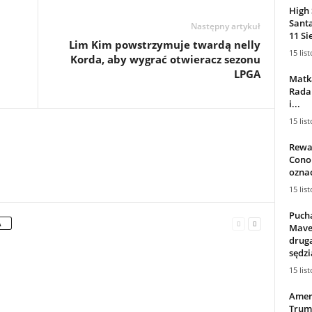
High 
Sant
Następny artykuł
11 Sie
Lim Kim powstrzymuje twardą nelly
15 lis
Korda, aby wygrać otwieracz sezonu
LPGA
Matka
Rada 
i...
15 lis
Rewan
Cono
oznac
15 lis
Pucha
A
Maver
drugą
sędzi
15 lis
Amer
Trum