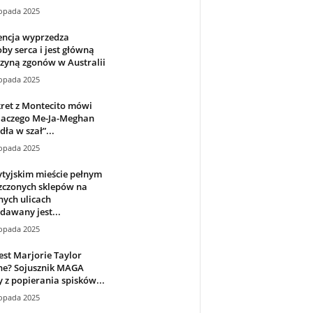
topada 2025
ncja wyprzedza
by serca i jest główną
zyną zgonów w Australii
topada 2025
ret z Montecito mówi
dlaczego Me-Ja-Meghan
ła w szał”...
topada 2025
tyjskim mieście pełnym
zczonych sklepów na
ych ulicach
dawany jest...
topada 2025
est Marjorie Taylor
ne? Sojusznik MAGA
 z popierania spisków...
topada 2025