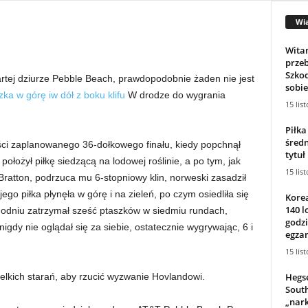
Wi
Wita
prze
Szkoda
rtej dziurze Pebble Beach, prawdopodobnie żaden nie jest
sobie
zka w górę iw dół z boku klifu
W drodze do wygrania
15 lis
Piłka
śred
ści zaplanowanego 36-dołkowego finału, kiedy popchnął
tytuł
ołożył piłkę siedzącą na lodowej roślinie, a po tym, jak
15 lis
Bratton, podrzuca mu 6-stopniowy klin, norweski zasadził
jego piłka płynęła w górę i na zieleń, po czym osiedliła się
Kore
140 l
godniu zatrzymał sześć ptaszków w siedmiu rundach,
godz
igdy nie oglądał się za siebie, ostatecznie wygrywając, 6 i
egza
15 lis
Hegse
elkich starań, aby rzucić wyzwanie Hovlandowi.
South
„nark