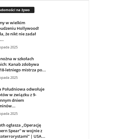
adomości na żywo
my w wielkim
budzeniu Hollywood!
, że ​​nikt nie zadał
...
topada 2025
 nożna w szkołach
nich: Kanab zdobywa
 18-letniego mistrza po...
topada 2025
a Południowa odwołuje
otów w związku z 9-
innym dniem
minów...
topada 2025
th ogłasza „Operację
ern Spear” w wojnie z
oterrorystami” | USA...