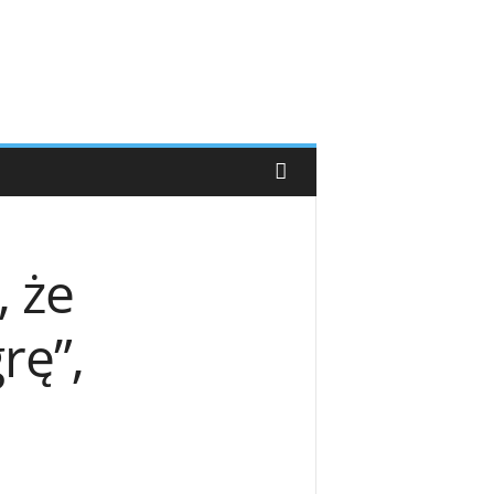
, że
rę”,