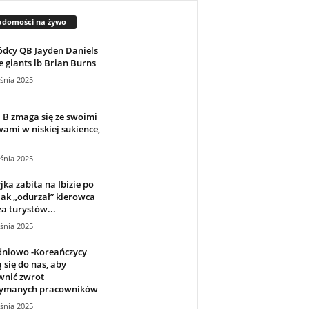
adomości na żywo
dcy QB Jayden Daniels
e giants lb Brian Burns
śnia 2025
 B zmaga się ze swoimi
ami w niskiej sukience,
.
śnia 2025
jka zabita na Ibizie po
jak „odurzał” kierowca
a turystów...
śnia 2025
dniowo -Koreańczycy
 się do nas, aby
wnić zwrot
zymanych pracowników
śnia 2025