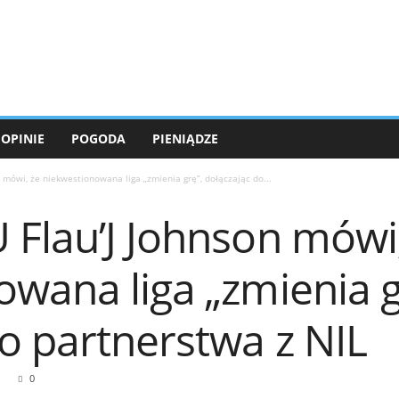
OPINIE
POGODA
PIENIĄDZE
 mówi, że niekwestionowana liga „zmienia grę”, dołączając do...
 Flau’J Johnson mówi
wana liga „zmienia g
o partnerstwa z NIL
0