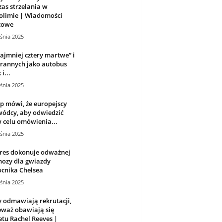
as strzelania w
olimie | Wiadomości
towe
śnia 2025
ajmniej cztery martwe” i
 rannych jako autobus
i...
śnia 2025
p mówi, że europejscy
wódcy, aby odwiedzić
 celu omówienia...
śnia 2025
res dokonuje odważnej
nozy dla gwiazdy
cnika Chelsea
śnia 2025
 odmawiają rekrutacji,
eważ obawiają się
tu Rachel Reeves |