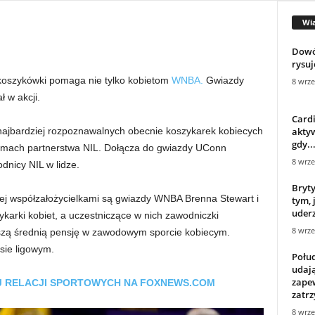
Wi
Dowó
rysuj
 koszykówki pomaga nie tylko kobietom
WNBA.
Gwiazdy
8 wrze
ł w akcji.
Cardi
aktyw
najbardziej rozpoznawalnych obecnie koszykarek kobiecych
gdy..
ramach partnerstwa NIL. Dołącza do gwiazdy UConn
8 wrze
dnicy NIL w lidze.
Bryty
rej współzałożycielkami są gwiazdy WNBA Brenna Stewart i
tym, 
uderz
ykarki kobiet, a uczestniczące w nich zawodniczki
8 wrze
ższą średnią pensję w zawodowym sporcie kobiecym.
sie ligowym.
Połu
udają
zape
CEJ RELACJI SPORTOWYCH NA FOXNEWS.COM
zatr
8 wrze