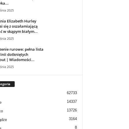
yka...
śnia 2025
tnia Elizabeth Hurley
i się z oszałamiającą
ć w skąpym białym...
śnia 2025
enie rurowe: pełna lista
 linii dotkniętych
ut | Wiadomości...
śnia 2025
egoria
62733
14337
e
13726
co
3164
ądze
8
e