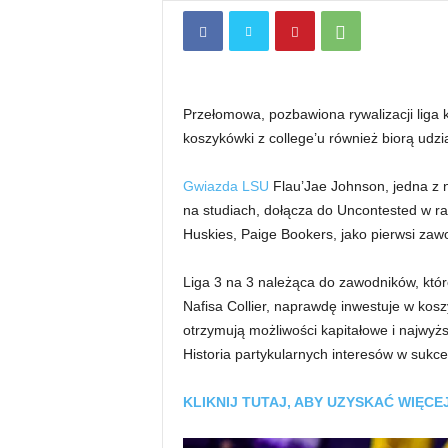
Przełomowa, pozbawiona rywalizacji liga
koszykówki z college’u również biorą udzia
Gwiazda LSU
Flau’Jae Johnson, jedna z 
na studiach, dołącza do Uncontested w 
Huskies, Paige Bookers, jako pierwsi zawo
Liga 3 na 3 należąca do zawodników, któ
Nafisa Collier, naprawdę inwestuje w kosz
otrzymują możliwości kapitałowe i najwy
Historia partykularnych interesów w sukce
KLIKNIJ TUTAJ, ABY UZYSKAĆ ​​WIĘ