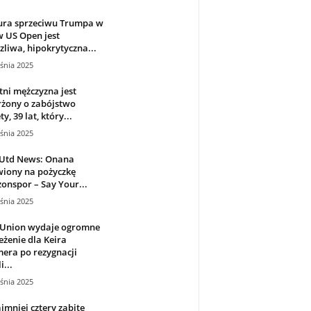
ura sprzeciwu Trumpa w
 US Open jest
zliwa, hipokrytyczna...
śnia 2025
etni mężczyzna jest
rżony o zabójstwo
y, 39 lat, który...
śnia 2025
Utd News: Onana
wiony na pożyczkę
onspor – Say Your...
śnia 2025
 Union wydaje ogromne
eżenie dla Keira
era po rezygnacji
i...
śnia 2025
jmniej cztery zabite