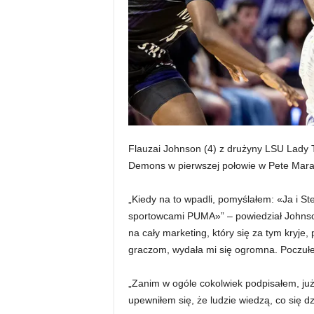
Flauzai Johnson (4) z drużyny LSU Lady T
Demons w pierwszej połowie w Pete Mara
„Kiedy na to wpadli, pomyślałem: «Ja i S
sportowcami PUMA»” – powiedział Johnson
na cały marketing, który się za tym kryje
graczom, wydała mi się ogromna. Poczuł
„Zanim w ogóle cokolwiek podpisałem, ju
upewniłem się, że ludzie wiedzą, co się 