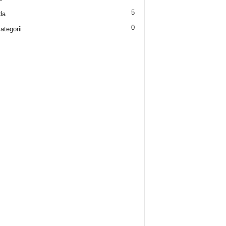
5
da
0
ategorii