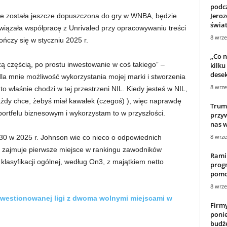
podcz
Jeroz
nie została jeszcze dopuszczona do gry w WNBA, będzie
świa
awiązała współpracę z Unrivaled przy opracowywaniu treści
8 wrze
ończy się w styczniu 2025 r.
„Co n
szą częścią, po prostu inwestowanie w coś takiego” –
kilku
desek 
dla mnie możliwość wykorzystania mojej marki i stworzenia
8 wrze
 właśnie chodzi w tej przestrzeni NIL. Kiedy jesteś w NIL,
żdy chce, żebyś miał kawałek (czegoś) ), więc naprawdę
Trum
ortfelu biznesowym i wykorzystam to w przyszłości.
przy
nas w
8 wrze
30 w 2025 r. Johnson wie co nieco o odpowiednich
 zajmuje pierwsze miejsce w rankingu zawodników
Rami
 klasyfikacji ogólnej, według On3, z majątkiem netto
prog
pomo
8 wrze
ekwestionowanej ligi z dwoma wolnymi miejscami w
Firmy
poni
budże