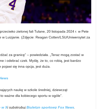
przeciwko zielonej fali Tulane, 20 listopada 2024 r. w Pete
 w Luizjanie.
(Zdjęcie: Reagan Cotten/LSU/Uniwersytet za
eżdżać za granicę” – powiedziała. „Teraz mogą zostać w
e i odebrać czek. Myślę, że to, co robią, jest bardzo
pojawi się inna opcja, jest duża.
 News
nających naukę w szkole średniej, dziewcząt
 to ważne dla kobiecego sportu w ogóle”.
e w X
i subskrybuj
Biuletyn sportowy Fox News
.