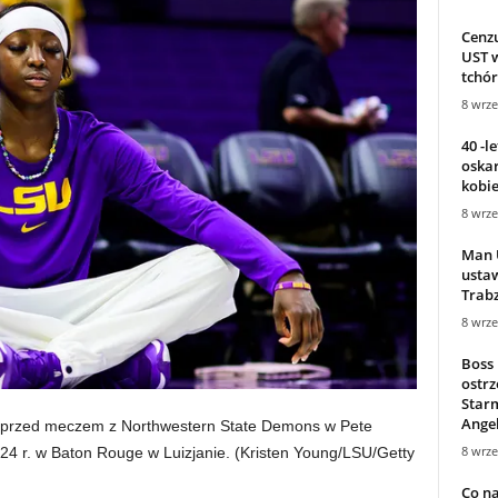
Cenz
UST w
tchór
8 wrze
40 -l
oska
kobiet
8 wrze
Man 
usta
Trabz
8 wrze
Boss
ostrz
Starm
Angel
s, przed meczem z Northwestern State Demons w Pete
8 wrze
24 r. w Baton Rouge w Luizjanie.
(Kristen Young/LSU/Getty
Co na