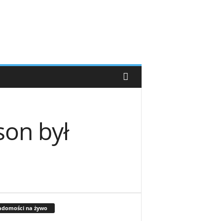
son był
adomości na żywo