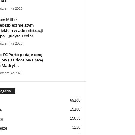
nia...
dziernika 2025
en Miller
ebezpieczniejszym
iekiem w administracji
a | Judyta Levine
dziernika 2025
s FC Porto podaje cenę
ciową za docelową cenę
 Madryt...
dziernika 2025
egoria
69186
15160
e
15053
co
3228
ądze