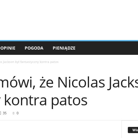
OPINIE
POGODA
PIENIĄDZE
s Jackson był fantastyczny kontra patos
ówi, że Nicolas Jack
 kontra patos
35
0
Wi