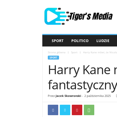
T
i
g
e
r
'
s
SPORT
POLITICO
LUDZIE
M
e
Strona główna
Sport
Harry Kane mówi, że Nicola
d
SPORT
i
Harry Kane m
a
fantastyczny
Przez
Jacek Skowronski
-
2 października 2025