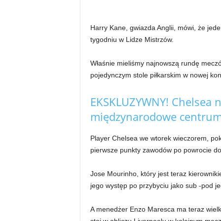
Harry Kane, gwiazda Anglii, mówi, że je
tygodniu w Lidze Mistrzów.
Właśnie mieliśmy najnowszą rundę meczó
pojedynczym stole piłkarskim w nowej konf
EKSKLUZYWNY! Chelsea na
międzynarodowe centrum 
Player Chelsea we wtorek wieczorem, pok
pierwsze punkty zawodów po powrocie do
Jose Mourinho, który jest teraz kierowniki
jego występ po przybyciu jako sub -pod j
A menedżer Enzo Maresca ma teraz wielką