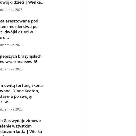
 dwójki dzieci | Wielka...
dziernika 2025
eta aresztowana pod
utem morderstwa po
ci dwójki dzieci w
ord...
dziernika 2025
jlepszych brazylijskich
jów wszechczasów 🔰
dziernika 2025
mowitą fortunę, ikona
ywood, Diane Keaton,
tawiła po swojej
ci w...
dziernika 2025
sh Gas wydaje zimowe
eżenie wszystkim
daczom kotła | Wielka