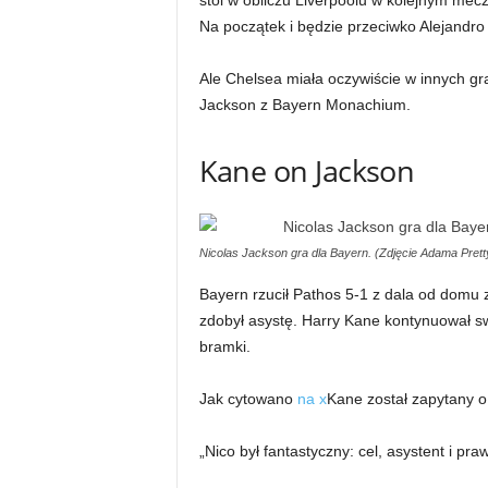
stoi w obliczu Liverpoolu w kolejnym me
Na początek i będzie przeciwko Alejandr
Ale Chelsea miała oczywiście w innych gr
Jackson z Bayern Monachium.
Kane on Jackson
Nicolas Jackson gra dla Bayern. (Zdjęcie Adama Prett
Bayern rzucił Pathos 5-1 z dala od domu z
zdobył asystę. Harry Kane kontynuował s
bramki.
Jak cytowano
na x
Kane został zapytany o
„Nico był fantastyczny: cel, asystent i pr