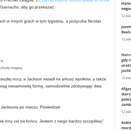
czu Premier League, z
Estevao mocno mocno pukał do drzwi
Hama
o Garnacho, aby go przekazać.
nego
12 paź
ach w innych grach w tym tygodniu, a pożyczka Nicolas
Juven
Real
12 paź
Horr
gdy r
urat
y/Getty Images)
jacht
12 paź
eszłej nocy, a Jackson wsiadł na arkusz wyników, a także
woją niesamowitą formę, samodzielnie zdobywając dwa
Afgan
starc
pakis
zamk
 Jacksona po meczu. Powiedział:
12 paź
awie inny cel na końcu. Jestem z niego bardzo szczęśliwy”.
Kobie
mord