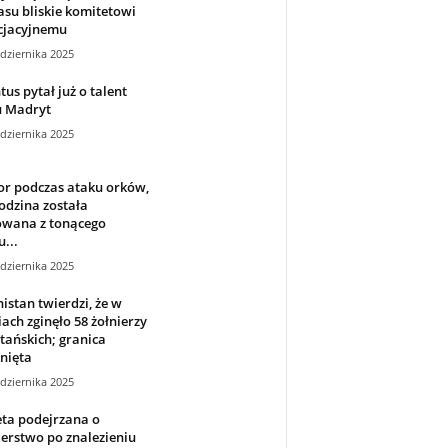
su bliskie komitetowi
cjacyjnemu
dziernika 2025
tus pytał już o talent
u Madryt
dziernika 2025
or podczas ataku orków,
odzina została
owana z tonącego
u...
dziernika 2025
istan twierdzi, że w
iach zginęło 58 żołnierzy
tańskich; granica
nięta
dziernika 2025
ta podejrzana o
erstwo po znalezieniu