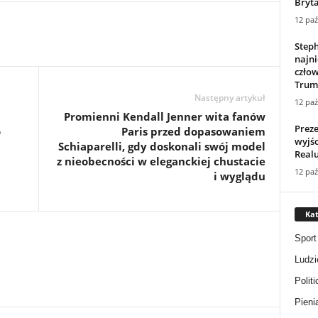
Bryta
12 paź
Steph
najni
człow
Trump
Następny artykuł
12 paź
Promienni Kendall Jenner wita fanów
Preze
o
Paris przed dopasowaniem
wyjś
Schiaparelli, gdy doskonali swój model
Realu
z nieobecności w eleganckiej chustacie
12 paź
i wyglądu
Kat
Sport
Ludzi
Politi
Pieni