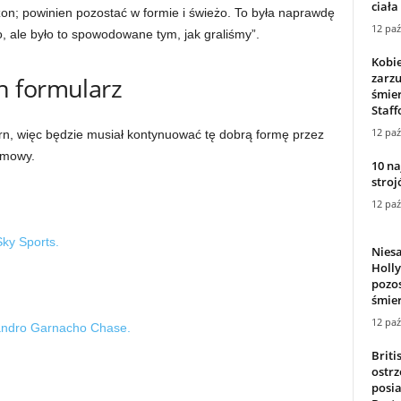
ciała
on; powinien pozostać w formie i świeżo. To była naprawdę
12 paź
, ale było to spowodowane tym, jak graliśmy”.
Kobi
zarz
n formularz
śmier
Staff
12 paź
rn, więc będzie musiał kontynuować tę dobrą formę przez
 umowy.
10 na
stro
12 paź
Niesa
Holl
pozos
śmier
12 paź
Briti
ostrz
posia