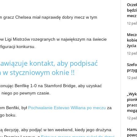
Oczek
będzi
mecz
den gracz Chelsea miał naprawdę dobry mecz w tym
12 paź
Mecze
w Ligi Mistrzów rozegranych w największym na świecie
kobie
życia
iguracji konkursu.
12 paź
wiązuje kontakt, aby podpisać
Szefo
przyg
w styczniowym oknie !!
12 paź
onując Benfikę 1-0 na Stamford Bridge, aby uzyskać
 niego po pewnym czasie.
„Wyk
pionk
praco
em Benfiki, był
Pochwalanie Estevao Williana po meczu
za
mogą 
ego boku.
12 paź
Hamas
 decyzję, aby podjąć w ten weekend, kiedy jego drużyna
powo