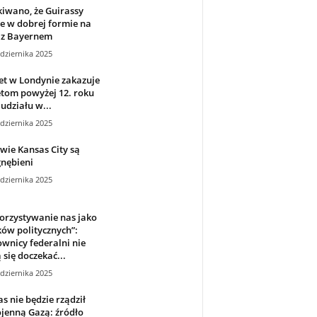
iwano, że Guirassy
e w dobrej formie na
 z Bayernem
dziernika 2025
t w Londynie zakazuje
tom powyżej 12. roku
 udziału w...
dziernika 2025
wie Kansas City są
nębieni
dziernika 2025
orzystywanie nas jako
ów politycznych”:
wnicy federalni nie
się doczekać...
dziernika 2025
 nie będzie rządził
jenną Gazą: źródło