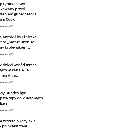
p tymczasowo
okowany przed
nieniem gubernatora
isa Cook
eśnia 2025
ę Archie i księżniczka
et to „Secret Bronie”
ny królewskiej |...
eśnia 2025
 dzieci wśród trzech
ych w kanale La
e z dnia...
eśnia 2025
sy Bundesliga:
psze typy do kluczowych
dzeń
eśnia 2025
a zestrzela rosyjskie
 po przestrzeni