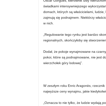
Òscar Gorgues, kierownik Izby Nieruchomo
świadkami intensywniejszego wykorzystani
domach, których są właścicielami, ludzie, 
zajmują się podnajmem. Niektórzy właści
w nich.
„Regulowanie tego rynku jest bardzo sko
regionalnych, skończyłoby się stworzenie
Dodał, że pokoje wynajmowane na czarny
pokoi, które są podnajmowane, nie jest do
wierzchołek góry lodowej”.
W zeszłym roku Enric Aragonès, rzecznik
najwyższe ceny wynajmu, jakie kiedykolwi
„Oznacza to nie tylko, że ludzie wydają p