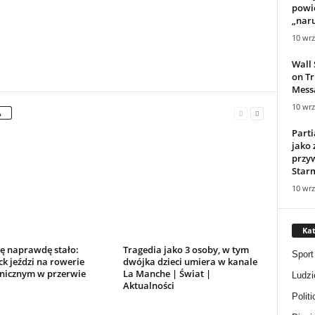
powie
„naru
10 wrz
Wall 
on Tr
Mess
10 wrz
A
Parti
jako 
przy
Starm
10 wrz
Kat
ię naprawdę stało:
Tragedia jako 3 osoby, w tym
Sport
k jeździ na rowerie
dwójka dzieci umiera w kanale
onicznym w przerwie
La Manche | Świat |
Ludzi
Aktualności
Politi