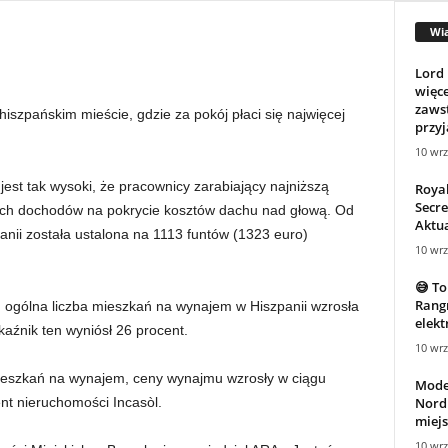
Wi
Lord 
więce
zawst
iszpańskim mieście, gdzie za pokój płaci się najwięcej
przyj
10 wrz
 jest tak wysoki, że pracownicy zarabiający najniższą
Roya
Secre
ich dochodów na pokrycie kosztów dachu nad głową. Od
Aktua
nii została ustalona na 1113 funtów (1323 euro)
10 wrz
😅 To
Rangn
ogólna liczba mieszkań na wynajem w Hiszpanii wzrosła
elekt
aźnik ten wyniósł 26 procent.
10 wrz
eszkań na wynajem, ceny wynajmu wzrosły w ciągu
Mode
Nordi
ent nieruchomości Incasòl.
miejs
10 wrz