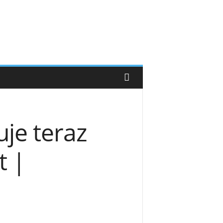
uje teraz
t |