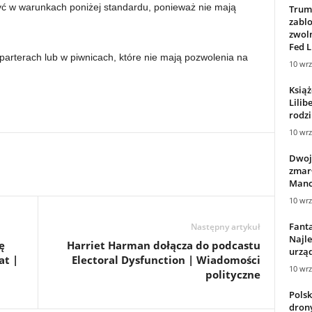
yć w warunkach poniżej standardu, ponieważ nie mają
Trum
zabl
zwol
Fed L
parterach lub w piwnicach, które nie mają pozwolenia na
10 wrz
Książ
Lilib
rodzi
10 wrz
Dwoje
zmarł
Manch
10 wrz
Fanta
Następny artykuł
Najle
ę
Harriet Harman dołącza do podcastu
urzą
at |
Electoral Dysfunction | Wiadomości
10 wrz
polityczne
Polsk
drony