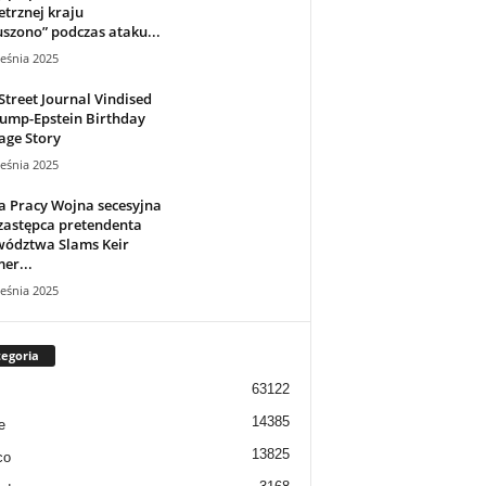
trznej kraju
szono” podczas ataku...
eśnia 2025
Street Journal Vindised
ump-Epstein Birthday
age Story
eśnia 2025
a Pracy Wojna secesyjna
zastępca pretendenta
wództwa Slams Keir
er...
eśnia 2025
egoria
63122
14385
e
13825
co