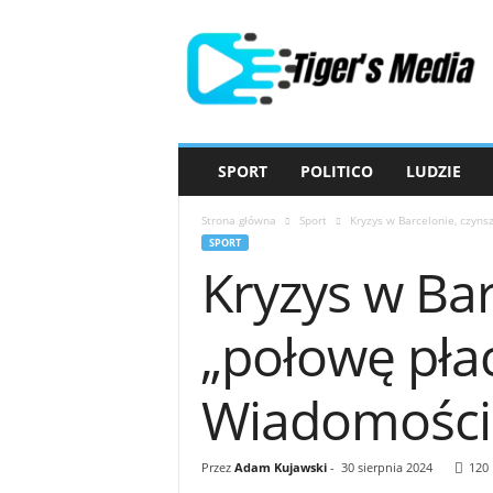
T
i
g
e
r
'
s
SPORT
POLITICO
LUDZIE
M
e
Strona główna
Sport
Kryzys w Barcelonie, czynsz
d
SPORT
i
Kryzys w Bar
a
„połowę płac
Wiadomości
Przez
Adam Kujawski
-
30 sierpnia 2024
120