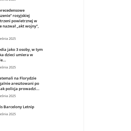
precedensowe
zenie” rosyjskiej
trzeni powietrznej w
e nazwał „akt wojny”,
.
eśnia 2025
dia jako 3 osoby, w tym
a dzieci umiera w
e...
eśnia 2025
temali na Florydzie
galnie aresztowani po
jak policja prowadzi...
eśnia 2025
s Barcelony Letnip
eśnia 2025