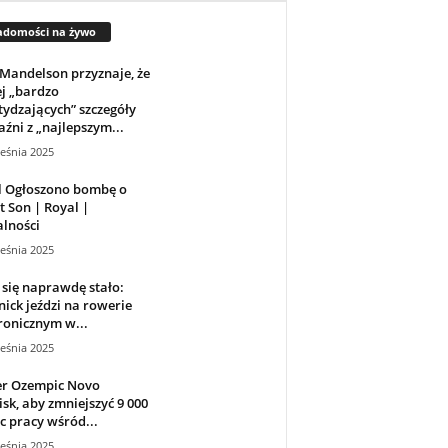
adomości na żywo
Mandelson przyznaje, że
j „bardzo
ydzających” szczegóły
aźni z „najlepszym...
eśnia 2025
l Ogłoszono bombę o
t Son | Royal |
lności
eśnia 2025
 się naprawdę stało:
ick jeździ na rowerie
ronicznym w...
eśnia 2025
r Ozempic Novo
sk, aby zmniejszyć 9 000
c pracy wśród...
eśnia 2025