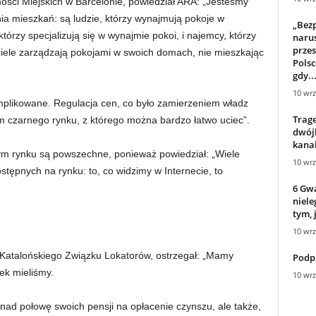
ści Miejskich w Barcelonie, powiedział ARA: „Jesteśmy
a mieszkań: są ludzie, którzy wynajmują pokoje w
„Bez
którzy specjalizują się w wynajmie pokoi, i najemcy, którzy
narus
przes
ciele zarządzają pokojami w swoich domach, nie mieszkając
Polsc
gdy..
10 wrz
mplikowane. Regulacja cen, co było zamierzeniem władz
Trage
m czarnego rynku, z którego można bardzo łatwo uciec”.
dwójk
kanal
m rynku są powszechne, ponieważ powiedział: „Wiele
10 wrz
stępnych na rynku: to, co widzimy w Internecie, to
6 Gwa
niele
tym, 
10 wrz
 Katalońskiego Związku Lokatorów, ostrzegał: „Mamy
Podpi
ek mieliśmy.
10 wrz
onad połowę swoich pensji na opłacenie czynszu, ale także,