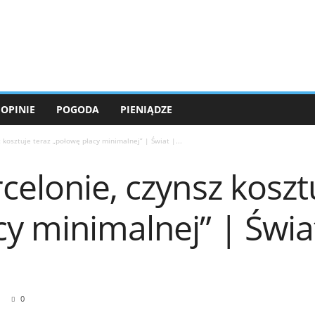
OPINIE
POGODA
PIENIĄDZE
 kosztuje teraz „połowę płacy minimalnej” | Świat |...
celonie, czynsz koszt
y minimalnej” | Świa
0