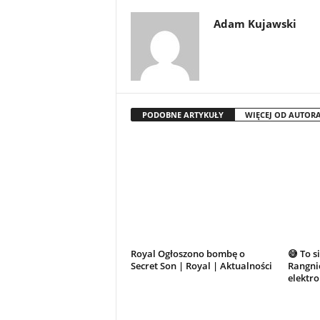
Adam Kujawski
PODOBNE ARTYKUŁY
WIĘCEJ OD AUTOR
Royal Ogłoszono bombę o
😅 To s
Secret Son | Royal | Aktualności
Rangnic
elektr