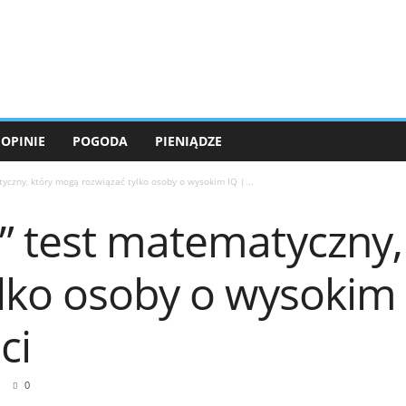
OPINIE
POGODA
PIENIĄDZE
czny, który mogą rozwiązać tylko osoby o wysokim IQ |...
” test matematyczny,
ylko osoby o wysokim
ci
0