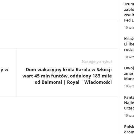
Trum
zabl
zwol
Fed L
10 wrz
Książ
Lilib
rodzi
10 wrz
Następny artykuł
Dwoje
ny w
Dom wakacyjny króla Karola w Szkocji
zmarł
wart 45 mln funtów, oddalony 183 mile
Manch
od Balmoral | Royal | Wiadomości
10 wrz
Fanta
Najle
urzą
10 wrz
Polsk
drony