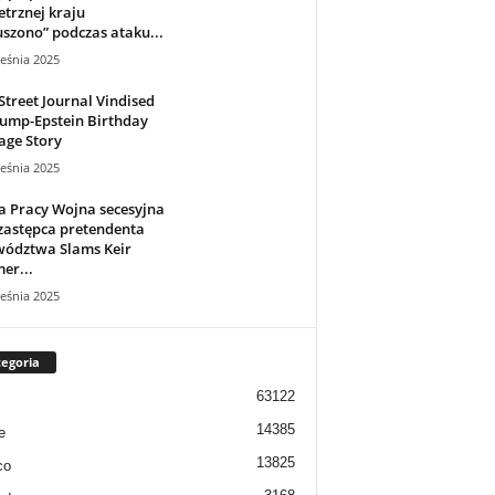
trznej kraju
szono” podczas ataku...
eśnia 2025
Street Journal Vindised
ump-Epstein Birthday
age Story
eśnia 2025
a Pracy Wojna secesyjna
zastępca pretendenta
wództwa Slams Keir
er...
eśnia 2025
egoria
63122
14385
e
13825
co