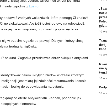
one z liczbą 383. Jednak wśród nich ukryta jest inna
ół minuty, zgodnie z
Lustro
.
„Bez
narus
przes
iemy podawać żadnych wskazówek, które pomogą Ci znaleźć
Polsc
 go zlokalizować. Ale jeśli jesteś gotowy na odpowiedź,
gdy..
szcze jej nie rozwiązałeś, odpowiedź pojawi się teraz.
10 wrz
Trage
się w trzecim rzędzie od prawej. Dla tych, którzy chcą
dwójk
olejna trudna łamigłówka.
kanal
10 wrz
17 sekund. Zagadka przedstawia obraz sklepu z antykami
6 Gwa
niele
tym, 
zidentyfikować osiem ukrytych błędów w czasie krótszym
10 wrz
 inteligencji, jest miarą jej zdolności rozumowania i ocenia,
rmacje i logikę do odpowiadania na pytania.
Podpi
10 wrz
zeglądające ofertę antykwariatu. Jednak, podobnie jak
i niespójnych elementów.