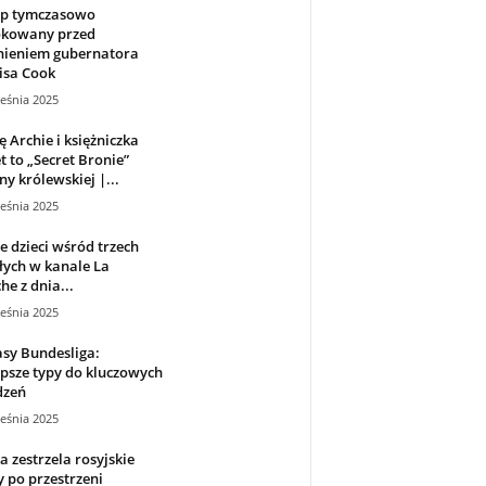
p tymczasowo
okowany przed
nieniem gubernatora
isa Cook
eśnia 2025
ę Archie i księżniczka
et to „Secret Bronie”
ny królewskiej |...
eśnia 2025
 dzieci wśród trzech
ych w kanale La
e z dnia...
eśnia 2025
sy Bundesliga:
psze typy do kluczowych
dzeń
eśnia 2025
a zestrzela rosyjskie
 po przestrzeni