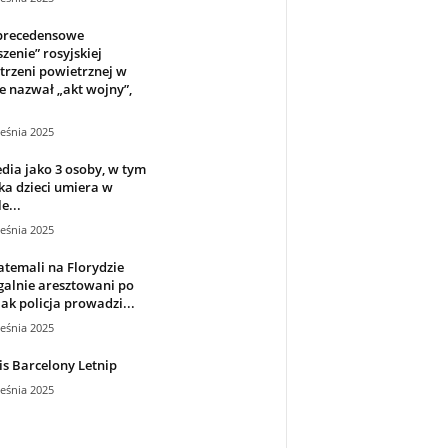
precedensowe
zenie” rosyjskiej
trzeni powietrznej w
e nazwał „akt wojny”,
.
eśnia 2025
dia jako 3 osoby, w tym
a dzieci umiera w
e...
eśnia 2025
temali na Florydzie
galnie aresztowani po
jak policja prowadzi...
eśnia 2025
s Barcelony Letnip
eśnia 2025