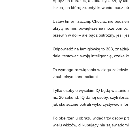
Spójrz na obrazek, a zobaczysz rzędy ułoż
liczba, na której zidentyfikowanie masz p
Ustaw timer i zacznij. Chociaż nie będz
ukryty numer, powiększenie może pomóc Ci
przewiń w dół – ale bądź ostrożny, jeśli je
Odpowiedź na łamigłówkę to 363, znajduje 
dalej testować swoją inteligencję, czeka k
Ta wymaga rozwiązania w ciągu zaledwie 
z subtelnymi anomaliami.
Tylko osoby o wysokim IQ będą w stanie 
niż 20 sekund. IQ danej osoby, czyli iloraz
jak skutecznie potrafi wykorzystywać info
Po obejrzeniu obrazu widać trzy osoby pr
wielu widzów, ci kupujący nie są świadom