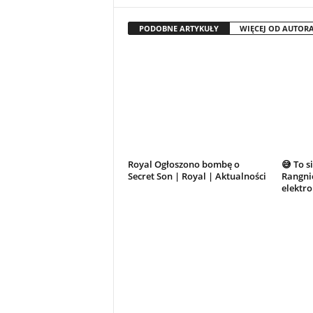
PODOBNE ARTYKUŁY
WIĘCEJ OD AUTOR
Royal Ogłoszono bombę o
😅 To s
Secret Son | Royal | Aktualności
Rangnic
elektr