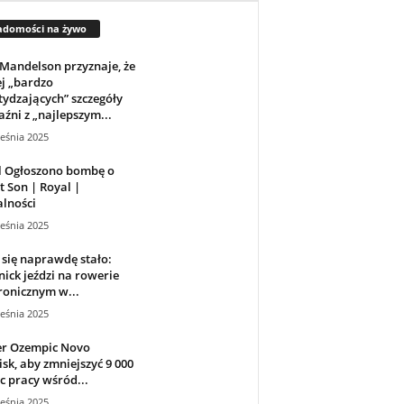
adomości na żywo
Mandelson przyznaje, że
j „bardzo
ydzających” szczegóły
aźni z „najlepszym...
eśnia 2025
l Ogłoszono bombę o
t Son | Royal |
lności
eśnia 2025
 się naprawdę stało:
ick jeździ na rowerie
ronicznym w...
eśnia 2025
r Ozempic Novo
sk, aby zmniejszyć 9 000
c pracy wśród...
eśnia 2025