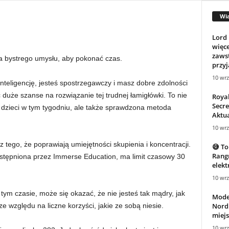
Wi
Lord 
więce
zawst
a bystrego umysłu, aby pokonać czas.
przyj
10 wrz
nteligencję, jesteś spostrzegawczy i masz dobre zdolności
duże szanse na rozwiązanie tej trudnej łamigłówki. To nie
Roya
Secre
i dzieci w tym tygodniu, ale także sprawdzona metoda
Aktua
10 wrz
 tego, że poprawiają umiejętności skupienia i koncentracji.
😅 To
Rangn
ostępniona przez Immerse Education, ma limit czasowy 30
elekt
10 wrz
 tym czasie, może się okazać, że nie jesteś tak mądry, jak
Mode
Nordi
 względu na liczne korzyści, jakie ze sobą niesie.
miejs
10 wrz