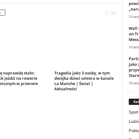
powie
„naru
A
10 wrz
Wall 
on Tr
Mess
10 wrz
Parti
jako 
przy
ię naprawdę stało:
Tragedia jako 3 osoby, w tym
Starm
k jeździ na rowerie
dwójka dzieci umiera w kanale
10 wrz
onicznym w przerwie
La Manche | Świat |
Aktualności
Kat
Sport
Ludzi
Politi