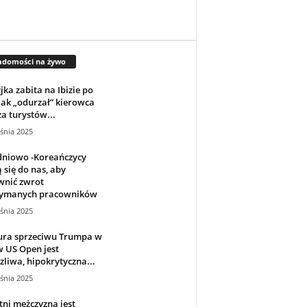
adomości na żywo
jka zabita na Ibizie po
jak „odurzał” kierowca
a turystów...
śnia 2025
dniowo -Koreańczycy
 się do nas, aby
wnić zwrot
zymanych pracowników
śnia 2025
ura sprzeciwu Trumpa w
 US Open jest
zliwa, hipokrytyczna...
śnia 2025
etni mężczyzna jest