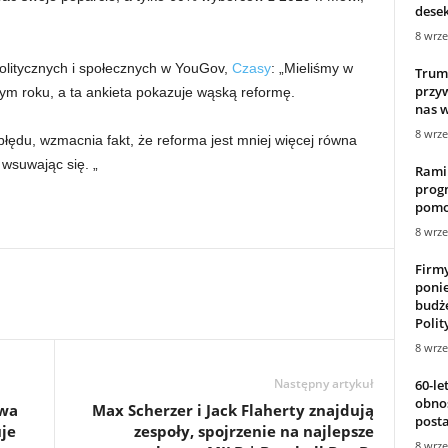
desek 
8 wrze
olitycznych i społecznych w YouGov,
Czasy
: „Mieliśmy w
Trum
przy
tym roku, a ta ankieta pokazuje wąską reformę.
nas w
8 wrze
łędu, wzmacnia fakt, że reforma jest mniej więcej równa
suwając się. „
Rami
prog
pomo
8 wrze
Firmy
poni
budże
Polit
8 wrze
Następny artykuł
60-le
obnos
zwa
Max Scherzer i Jack Flaherty znajdują
posta
je
zespoły, spojrzenie na najlepsze
8 wrze