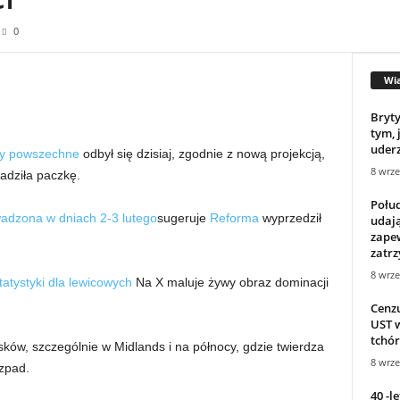
0
Wi
Bryty
tym, 
uderz
y powszechne
odbył się dzisiaj, zgodnie z nową projekcją,
8 wrze
adziła paczkę.
Połu
adzona w dniach 2-3 lutego
sugeruje
Reforma
wyprzedził
udają
zape
zatr
8 wrze
tatystyki dla lewicowych
Na X maluje żywy obraz dominacji
Cenz
UST w
tchór
ków, szczególnie w Midlands i na północy, gdzie twierdza
8 wrze
zpad.
40 -l