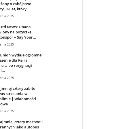
rżony o zabójstwo
y, 39 lat, który...
śnia 2025
Utd News: Onana
wiony na pożyczkę
onspor – Say Your...
śnia 2025
 Union wydaje ogromne
eżenie dla Keira
era po rezygnacji
i...
śnia 2025
jmniej cztery zabite
as strzelania w
olimie | Wiadomości
towe
śnia 2025
ajmniej cztery martwe” i
 rannych jako autobus