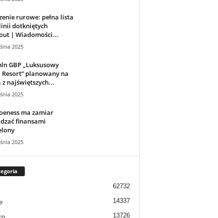
enie rurowe: pełna lista
 linii dotkniętych
ut | Wiadomości...
śnia 2025
mln GBP „Luksusowy
 Resort” planowany na
 z najświętszych...
śnia 2025
Hoeness ma zamiar
dzać finansami
elony
śnia 2025
egoria
62732
14337
e
13726
co