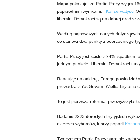
Mapa pokazuje, że Partia Pracy wygra 1
poprzednimi wynikami. .
Konserwatyści
Oc
liberalni Demokraci są na dobrej drodze z
Według najnowszych danych dotyczących
co stanowi dwa punkty z poprzedniego ty
Partia Pracy jest ściśle z 24%, spadkiem 
jednym punkcie. Liberalni Demokraci utrz
Reagując na ankietę, Farage powiedział 
prowadzą z YouGovem. Wielka Brytania c
To jest pierwsza reforma, przewyższyła k
Badanie 2223 dorosłych brytyjskich wykaz
czterech wyborców, którzy poparli
Konser
Tymczasem Partia Pracy stara się zachow