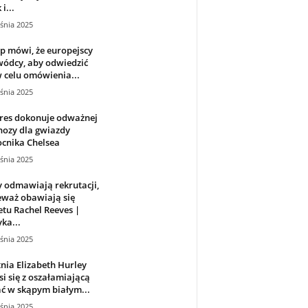
i...
śnia 2025
p mówi, że europejscy
wódcy, aby odwiedzić
 celu omówienia...
śnia 2025
res dokonuje odważnej
nozy dla gwiazdy
cnika Chelsea
śnia 2025
 odmawiają rekrutacji,
eważ obawiają się
tu Rachel Reeves |
yka...
śnia 2025
tnia Elizabeth Hurley
i się z oszałamiającą
ć w skąpym białym...
śnia 2025