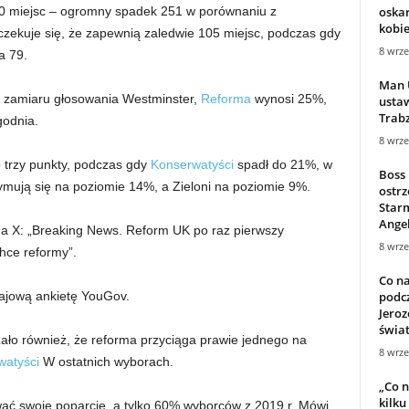
oska
60 miejsc – ogromny spadek 251 w porównaniu z
kobiet
zekuje się, że zapewnią zaledwie 105 miejsc, podczas gdy
8 wrze
a 79.
Man 
 zamiaru głosowania Westminster,
Reforma
wynosi 25%,
usta
Trabz
godnia.
8 wrze
o trzy punkty, podczas gdy
Konserwatyści
spadł do 21%, w
Boss
ymują się na poziomie 14%, a Zieloni na poziomie 9%.
ostrz
Starm
Angel
na X: „Breaking News. Reform UK po raz pierwszy
8 wrze
hce reformy”.
Co na
podcz
rajową ankietę YouGov.
Jeroz
świa
ało również, że reforma przyciąga prawie jednego na
8 wrze
watyści
W ostatnich wyborach.
„Co n
kilku
ać swoje poparcie, a tylko 60% wyborców z 2019 r. Mówi,