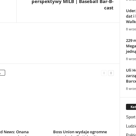
perspektywy MILB | Baseball Bar-B-
cast
Uderz
dat i
Walko
8 wrze
229 
Mega
jedną
8 wrze
Uli 
A
zarzą
Barc
8 wrze
Kat
Sport
Ludzi
d News: Onana
Boss Union wydaje ogromne
Politi