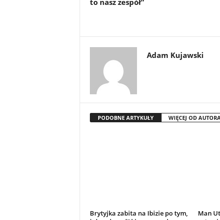
to nasz zespół”
Adam Kujawski
PODOBNE ARTYKUŁY
WIĘCEJ OD AUTOR
Brytyjka zabita na Ibizie po tym,
Man Ut