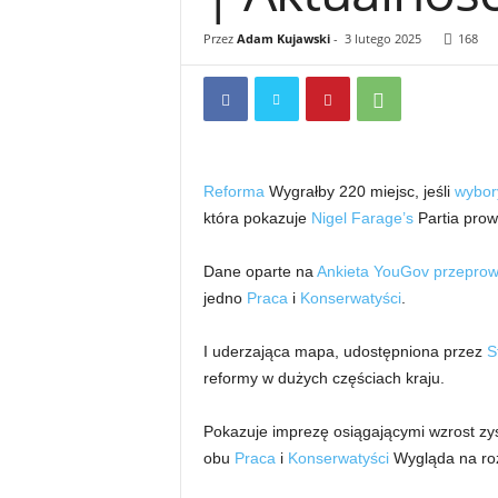
Przez
Adam Kujawski
-
3 lutego 2025
168
Reforma
Wygrałby 220 miejsc, jeśli
wybor
która pokazuje
Nigel Farage’s
Partia prow
Dane oparte na
Ankieta YouGov przeprow
jedno
Praca
i
Konserwatyści
.
I uderzająca mapa, udostępniona przez
S
reformy w dużych częściach kraju.
Pokazuje imprezę osiągającymi wzrost zys
obu
Praca
i
Konserwatyści
Wygląda na ro