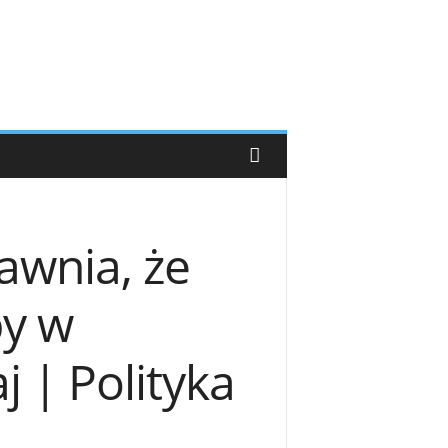
nia, że ​​
y w
 | Polityka