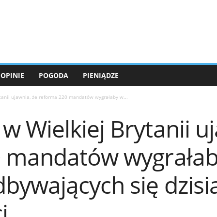
OPINIE
POGODA
PIENIĄDZE
nii ujawnia, że ​​reforma 220 mandatów wygrałaby w...
Wielkiej Brytanii ujaw
0 mandatów wygrałab
ywających się dzisiaj
i