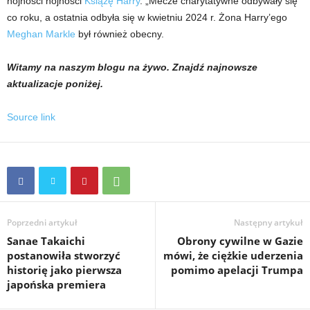
hojności hojności
Książę Harry
. „Mecze charytatywne odbywały się
co roku, a ostatnia odbyła się w kwietniu 2024 r. Żona Harry’ego
Meghan Markle
był również obecny.
Witamy na naszym blogu na żywo. Znajdź najnowsze
aktualizacje poniżej.
Source link
Poprzedni artykuł
Następny artykuł
Sanae Takaichi
Obrony cywilne w Gazie
postanowiła stworzyć
mówi, że ciężkie uderzenia
historię jako pierwsza
pomimo apelacji Trumpa
japońska premiera