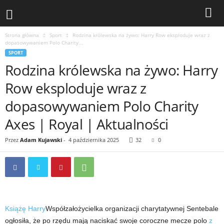
Strona główna
Sport
Rodzina królewska na żywo: Harry Row eksploduje wraz z
dopasowywaniem Polo Charity...
SPORT
Rodzina królewska na żywo: Harry
Row eksploduje wraz z
dopasowywaniem Polo Charity
Axes | Royal | Aktualności
Przez
Adam Kujawski
-
4 października 2025
32
0
Książę Harry
Współzałożycielka organizacji charytatywnej Sentebale
ogłosiła, że ​​po rzędu mają naciskać swoje coroczne mecze polo
z