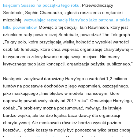
księciem Sussex na początku tego roku
. Przewodniczący
Sentebale, Sophie Chandauka, zgłosiła roszczenia o nękanie i
mizoginię,
wyzwalając rezygnację Harry’ego jako patrona, a także
kilku powierników
. Mówiąc o tej decyzji, Iain Rawlinson, który jest
członkiem rady powierniczej Sentebale, powiedział The Telegraph:
„Te gry polo, które przyciągają wielką hojność z wysokiej wartości
osób lub funduszy, które chcą wspierać organizację charytatywną –
te wydarzenia zdecydowanie mają swoje miejsce. Nie mamy
krytycznego tego jako koncepcji. organizacja pożytku publicznego.”
Następnie zacytował darowiznę Harry’ego o wartości 1,2 miliona
funtów na podstawie dochodów z jego wspomnień, oszczędnego,
jako maskującego „linie błędów w modelu finansowym, które
naprawdę powodowały straty od 2017 roku”. Omawiając Harry’ego,
dodał: „Te problemy można podsumować, mówiąc, że istnieje
bardzo wąska, ale bardzo lojalna baza dawcy dla organizacji
charytatywnej. Ale maskowało również bardzo wysoki poziom
kosztów… gdzie koszty te mogły być ponoszone tylko przez cnotę