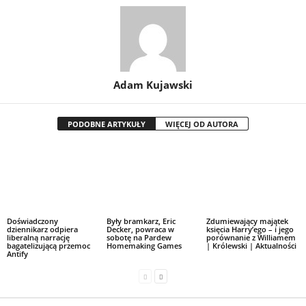
Adam Kujawski
PODOBNE ARTYKUŁY
WIĘCEJ OD AUTORA
Doświadczony
Były bramkarz, Eric
Zdumiewający majątek
dziennikarz odpiera
Decker, powraca w
księcia Harry’ego – i jego
liberalną narrację
sobotę na Pardew
porównanie z Williamem
bagatelizującą przemoc
Homemaking Games
| Królewski | Aktualności
Antify