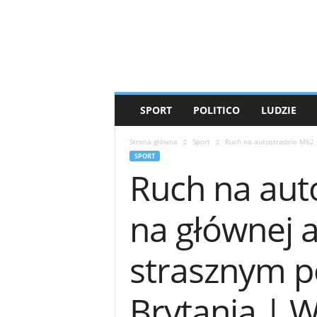
T
i
g
e
r
'
s
SPORT
POLITICO
LUDZIE
M
e
Strona główna
Sport
Ruch na autostradzie M62 
d
SPORT
i
Ruch na aut
a
na głównej a
strasznym p
Brytania | 