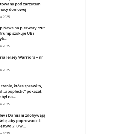
ztowany pod zarzutem
mocy domowej
ca 2025
p News na pierwszy rzut
Trump szokuje UE i
k...
ca 2025
ria Jersey Warriors – nr
ca 2025
zenie, które sprawiło,
ól „apoplectic” pokazał,
 był na...
ca 2025
lev i Damiani zdobywają
śnie, aby poprowadzić
ęstwo 2: 0 w...
ca 2025