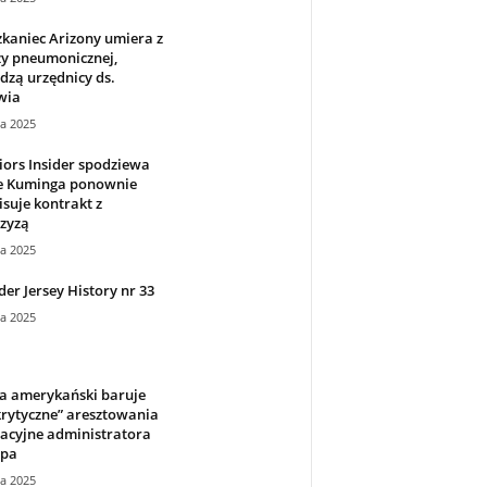
kaniec Arizony umiera z
zy pneumonicznej,
dzą urzędnicy ds.
wia
ca 2025
ors Insider spodziewa
że Kuminga ponownie
suje kontrakt z
zyzą
ca 2025
er Jersey History nr 33
ca 2025
a amerykański baruje
rytyczne” aresztowania
acyjne administratora
pa
ca 2025