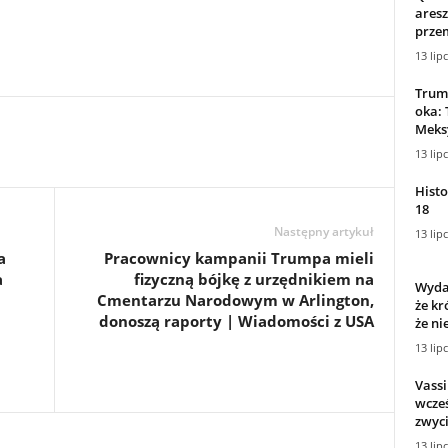
ares
prze
13 lip
Trum
oka: 
Meksy
13 lip
Histo
18
Następny artykuł
13 lip
a
Pracownicy kampanii Trumpa mieli
a
fizyczną bójkę z urzędnikiem na
Wydar
Cmentarzu Narodowym w Arlington,
że kr
donoszą raporty | Wiadomości z USA
że nie
13 lip
Vassi
wcze
zwyci
13 lip