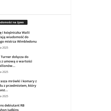
adomości na żywo
ę i księżniczka Walii
łają wiadomość do
go mistrza Wimbledonu
ca 2025
 Turner dołącza do
s z umową o wartości
ilionów...
ca 2025
rasza mrówki i komary z
u z przedmiotem, który
asz...
ca 2025
ns debiutant RB
shon Judkins