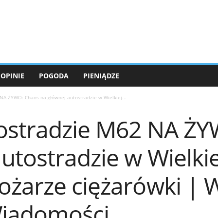
OPINIE
POGODA
PIENIĄDZE
NA ŻYWO: Chaos na głównej autostradzie w Wielkiej...
ostradzie M62 NA Ż
utostradzie w Wielkie
ożarze ciężarówki | 
Wiadomości