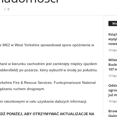
0
Wi
Książ
wysy
nowe
ie M62 w West Yorkshire spowodował spore opóźnienia w
13 lip
Miles
ytanii w kierunku zachodnim jest zamknięty między zjazdem
Buck
107 m
ddersfield) po pożarze, który wybuchł w środę po południu.
13 lip
rkshire Fire & Rescue Services. Funkcjonariusze National
Odst
rządzaniu ruchem drogowym.
ogrod
już m
13 lip
mi ratunkowymi w celu uzyskania dalszych informacji.
Brow
DŹ PONIŻEJ, ABY OTRZYMYWAĆ AKTUALIZACJE NA
Quin