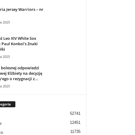
ria Jersey Warriors – nr
ca 2025
ż Leo XIV White Sox
 Paul Konkoi’s Znaki
lki
ca 2025
 bolesnej odpowiedzi
wej Elżbiety na decyzję
’ego o rezygnacji z...
ca 2025
egoria
52741
12451
e
11735
co