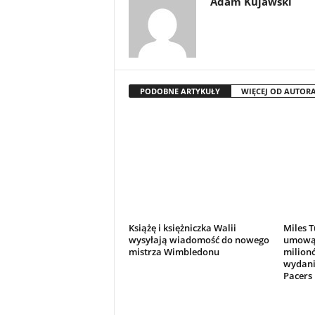
Adam Kujawski
PODOBNE ARTYKUŁY
WIĘCEJ OD AUTOR
Książę i księżniczka Walii
Miles T
wysyłają wiadomość do nowego
umową 
mistrza Wimbledonu
milion
wydani
Pacers