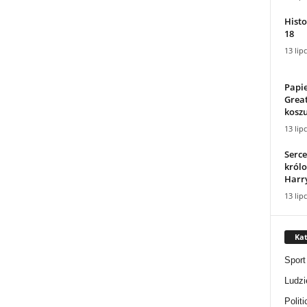
Histo
18
13 lip
Papie
Great
koszu
13 lip
Serce
królo
Harry
13 lip
Kat
Sport
Ludzi
Politi