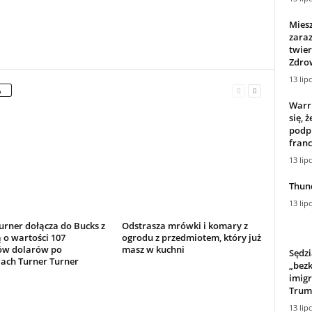
Miesz
zara
twier
Zdro
13 lip
A
Warri
się, 
podpi
franc
13 lip
Thund
13 lip
urner dołącza do Bucks z
Odstrasza mrówki i komary z
o wartości 107
ogrodu z przedmiotem, który już
ów dolarów po
masz w kuchni
Sędzi
ach Turner Turner
„bezk
imigr
Trum
13 lip