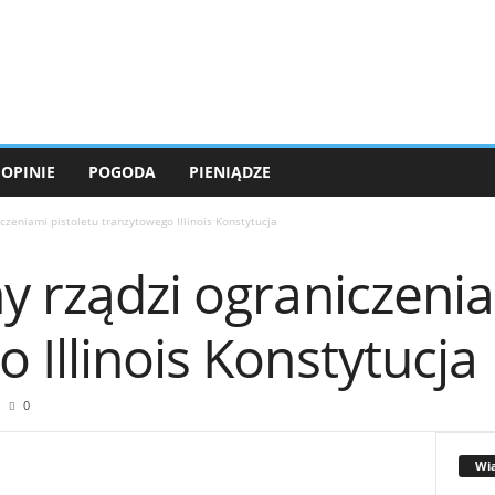
OPINIE
POGODA
PIENIĄDZE
czeniami pistoletu tranzytowego Illinois Konstytucja
y rządzi ograniczenia
 Illinois Konstytucja
0
Wi