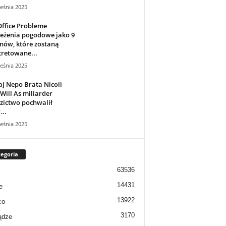
eśnia 2025
ffice Probleme
zeżenia pogodowe jako 9
nów, które zostaną
retowane...
eśnia 2025
j Nepo Brata Nicoli
 Will As miliarder
zictwo pochwalił
...
eśnia 2025
egoria
63536
14431
e
13922
co
3170
ądze