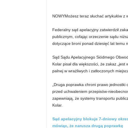
NOWY
Możesz teraz słuchać artykułów z
Federalny sąd apelacyjny zatwierdził zakaz
publicznym, cofając orzeczenie sądu niższ
dotyczące broni ponad dziesięć lat temu 
Sąd Sądu Apelacyjnego Siódmego Obwodu 
Kolar pisał dla większości, że zakaz „jest
palnej w wrażliwych i zatłoczonych miejsc
„Druga poprawka chroni prawo jednostki d
przed uchwaleniem przepisów-nieobecności
zapewniają, że systemy transportu public
Kolar.
Sąd apelacyjny blokuje 7-dniowy okr
mówiąc, że narusza drugą poprawkę