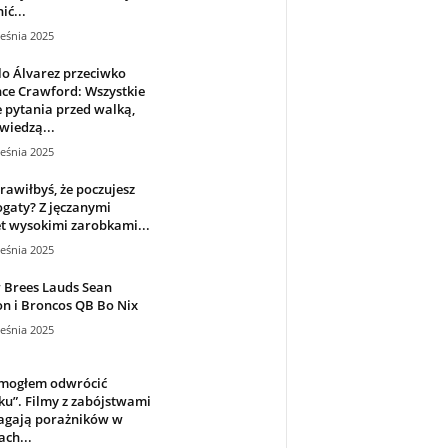
ić...
eśnia 2025
o Álvarez przeciwko
ce Crawford: Wszystkie
 pytania przed walką,
wiedzą...
eśnia 2025
rawiłbyś, że poczujesz
ogaty? Z jęczanymi
t wysokimi zarobkami...
eśnia 2025
 Brees Lauds Sean
n i Broncos QB Bo Nix
eśnia 2025
 mogłem odwrócić
u”. Filmy z zabójstwami
gają porażników w
ch...