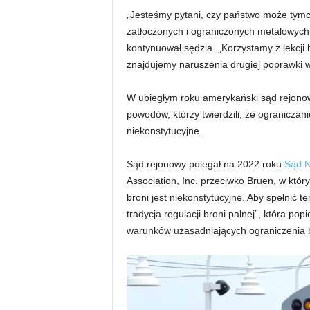
„Jesteśmy pytani, czy państwo może tymc
zatłoczonych i ograniczonych metalowych r
kontynuował sędzia. „Korzystamy z lekcji 
znajdujemy naruszenia drugiej poprawki w 
W ubiegłym roku amerykański sąd rejonowy 
powodów, którzy twierdzili, że ograniczan
niekonstytucyjne.
Sąd rejonowy polegał na 2022 roku
Sąd N
Association, Inc. przeciwko Bruen, w któ
broni jest niekonstytucyjne. Aby spełnić t
tradycja regulacji broni palnej”, która pop
warunków uzasadniających ograniczenia b