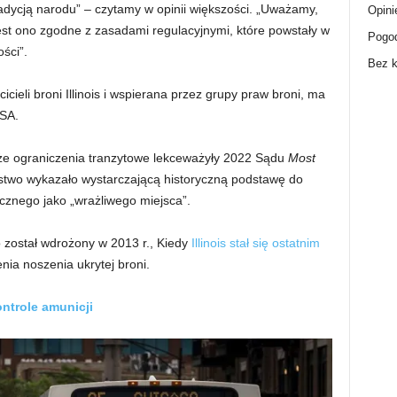
radycją narodu” – czytamy w opinii większości. „Uważamy,
Opini
jest ono zgodne z zasadami regulacyjnymi, które powstały w
Pogo
ości”.
Bez k
ieli broni Illinois i wspierana przez grupy praw broni, ma
SA.
 ograniczenia tranzytowe lekceważyły ​​2022 Sądu
Most
ństwo wykazało wystarczającą historyczną podstawę do
icznego jako „wrażliwego miejsca”.
o został wdrożony w 2013 r., Kiedy
Illinois stał się ostatnim
nia noszenia ukrytej broni.
ntrole amunicji