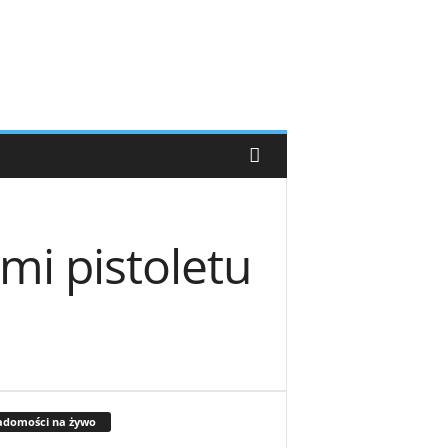
mi pistoletu
adomości na żywo