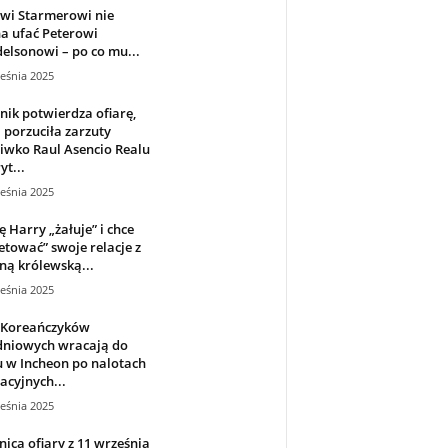
wi Starmerowi nie
a ufać Peterowi
lsonowi – po co mu...
eśnia 2025
ik potwierdza ofiarę,
 porzuciła zarzuty
iwko Raul Asencio Realu
t...
eśnia 2025
ę Harry „żałuje” i chce
etować” swoje relacje z
ną królewską...
eśnia 2025
i Koreańczyków
dniowych wracają do
 w Incheon po nalotach
acyjnych...
eśnia 2025
ica ofiary z 11 września