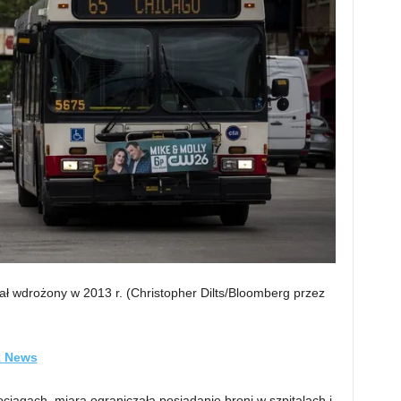
tał wdrożony w 2013 r.
(Christopher Dilts/Bloomberg przez
ox News
ciągach, miara ograniczała posiadanie broni w szpitalach i