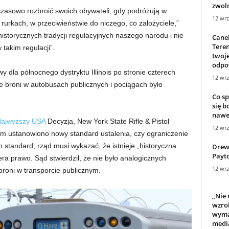
zwoln
zasowo rozbroić swoich obywateli, gdy podróżują w
12 wrz
urkach, w przeciwieństwie do niczego, co założyciele,”
historycznych tradycji regulacyjnych naszego narodu i nie
Canel
Teren
takim regulacji”.
twoje
odpo
dla północnego dystryktu Illinois po stronie czterech
12 wrz
ie broni w autobusach publicznych i pociągach było
Co sp
się b
nawe
ajwyższy USA
Decyzja, New York State Rifle & Pistol
12 wrz
rym ustanowiono nowy standard ustalenia, czy ograniczenie
en standard, rząd musi wykazać, że istnieje „historyczna
Drew
Payto
iera prawo. Sąd stwierdził, że nie było analogicznych
12 wrz
roni w transporcie publicznym.
„Nie
wzrok
wyma
media