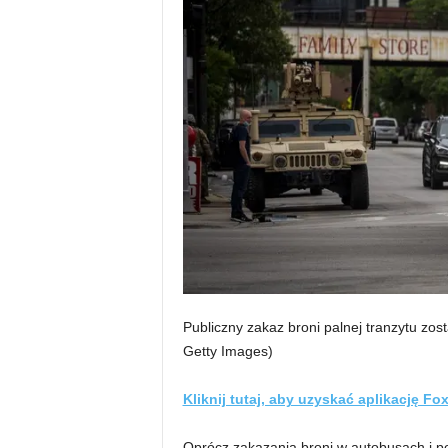
Publiczny zakaz broni palnej tranzytu zos
Getty Images)
Kliknij tutaj, aby uzyskać aplikację F
Oprócz zakazania broni w autobusach i po