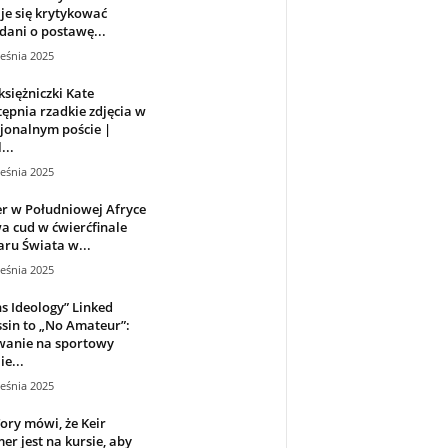
e się krytykować
ani o postawę...
eśnia 2025
księżniczki Kate
ępnia rzadkie zdjęcia w
jonalnym poście |
...
eśnia 2025
r w Południowej Afryce
 cud w ćwierćfinale
ru Świata w...
eśnia 2025
s Ideology” Linked
sin to „No Amateur”:
wanie na sportowy
ie...
eśnia 2025
ory mówi, że Keir
er jest na kursie, aby