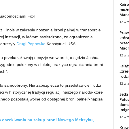
Keiro
możn
Mande
 wiadomościami Fox!
12 wrz
 Illinois w zakresie noszenia broni palnej w transporcie
Prawn
ej instancji, w którym stwierdzono, że ograniczenia
która
przec
naruszyły
Drugi
Poprawka
Konstytucji USA.
Madry
12 wrz
przekazał swoją decyzję we wtorek, a sędzia Joshua
 wygodnie położony w stuletej praktyce ograniczania broni
Książ
„zres
ach”.
rodzi
12 wrz
o samoobrony. Nie zabezpiecza to przedstawicieli ludzi
 w historycznej tradycji regulacji naszego narodu-które
Setk
Połu
znego pozostają wolne od dostępnej broni palnej”-napisał
domu
imigr
12 wrz
es oczekiwania na zakup broni Nowego Meksyku,
Krewn