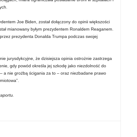
ych.
ydentem Joe Biden, został dołączony do opinii większości
 został mianowany byłym prezydentem Ronaldem Reaganem.
y przez prezydenta Donalda Trumpa podczas swojej
.
ie jurysdykcyjne, że dzisiejsza opinia ostrożnie zastrzega
enie, gdy powód określa jej szkodę jako niezdolność do
– a nie groźbą ścigania za to – oraz niezbadane prawo
dmiotowa”.
raportu.