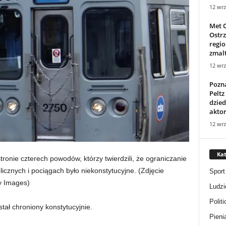
12 wrz
Met O
Ostr
regio
zmalt
12 wrz
Pozna
Peltz
dzied
aktor
12 wrz
Kat
tronie czterech powodów, którzy twierdzili, że ograniczanie
icznych i pociągach było niekonstytucyjne.
(Zdjęcie
Sport
y Images)
Ludzi
Politi
stał chroniony konstytucyjnie.
Pieni