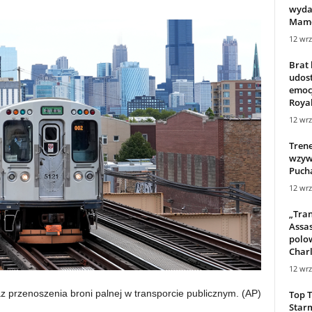
wydaj
Mamd
12 wrz
Brat 
udost
emoc
Royal
12 wrz
Trene
wzywa
Pucha
12 wrz
„Tran
Assas
polo
Charl
12 wrz
z przenoszenia broni palnej w transporcie publicznym.
(AP)
Top T
Starm