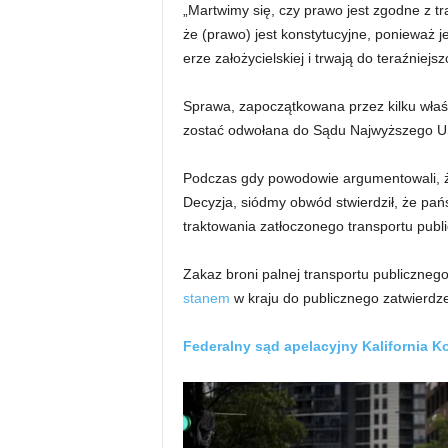
„Martwimy się, czy prawo jest zgodne z t
że (prawo) jest konstytucyjne, ponieważ 
erze założycielskiej i trwają do teraźniejsz
Sprawa, zapoczątkowana przez kilku właścic
zostać odwołana do Sądu Najwyższego U
Podczas gdy powodowie argumentowali, że
Decyzja, siódmy obwód stwierdził, że pa
traktowania zatłoczonego transportu publ
Zakaz broni palnej transportu publiczneg
stanem
w kraju do publicznego zatwierdze
Federalny sąd apelacyjny Kalifornia Ko