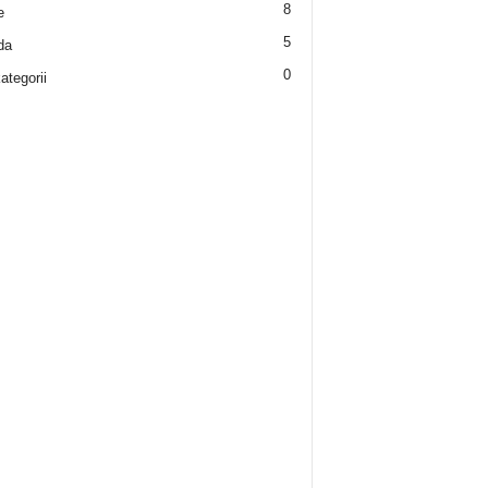
8
e
5
da
0
ategorii