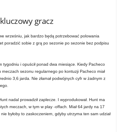
 kluczowy gracz
we wrześniu, jak bardzo będą potrzebować polowania
et poradzić sobie z grą po sezonie po sezonie bez podpisu
m tygodniu i opuścił ponad dwa miesiące. Kiedy Pacheco
ięciu meczach sezonu regularnego po kontuzji Pacheco miał
ednio 3,6 jarda. Nie złamał podwójnych cyfr w żadnym z
ego.
 Hunt nadal prowadził zaplecze. I wyprodukował. Hunt ma
tych meczach, w tym w play -offach. Miał 64 jardy na 17
nie byłoby to zaskoczeniem, gdyby utrzyma ten sam udział