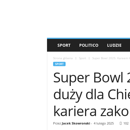
T
i
g
e
r
'
s
SPORT
POLITICO
LUDZIE
M
e
Strona główna
Sport
Super Bowl 2025: Kareem Hu
d
SPORT
i
Super Bowl 
a
duży dla Chi
kariera zako
Przez
Jacek Skowronski
-
4 lutego 2025
102