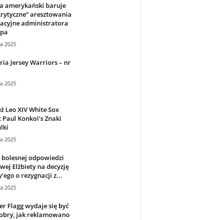
a amerykański baruje
rytyczne” aresztowania
acyjne administratora
pa
ca 2025
ria Jersey Warriors – nr
ca 2025
ż Leo XIV White Sox
 Paul Konkoi’s Znaki
lki
ca 2025
 bolesnej odpowiedzi
wej Elżbiety na decyzję
’ego o rezygnacji z...
ca 2025
r Flagg wydaje się być
dobry, jak reklamowano