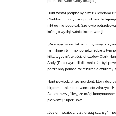
pośrednictwem Getty Images)
Hunt został podpisany przez Cleveland B
Chubbem, nigdy nie opublikował kolejneg
nikt go nie podpisał. Szefowie potrzebowa
którego wyciąli wśród kontrowersji.
„Wracając sześć lat temu, byliśmy oczywiś
tym filmie i tym, jak poradził sobie z tym 
kilka tygodni”, właściciel szefów Clark Hu
Andy (Reid) wyrazili dla mnie, że byli pew
potrzebną pomoc. W rezultacie czuliśmy 
Hunt powiedział, że incydent, który dopro
błędem i „tak nie powinno się zdarzyć”. Hu
Ale jest szczęśliwy, że mógł kontynuować 
pierwszej Super Bowl.
„Jestem wdzięczny za drugą szansę” – po