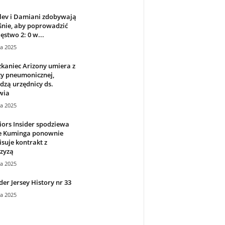
lev i Damiani zdobywają
śnie, aby poprowadzić
ęstwo 2: 0 w...
ca 2025
kaniec Arizony umiera z
zy pneumonicznej,
dzą urzędnicy ds.
wia
ca 2025
ors Insider spodziewa
że Kuminga ponownie
suje kontrakt z
zyzą
ca 2025
er Jersey History nr 33
ca 2025