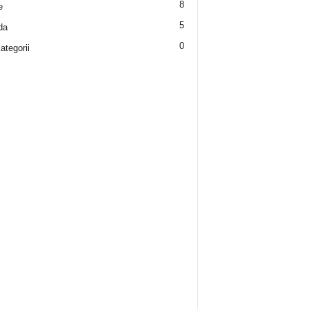
8
e
5
da
0
ategorii