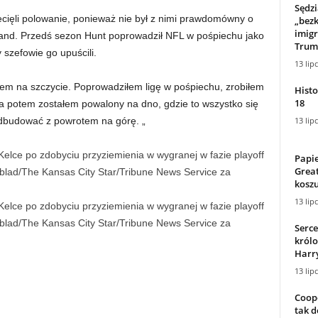
Sędzi
ecięli polowanie, ponieważ nie był z nimi prawdomówny o
„bezk
imigr
land. Przedś sezon Hunt poprowadził NFL w pośpiechu jako
Trum
 szefowie go upuścili.
13 lip
yłem na szczycie. Poprowadziłem ligę w pośpiechu, zrobiłem
Histo
18
 a potem zostałem powalony na dno, gdzie to wszystko się
13 lip
odbudować z powrotem na górę. „
Papie
Great
koszu
13 lip
Serce
królo
Harry
13 lip
Coope
tak 