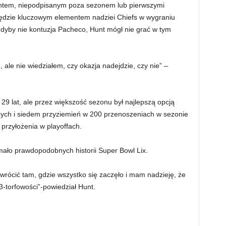
entem, niepodpisanym poza sezonem lub pierwszymi
ędzie kluczowym elementem nadziei Chiefs w wygraniu
Gdyby nie kontuzja Pacheco, Hunt mógł nie grać w tym
 ale nie wiedziałem, czy okazja nadejdzie, czy nie” –
9 lat, ale przez większość sezonu był najlepszą opcją
cych i siedem przyziemień w 200 przenoszeniach w sezonie
przyłożenia w playoffach.
 mało prawdopodobnych historii Super Bowl Lix.
rócić tam, gdzie wszystko się zaczęło i mam nadzieję, że
3-torfowości”-powiedział Hunt.