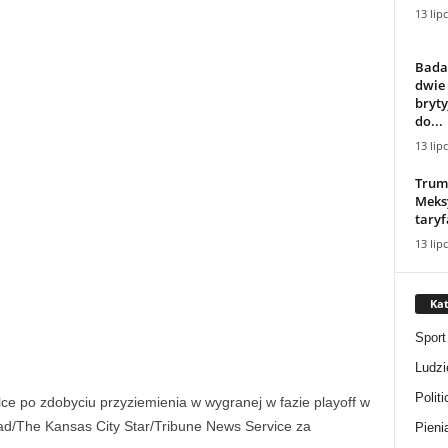
13 lip
Bada
dwie
bryty
do...
13 lip
Trump
Meksy
taryf
13 lip
Kat
Sport
Ludzi
Politi
ce po zdobyciu przyziemienia w wygranej w fazie playoff w
ad/The Kansas City Star/Tribune News Service za
Pieni