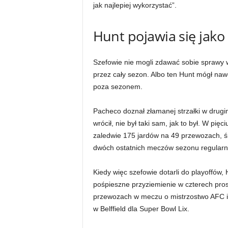
jak najlepiej wykorzystać”.
Hunt pojawia się jako
Szefowie nie mogli zdawać sobie sprawy 
przez cały sezon. Albo ten Hunt mógł naw
poza sezonem.
Pacheco doznał złamanej strzałki w drugi
wrócił, nie był taki sam, jak to był. W p
zaledwie 175 jardów na 49 przewozach, śr
dwóch ostatnich meczów sezonu regularn
Kiedy więc szefowie dotarli do playoffów,
pośpieszne przyziemienie w czterech pros
przewozach w meczu o mistrzostwo AFC i 
w Belffield dla Super Bowl Lix.