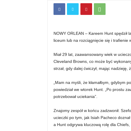
NOWY ORLEAN – Kareem Hunt spędził lato 
liceum lub na rozciągnięcie się i trafien
Miał 29 lat, zaawansowany wiek w ucieczc
Cleveland Browns, co może być wykonany j
strzał, gdy dalej ćwiczył, mając nadzieję,
„Mam na myśli, że kłamałbym, gdybym powi
powiedział we wtorek Hunt. „Po prostu za
potrzebował uciekania”.
Znajomy zespół w końcu zadzwonił. Szefo
ucieczki po tym, jak Isiah Pacheco doznał
a Hunt odgrywa kluczową rolę dla Chiefs,