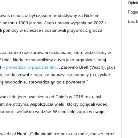
Opini
Pogo
rowns i chociaż był czasem produktywny za Nickiem
Bez k
o sezonu 1000 jardów. Jego umowa wygasła po 2023 r. I
li pomocy w ucieczce i postanowili przywrócić gracza,
cie bardzo rozczarowani działaniami, które widzieliśmy w
później, kiedy rozmawialiśmy o tym jako organizacji tutaj
nt
– powiedział w październiku
. „Zarówno Brett (Veach), jak i
ni, że dojrzewał z tego, że nauczył się pomocy (i) uzyskał
się swobodnie, sprowadzając go z powrotem.”
wadził do jego uwolnienia od Chiefs w 2018 roku, był
nt nie otrzyma współczucia wielu, którzy oglądali wideo.
karierę i wrócił do wodzów. W niedzielę zagra w swojej
wiedział Hunt. „Odkupienie oznacza dla mnie, muszę teraz