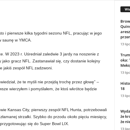
Wi
Brow
Quin
ares
i pierwsze kilka tygodni sezonu NFL, pracując w jego
prze
ie w saunę w YMCA.
13 lip
e. W 2023 r. Uśredniał zaledwie 3 jardy na noszenie z
Trum
oka: 
ako gracz NFL. Zastanawiał się, czy dostanie kolejny
Meksy
 że jakiś zespół NFL zadzwoni.
13 lip
edział, że te myśli nie przejdą trochę przez głowę” –
Histo
18
wsze wierzyłem i pomyślałem, że ktoś wkrótce będzie
13 lip
wie Kansas City, pierwszy zespół NFL Hunta, potrzebowali
Wydar
że kr
 złamanej strzałki. Szybko do przodu około pięciu miesięcy,
że nie
 przygotowując się do Super Bowl LIX.
13 lip