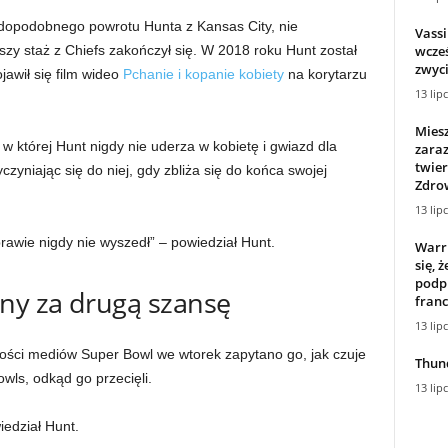
opodobnego powrotu Hunta z Kansas City, nie
Vassi
wcze
szy staż z Chiefs zakończył się. W 2018 roku Hunt został
zwyci
jawił się film wideo
Pchanie i kopanie kobiety
na korytarzu
13 lip
Miesz
 w której Hunt nigdy nie uderza w kobietę i gwiazd dla
zara
twier
czyniając się do niej, gdy zbliża się do końca swojej
Zdro
13 lip
rawie nigdy nie wyszedł” – powiedział Hunt.
Warri
się, 
podpi
ny za drugą szansę
franc
13 lip
ości mediów Super Bowl we wtorek zapytano go, jak czuje
Thund
wls, odkąd go przecięli.
13 lip
edział Hunt.