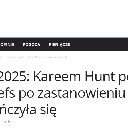
OPINIE
POGODA
PIENIĄDZE
nt pojawił się duży dla Chiefs po zastanowieniu...
2025: Kareem Hunt po
efs po zastanowieniu s
ńczyła się
0