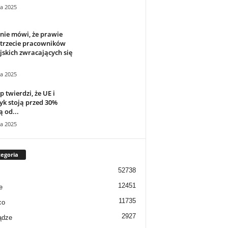
ca 2025
nie mówi, że prawie
 trzecie pracowników
jskich zwracających się
ca 2025
 twierdzi, że UE i
k stoją przed 30%
ą od...
ca 2025
egoria
52738
12451
e
11735
co
2927
ądze