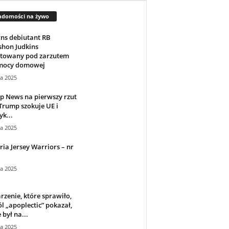
adomości na żywo
ns debiutant RB
shon Judkins
ztowany pod zarzutem
mocy domowej
ca 2025
p News na pierwszy rzut
Trump szokuje UE i
k...
ca 2025
ria Jersey Warriors – nr
ca 2025
zenie, które sprawiło,
ól „apoplectic” pokazał,
 był na...
ca 2025