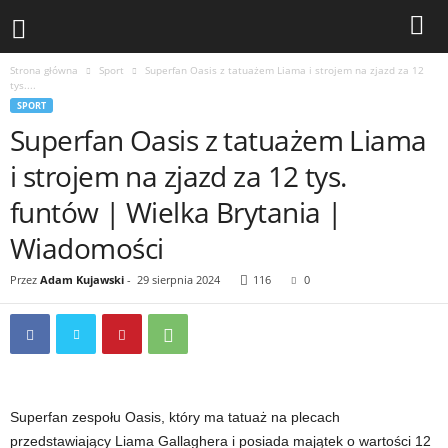
Strona główna
Sport
Superfan Oasis z tatuażem Liama ​​i strojem na zjazd za 12
tys....
SPORT
Superfan Oasis z tatuażem Liama ​​
i strojem na zjazd za 12 tys.
funtów | Wielka Brytania |
Wiadomości
Przez
Adam Kujawski
-
29 sierpnia 2024
116
0
Superfan zespołu Oasis, który ma tatuaż na plecach
przedstawiający Liama ​​Gallaghera i posiada majątek o wartości 12