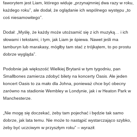
faworytem jest Liam, którego widuje „przynajmniej dwa razy w roku,
każdego roku”, ale dodał, że oglądanie ich wspólnego występu „to
coś niesamowitego”.
Dodał: „Myślę, że każdy może utożsamić się z ich muzyką… i ich
słowami i tekstami, i tym, jak Liam je śpiewa. Nawet jeśli ma
tamburyn lub marakasy, mógłby tam stać z trójkątem, to po prostu
dobrze wygląda”.
Podobnie jak większość Wielkiej Brytanii w tym tygodniu, pan
Smallbones zamierza zdobyć bilety na koncerty Oasis. Ale jeden
koncert Oasis to za mało dla Johna, ponieważ chce być obecny
zarówno na stadionie Wembley w Londynie, jak i w Heaton Park w
Manchesterze.
„Nie mogę się doczekać, żeby tam pojechać i będzie tak samo
dobrze, jak lata temu. Nie może to nastąpić wystarczająco szybko,
żeby być uczciwym w przyszłym roku” – wyraził.