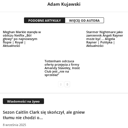
Adam Kujawski
PODOBNE ARTYKUŁY
WIĘCEJ OD AUTORA
Meghan Markle stanęła w
Starmer Nightmare jako
obliczu Netflix „Ból
zamiennik Angeli Rayner
głowy” po najnowszym
może być … Angela
flopie | Royal |
Rayner | Polityka |
Aktualności
Aktualności
Tottenham odrzuca
oferty przejęcia z firmy
Amandy Staveley, Insist
Club jest „nie na
sprzedaż”
Wiadomości na żywo
Sezon Caitlin Clark się skończył, ale gniew
tłumu nie chodzi o...
8 września 2025