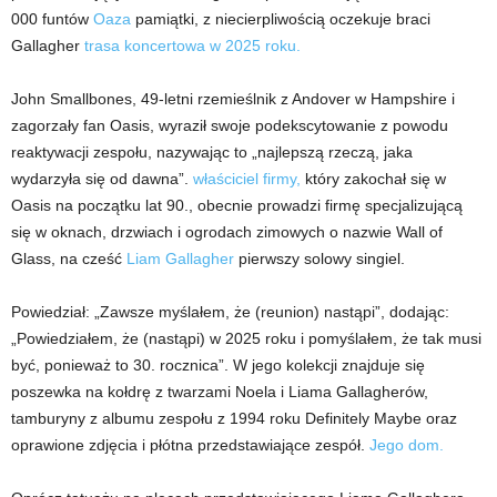
000 funtów
Oaza
pamiątki, z niecierpliwością oczekuje braci
Gallagher
trasa koncertowa w 2025 roku.
John Smallbones, 49-letni rzemieślnik z Andover w Hampshire i
zagorzały fan Oasis, wyraził swoje podekscytowanie z powodu
reaktywacji zespołu, nazywając to „najlepszą rzeczą, jaka
wydarzyła się od dawna”.
właściciel firmy,
który zakochał się w
Oasis na początku lat 90., obecnie prowadzi firmę specjalizującą
się w oknach, drzwiach i ogrodach zimowych o nazwie Wall of
Glass, na cześć
Liam Gallagher
pierwszy solowy singiel.
Powiedział: „Zawsze myślałem, że (reunion) nastąpi”, dodając:
„Powiedziałem, że (nastąpi) w 2025 roku i pomyślałem, że tak musi
być, ponieważ to 30. rocznica”. W jego kolekcji znajduje się
poszewka na kołdrę z twarzami Noela i Liama ​​Gallagherów,
tamburyny z albumu zespołu z 1994 roku Definitely Maybe oraz
oprawione zdjęcia i płótna przedstawiające zespół.
Jego dom.