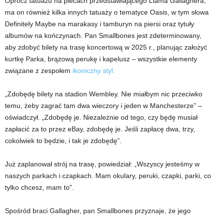
Oprócz tatuażu na plecach przedstawiającego Liama ​​Gallaghera,
ma on również kilka innych tatuaży o tematyce Oasis, w tym słowa
Definitely Maybe na marakasy i tamburyn na piersi oraz tytuły
albumów na kończynach. Pan Smallbones jest zdeterminowany,
aby zdobyć bilety na trasę koncertową w 2025 r., planując założyć
kurtkę Parka, brązową perukę i kapelusz – wszystkie elementy
związane z zespołem
ikoniczny styl.
„Zdobędę bilety na stadion Wembley. Nie miałbym nic przeciwko
temu, żeby zagrać tam dwa wieczory i jeden w Manchesterze” –
oświadczył. „Zdobędę je. Niezależnie od tego, czy będę musiał
zapłacić za to przez eBay, zdobędę je. Jeśli zapłacę dwa, trzy,
cokolwiek to będzie, i tak je zdobędę”.
Już zaplanował strój na trasę, powiedział: „Wszyscy jesteśmy w
naszych parkach i czapkach. Mam okulary, peruki, czapki, parki, co
tylko chcesz, mam to”.
Spośród braci Gallagher, pan Smallbones przyznaje, że jego