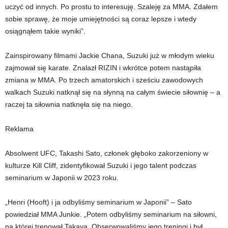
uczyć od innych. Po prostu to interesuję. Szaleję za MMA. Zdałem
sobie sprawę, że moje umiejętności są coraz lepsze i wtedy
osiągnąłem takie wyniki”.
Zainspirowany filmami Jackie Chana, Suzuki już w młodym wieku
zajmował się karate. Znalazł RIZIN i wkrótce potem nastąpiła
zmiana w MMA. Po trzech amatorskich i sześciu zawodowych
walkach Suzuki natknął się na słynną na całym świecie siłownię – a
raczej ta siłownia natknęła się na niego.
Reklama
Absolwent UFC, Takashi Sato, członek głęboko zakorzeniony w
kulturze Kill Cliff, zidentyfikował Suzuki i jego talent podczas
seminarium w Japonii w 2023 roku.
„Henri (Hooft) i ja odbyliśmy seminarium w Japonii” – Sato
powiedział MMA Junkie. „Potem odbyliśmy seminarium na siłowni,
na której trenował Takaya. Obserwowaliśmy jego treningi i był