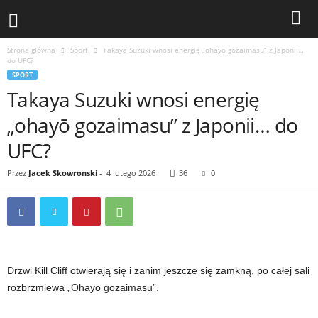
Strona główna
Sport
Takaya Suzuki wnosi energię „ohayō gozaimasu” z Japonii…
do UFC?
SPORT
Takaya Suzuki wnosi energię
„ohayō gozaimasu” z Japonii… do
UFC?
Przez
Jacek Skowronski
-
4 lutego 2026
36
0
Drzwi Kill Cliff otwierają się i zanim jeszcze się zamkną, po całej sali
rozbrzmiewa „Ohayō gozaimasu”.