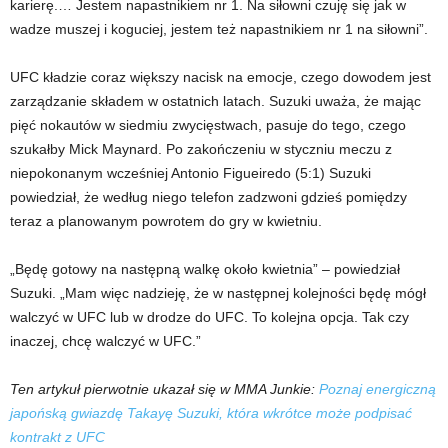
karierę.… Jestem napastnikiem nr 1. Na siłowni czuję się jak w
wadze muszej i koguciej, jestem też napastnikiem nr 1 na siłowni”.
UFC kładzie coraz większy nacisk na emocje, czego dowodem jest
zarządzanie składem w ostatnich latach. Suzuki uważa, że ​​mając
pięć nokautów w siedmiu zwycięstwach, pasuje do tego, czego
szukałby Mick Maynard. Po zakończeniu w styczniu meczu z
niepokonanym wcześniej Antonio Figueiredo (5:1) Suzuki
powiedział, że według niego telefon zadzwoni gdzieś pomiędzy
teraz a planowanym powrotem do gry w kwietniu.
„Będę gotowy na następną walkę około kwietnia” – powiedział
Suzuki. „Mam więc nadzieję, że w następnej kolejności będę mógł
walczyć w UFC lub w drodze do UFC. To kolejna opcja. Tak czy
inaczej, chcę walczyć w UFC.”
Ten artykuł pierwotnie ukazał się w MMA Junkie:
Poznaj energiczną
japońską gwiazdę Takayę Suzuki, która wkrótce może podpisać
kontrakt z UFC