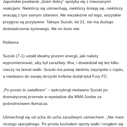
Japońskie powitanie „dzień dobry” spotyka się z mieszanymi
reakcjami. Niektórzy się uśmiechają, niektórzy śmieją się, niektórzy
wracają z tym samym zdaniem. Ale niezależnie od tego, wszystkie
przyjęcia są pozytywne. Takaya Suzuki, lat 21, nie ma dużego
doświadczenia życiowego. Ale on dużo wie.
Reklama
Suzuki (7-1) ustalił idealny poziom energii, jaki należy
wypromieniować, aby był zaraźliwy. Aha, i dowiedział się też kilku
rzeczy na temat walki. Suzuki ma passę siedmiu zwycięstw z rzędu,
a niedawno do swojej skrzynki trofeów dodał tytuł Fury FC.
„Po prostu to uwielbiam” – wykrzyknął niedawno Suzuki po
dramatycznej przerwie w wywiadzie dla MMA Junkie za
pośrednictwem tłumacza.
Uśmiechnął się od ucha do ucha zaraźliwym uśmiechem. „Nie mam
niczego specjalnego. Po prostu kochałem sporty walki i mogłem się