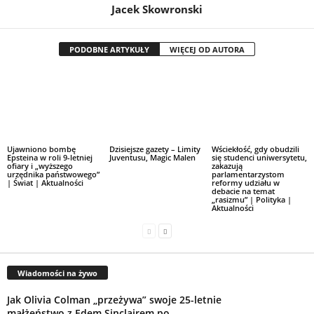
Jacek Skowronski
PODOBNE ARTYKUŁY
WIĘCEJ OD AUTORA
Ujawniono bombę
Dzisiejsze gazety – Limity
Wściekłość, gdy obudzili
Epsteina w roli 9-letniej
Juventusu, Magic Malen
się studenci uniwersytetu,
ofiary i „wyższego
zakazują
urzędnika państwowego”
parlamentarzystom
| Świat | Aktualności
reformy udziału w
debacie na temat
„rasizmu” | Polityka |
Aktualności
Wiadomości na żywo
Jak Olivia Colman „przeżywa” swoje 25-letnie
małżeństwo z Edem Sinclairem po...