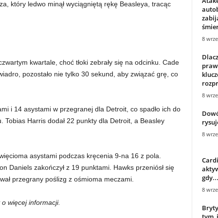
Atake
ęcza, który ledwo minął wyciągniętą rękę Beasleya, tracąc
autob
zabij
śmier
8 wrze
Dlac
zwartym kwartale, choć tłoki zebrały się na odcinku. Cade
praw
iadro, pozostało nie tylko 30 sekund, aby związać grę, co
klucz
rozpr
8 wrze
i i 14 asystami w przegranej dla Detroit, co spadło ich do
Dowó
u. Tobias Harris dodał 22 punkty dla Detroit, a Beasley
rysuj
8 wrze
więcioma asystami podczas kręcenia 9-na 16 z pola.
Cardi
n Daniels zakończył z 19 punktami. Hawks przeniósł się
aktyw
gdy..
rwał przegrany poślizg z ośmioma meczami.
8 wrze
o więcej informacji.
Bryty
tym, 