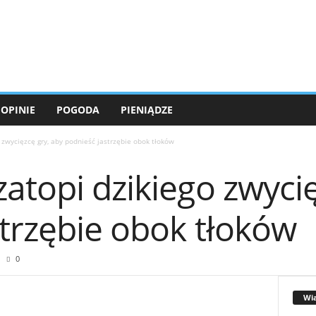
OPINIE
POGODA
PIENIĄDZE
 zwycięzcę gry, aby podnieść jastrzębie obok tłoków
atopi dzikiego zwycię
trzębie obok tłoków
0
Wi