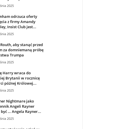
śnia 2025
enham odrzuca oferty
ęcia z firmy Amandy
ey, Insist Club jest...
śnia 2025
Routh, aby stanąć przed
m za domniemaną próbę
jstwa Trumpa
śnia 2025
ę Harry wraca do
iej Brytanii w rocznicę
ci późnej Królowej...
śnia 2025
mer Nightmare jako
nnik Angeli Rayner
być … Angela Rayner...
śnia 2025