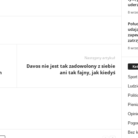
uderz
8 wrze
Połu
udają
zape
zatr
8 wrze
Następny artykuł
Davos nie jest tak zadowolony z siebie
Kat
m
ani tak fajny, jak kiedyś
Sport
Ludzi
Politi
Pieni
Opini
Pogo
Bez k