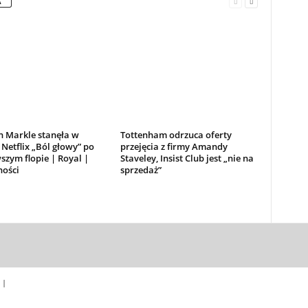
A
 Markle stanęła w
Tottenham odrzuca oferty
 Netflix „Ból głowy” po
przejęcia z firmy Amandy
zym flopie | Royal |
Staveley, Insist Club jest „nie na
ności
sprzedaż”
 |