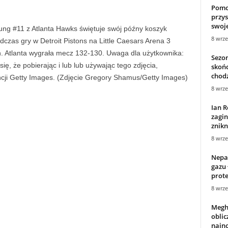
Pomoc
przys
swoje
8 wrze
Sezon
skońc
chodz
8 wrze
Ian R
zagin
znikn
8 wrze
Nepal
gazu
prote
8 wrze
Megh
oblic
najno