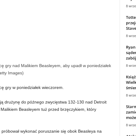
8 wrze
Tott
przej
Stavel
8 wrze
Ryan 
sąde
zabó
cę gry nad Malikiem Beasleyem, aby upadł w poniedziałek
8 wrze
etty Images)
Książ
Wielk
cę gry w poniedziałek wieczorem.
śmier
8 wrze
ją drużynę do późnego zwycięstwa 132-130 nad Detroit
Star
d Malikiem Beasleyem tuż przed brzęczykiem, który
zamie
może 
8 wrze
, próbował wykonać poruszanie się obok Beasleya na