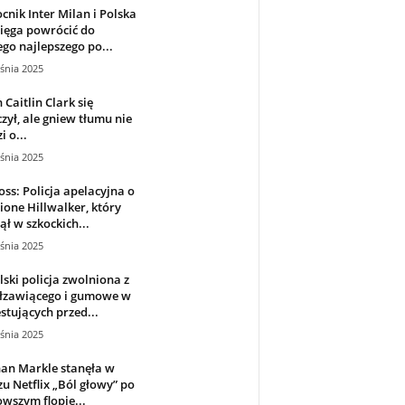
nik Inter Milan i Polska
ięga powrócić do
go najlepszego po...
śnia 2025
 Caitlin Clark się
zył, ale gniew tłumu nie
i o...
śnia 2025
oss: Policja apelacyjna o
ione Hillwalker, który
ął w szkockich...
śnia 2025
ski policja zwolniona z
 łzawiącego i gumowe w
stujących przed...
śnia 2025
an Markle stanęła w
zu Netflix „Ból głowy” po
wszym flopie...