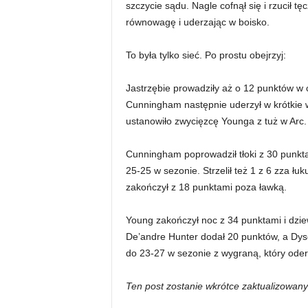
szczycie sądu. Nagle cofnął się i rzucił t
równowagę i uderzając w boisko.
To była tylko sieć. Po prostu obejrzyj:
Jastrzębie prowadziły aż o 12 punktów w c
Cunningham następnie uderzył w krótkie w
ustanowiło zwycięzcę Younga z tuż w Arc.
Cunningham poprowadził tłoki z 30 punktam
25-25 w sezonie. Strzelił też 1 z 6 zza łuk
zakończył z 18 punktami poza ławką.
Young zakończył noc z 34 punktami i dzie
De’andre Hunter dodał 20 punktów, a Dyso
do 23-27 w sezonie z wygraną, który ode
Ten post zostanie wkrótce zaktualizowany 