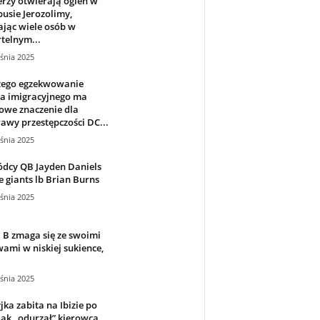
rzy otwierają ogień w
usie Jerozolimy,
ając wiele osób w
telnym...
śnia 2025
zego egzekwowanie
a imigracyjnego ma
owe znaczenie dla
awy przestępczości DC...
śnia 2025
dcy QB Jayden Daniels
e giants lb Brian Burns
śnia 2025
 B zmaga się ze swoimi
ami w niskiej sukience,
.
śnia 2025
jka zabita na Ibizie po
jak „odurzał” kierowca