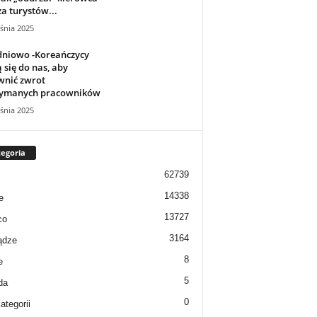
a turystów...
śnia 2025
dniowo -Koreańczycy
 się do nas, aby
wnić zwrot
zymanych pracowników
śnia 2025
egoria
62739
14338
e
13727
co
3164
ądze
8
e
5
da
0
ategorii