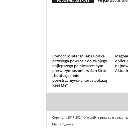
PODOBNE ARTYKUŁY
WIĘCEJ OD AUTOR
Pomocnik Inter Milan i Polska
Meghan
przysięga powrócić do swojego
obliczu
najlepszego po nieszczęsnym
najnows
pierwszym sezonie w San Siro:
Aktual
„Kontuzje mnie
powstrzymywały, teraz pokażę
Real Me”
Copyright 2017-2024 © Wszelkie prawa zastrzeżone.
Media Tygrysa