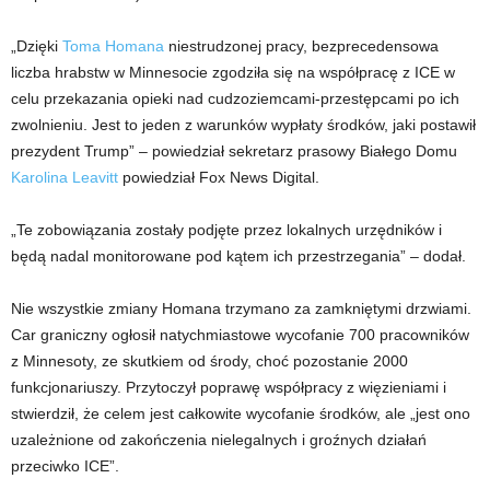
„Dzięki
Toma Homana
niestrudzonej pracy, bezprecedensowa
liczba hrabstw w Minnesocie zgodziła się na współpracę z ICE w
celu przekazania opieki nad cudzoziemcami-przestępcami po ich
zwolnieniu. Jest to jeden z warunków wypłaty środków, jaki postawił
prezydent Trump” – powiedział sekretarz prasowy Białego Domu
Karolina Leavitt
powiedział Fox News Digital.
„Te zobowiązania zostały podjęte przez lokalnych urzędników i
będą nadal monitorowane pod kątem ich przestrzegania” – dodał.
Nie wszystkie zmiany Homana trzymano za zamkniętymi drzwiami.
Car graniczny ogłosił natychmiastowe wycofanie 700 pracowników
z Minnesoty, ze skutkiem od środy, choć pozostanie 2000
funkcjonariuszy. Przytoczył poprawę współpracy z więzieniami i
stwierdził, że celem jest całkowite wycofanie środków, ale „jest ono
uzależnione od zakończenia nielegalnych i groźnych działań
przeciwko ICE”.