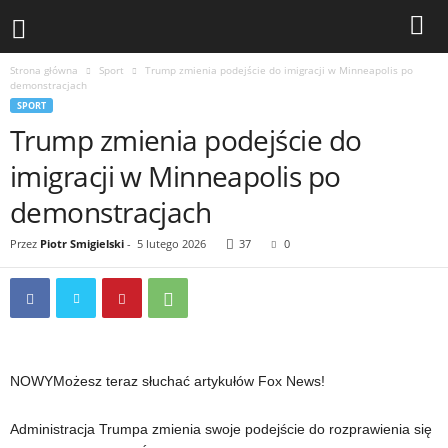
Strona główna
Sport
Trump zmienia podejście do imigracji w Minneapolis po
demonstracjach
SPORT
Trump zmienia podejście do
imigracji w Minneapolis po
demonstracjach
Przez
Piotr Smigielski
-
5 lutego 2026
37
0
NOWY
Możesz teraz słuchać artykułów Fox News!
Administracja Trumpa zmienia swoje podejście do rozprawienia się