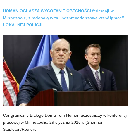
HOMAN OGŁASZA WYCOFANIE OBECNOŚCI federacji w
Minnesocie, z radością wita „bezprecedensową współpracę”
LOKALNEJ POLICJI
Car graniczny Białego Domu Tom Homan uczestniczy w konferencji
prasowej w Minneapolis, 29 stycznia 2026 r.
(Shannon
Stapleton/Reuters)