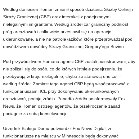
Według doniesień Homan zmienił sposób działania Służby Celnej i
Straży Granicznej (CBP) oraz interakcji z podejrzanymi
nielegalnymi imigrantami. Według źródeł car graniczny podniósł
próg aresztowań i całkowicie przestawił się na operacje
ukierunkowane, a nie na patrole łazików, które przeprowadzał pod
dowództwem dowódcy Straży Granicznej Gregory’ego Bovino.
Pod przywództwem Homana agenci CBP zostali poinstruowani, aby
nie zbliżali się do osób, co do których istnieje podejrzenie, że
przebywają w kraju nielegalnie, chyba że stanowią one cel –
według źródeł. Zamiast tego agenci CBP będą współpracować z
funkcjonariuszami ICE przy dokonywaniu ukierunkowanych
aresztowań, podają źródła. Ponadto źródła poinformowały Fox
News, że Homan ostrzegł agentów, że przekroczenie zasad
pociągnie za sobą konsekwencje.
Urzędnik Białego Domu potwierdził Fox News Digital, że
funkcjonariusze na miejscu w Minnesocie będą dokonywać