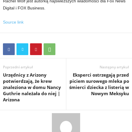
Rachel Wolf jest autorką najświeższych wiadomości dla Fox News
Digital i FOX Business.
Source link
Poprzedni artykuł
Następny artykuł
Urzędnicy z Arizony
Eksperci ostrzegają przed
potwierdzają, że krew
piciem surowego mleka po
znaleziona w domu Nancy
śmierci dziecka z listerią w
Guthrie należała do niej |
Nowym Meksyku
Arizona