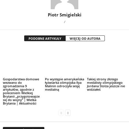
Piotr Smigielski
/
PODOBNE ARTYKUŁY
WIĘCEJ OD AUTORA
Gospodarstwa domowe
Po występie amerykańska
Takiej strony złotego
wezwano do
łyżwiarka olimpijska Ilya
medalisty olimpijskiego
zgromadzenia 9
Malinin odroczyła sesję
Jordana Stolza jeszcze nie
artykułów, zgodnie z
medialną
widziałeś
poleceniem Wielkiej
Brytanii „przygotowajcie
się do wojny” | Wielka
Brytania | Aktualności