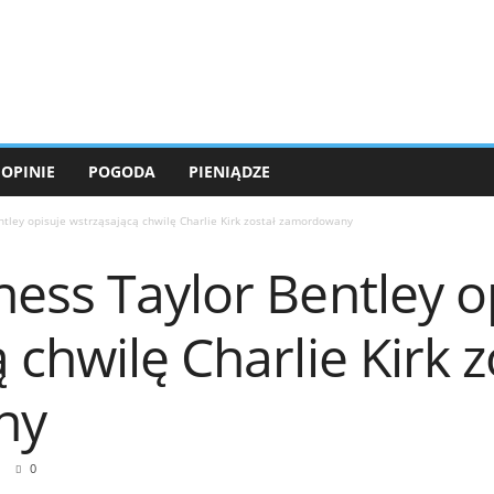
OPINIE
POGODA
PIENIĄDZE
tley opisuje wstrząsającą chwilę Charlie Kirk został zamordowany
ess Taylor Bentley o
 chwilę Charlie Kirk z
ny
0