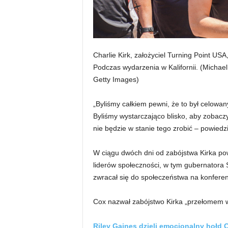
Charlie Kirk, założyciel Turning Point US
Podczas wydarzenia w Kalifornii.
(Michael
Getty Images)
„Byliśmy całkiem pewni, że to był celowa
Byliśmy wystarczająco blisko, aby zobaczy
nie będzie w stanie tego zrobić – powiedzi
W ciągu dwóch dni od zabójstwa Kirka pow
liderów społeczności, w tym gubernatora
zwracał się do społeczeństwa na konferen
Cox nazwał zabójstwo Kirka „przełomem w 
Riley Gaines dzieli emocjonalny hołd C