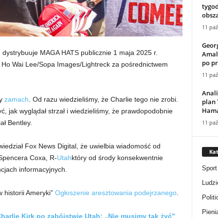
tygod
obsza
11 paź
Georg
A, dystrybuuje MAGA HATS publicznie 1 maja 2025 r.
Amal 
po pr
 Ho Wai Lee/Sopa Images/Lightreck za pośrednictwem
11 paź
Anali
ny
zamach
. Od razu wiedzieliśmy, że Charlie tego nie zrobi.
plan
Hama
ć, jak wyglądał strzał i wiedzieliśmy, że prawdopodobnie
11 paź
ał Bentley.
iedział Fox News Digital, że uwielbia wiadomość od
Kat
 Spencera Coxa, R-
Utah
który od środy konsekwentnie
Sport
cjach informacyjnych.
Ludzi
historii Ameryki”
Ogłoszenie aresztowania podejrzanego
.
Politi
Pieni
harlie Kirk po zabójstwie Utah: „Nie musimy tak żyć”