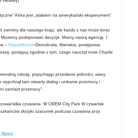
re Heavey)
ityczne” Kirka jest „atakiem na amerykański eksperyment”.
nkt zwrotny dla naszego kraju, ale każdy z nas może teraz
tny. Możemy podejmować decyzje. Mamy naszą agencję. I
na –
Republikański
Demokrata, liberalna, postępowa,
roszę, postępuj zgodnie z tym, czego nauczył mnie Charlie
menalną robotę, popychając przesłanie jedności, wiary,
lie wypchnął tam otwarty dialog i unikanie przemocy i
ami zamiast przemocy”.
izował kilka czuwania. W OREM City Park W czwartek
ieszkańców złożyło szacunek podczas czuwania przy
ox News