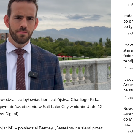
11 paź
Rada
po p
po ty
11 paź
Praw
stara
feder
zabój
11 paź
Jack 
Arse
na st
11 paź
owiedział, że był świadkiem zabójstwa Charliego Kirka,
ącym doświadczeniu w Salt Lake City w stanie Utah, 12
Nowa
Austr
s Digital)
do M
na...
jaciół” – powiedział Bentley. „Jesteśmy na ziemi przez
11 paź