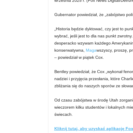
września 2025 r.
(Fox News Digital/Deird
Gubernator powiedział, że „zabójstwo pol
„Historia będzie dyktować, czy jest to pu
wybrać, jeśli jest to dla nas punkt zwro
desperacko wzywam każdego Amerykani
konserwatywna,
Maga
wszyscy, proszę, p
– powiedział w piątek Cox.
Bentley powiedział, że Cox „wykonał feno
nadziei i przyjęcia przesłania, które Char
zbliżania się do naszych sporów ze słow
Od czasu zabójstwa w środę Utah zorgan
wieczorem kilku studentów i lokalnych m
świecach.
Kliknij tutaj, aby uzyskać aplikację F