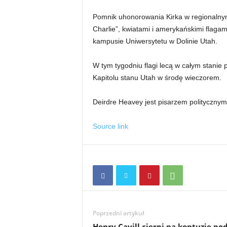
Pomnik uhonorowania Kirka w regionalnym
Charlie”, kwiatami i amerykańskimi flagam
kampusie Uniwersytetu w Dolinie Utah.
W tym tygodniu flagi lecą w całym stanie 
Kapitolu stanu Utah w środę wieczorem.
Deirdre Heavey jest pisarzem politycznym
Source link
Poprzedni artykuł
Henry Cavill cierpi na kontuzję po