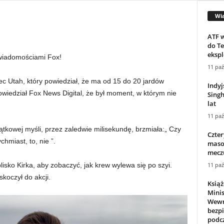
Wi
ATF w
do Te
ekspl
 wiadomościami Fox!
11 paź
iec Utah, który powiedział, że ma od 15 do 20 jardów
Indyj
wiedział Fox News Digital, że był moment, w którym nie
Sing
lat
11 paź
tkowej myśli, przez zaledwie milisekundę, brzmiała:„ Czy
Czter
hmiast, to, nie ”.
masow
meczu
11 paź
lisko Kirka, aby zobaczyć, jak krew wylewa się po szyi.
koczył do akcji.
Książ
Mini
Wewn
bezp
podcz