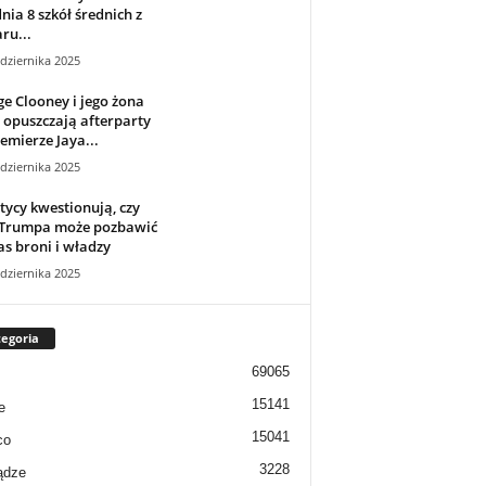
nia 8 szkół średnich z
ru...
dziernika 2025
e Clooney i jego żona
opuszczają afterparty
emierze Jaya...
dziernika 2025
tycy kwestionują, czy
 Trumpa może pozbawić
s broni i władzy
dziernika 2025
egoria
69065
15141
e
15041
co
3228
ądze