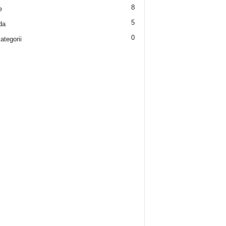
8
e
5
da
0
ategorii