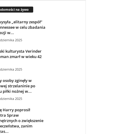
adomości na żywo
ysyła „elitarny zespół”
nnessee w celu zbadania
ozji w...
dziernika 2025
ski kulturysta Verinder
hman zmarł w wieku 42
dziernika 2025
y osoby zginęły w
ej strzelaninie po
 piłki nożnej w...
dziernika 2025
ę Harry poprosił
stra Spraw
ętrznych o zwiększenie
ieczeństwa, zanim
as...