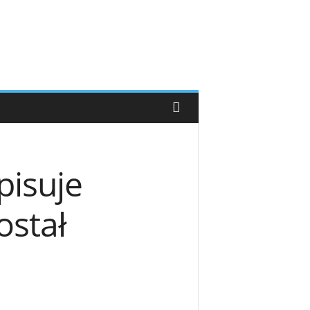
pisuje
ostał