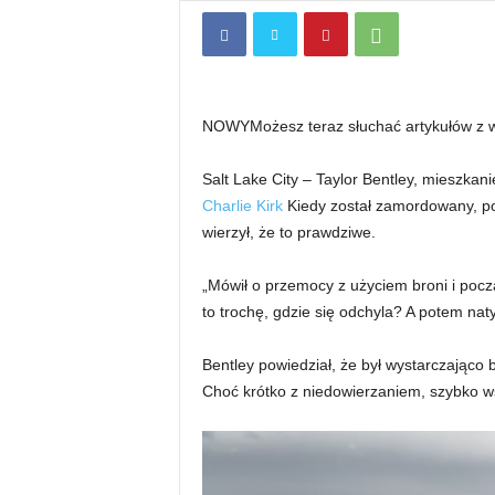
NOWY
Możesz teraz słuchać artykułów z
Salt Lake City – Taylor Bentley, mieszkan
Charlie Kirk
Kiedy został zamordowany, po
wierzył, że to prawdziwe.
„Mówił o przemocy z użyciem broni i począ
to trochę, gdzie się odchyla? A potem natyc
Bentley powiedział, że był wystarczająco b
Choć krótko z niedowierzaniem, szybko ws