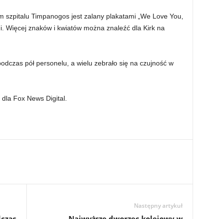
 szpitalu Timpanogos jest zalany plakatami „We Love You,
i. Więcej znaków i kwiatów można znaleźć dla Kirk na
podczas pół personelu, a wielu zebrało się na czujność w
 dla Fox News Digital.
Następny artykuł
dczas
Najwyższe dworzec kolejowy w