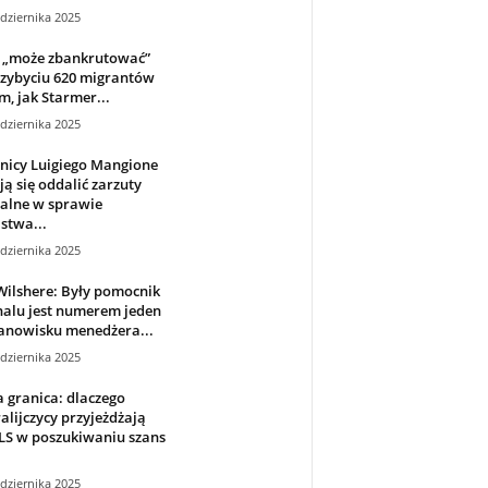
dziernika 2025
 „może zbankrutować”
rzybyciu 620 migrantów
m, jak Starmer...
dziernika 2025
nicy Luigiego Mangione
ją się oddalić zarzuty
alne w sprawie
stwa...
dziernika 2025
Wilshere: Były pomocnik
nalu jest numerem jeden
anowisku menedżera...
dziernika 2025
 granica: dlaczego
alijczycy przyjeżdżają
LS w poszukiwaniu szans
dziernika 2025