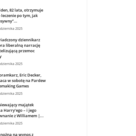
iden, 82 lata, otrzymuje
leczenie po tym, jak
sywny”...
dziernika 2025
iadczony dziennikarz
ra liberalną narrację
elizującą przemoc
y
dziernika 2025
bramkarz, Eric Decker,
aca w sobotę na Pardew
making Games
dziernika 2025
iewający majątek
ia Harry’ego – i jego
nanie z Williamem |...
dziernika 2025
 nożna na wynos z