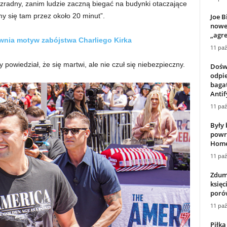
ezradny, zanim ludzie zaczną biegać na budynki otaczające
śmy się tam przez około 20 minut”.
Joe B
nowe 
„agre
awnia motyw zabójstwa Charliego Kirka
11 paź
powiedział, że się martwi, ale nie czuł się niebezpieczny.
Dośw
odpie
bagat
Antif
11 paź
Były 
powr
Home
11 paź
Zdum
księc
porów
11 paź
Piłka