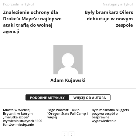
Poprzedni artykuł
Następny artykuł
Znalezienie ochrony dla
Były bramkarz Oilers
Drake’a Maye’a: najlepsze
debiutuje w nowym
ataki trafią do wolnej
zespole
agencji
Adam Kujawski
PODOBNE ARTYKUŁY
WIĘCEJ OD AUTORA
Miasto w Wielkiej
Edge Podcast: Talkin
Była maskotka Nuggets
Brytanii, w którym
'Oregon State Fall Camp i
pozywa zespół o
„malutka szopa”
więcej
bezprawne
wymienia studynek 1100
wypowiedzenie
funtów miesięcznie