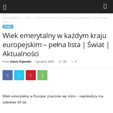
Strona główna
Sport
Wiek emerytalny w każdym kraju europejskim – pełna lista |
Świat |...
SPORT
Wiek emerytalny w każdym kraju
europejskim – pełna lista | Świat |
Aktualności
Przez
Adam Kujawski
-
7 grudnia 2024
126
0
Wiek emerytalny w Europie znacznie się różni – najmłodszy ma
zaledwie 60 lat.