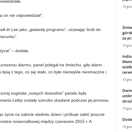
powiedziała.
13 gru
a on nie odpowiedział”.
Śmier
awił dr Lee jako „gwiazdę programu”, używając liczb do
górsk
szacunku”.
za pr
13 gru
życie” – dodała.
Indi
Mend
iszeniu alarmu, panel polegał na śmiechu, gdy alarm
wiel
cerem
by kpią z tego, co się stało, co było niezwykle niesmaczne i
13 gru
Dwie 
wczoraj sugestia „nowych dowodów” panelu była
unikn
nania Letby zostały szeroko zbadane podczas jej procesu.
strza
13 gru
życia na zabicie siedmiu dzieci i próbuje zabić jeszcze
Dost
ednostce noworodkowej między czerwcem 2015 r. A
13 gru