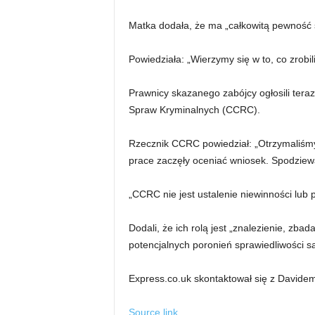
Matka dodała, że ​​ma „całkowitą pewność 
Powiedziała: „Wierzymy się w to, co zrobil
Prawnicy skazanego zabójcy ogłosili teraz
Spraw Kryminalnych (CCRC).
Rzecznik CCRC powiedział: „Otrzymaliśmy
prace zaczęły oceniać wniosek. Spodziew
„CCRC nie jest ustalenie niewinności lub 
Dodali, że ich rolą jest „znalezienie, zb
potencjalnych poronień sprawiedliwości 
Express.co.uk skontaktował się z David
Source link