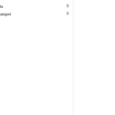
5
da
0
ategorii