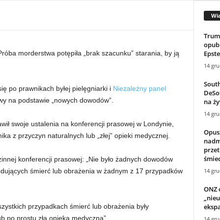
Wi
Trum
opub
Epste
róba morderstwa potępiła „brak szacunku” starania, by ją
14 gru
South
ię po prawnikach byłej pielęgniarki i
Niezależny panel
DeSot
wy na podstawie „nowych dowodów”.
na ży
14 gru
awił swoje ustalenia na konferencji prasowej w Londynie,
Opus
ika z przyczyn naturalnych lub „złej” opieki medycznej.
nadm
przet
śmiec
nnej konferencji prasowej: „Nie było żadnych dowodów
14 gru
odujących śmierć lub obrażenia w żadnym z 17 przypadków
ONZ o
„nieu
eksp
zystkich przypadkach śmierć lub obrażenia były
b po prostu złą opieką medyczną”.
14 gru