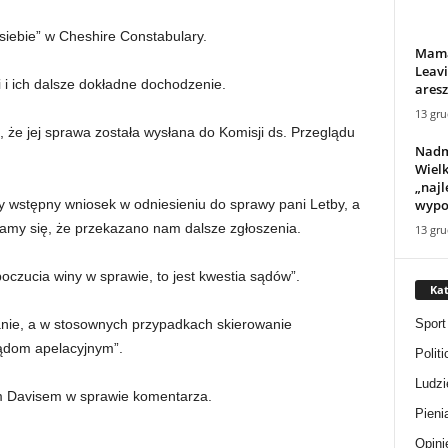
siebie” w Cheshire Constabulary.
Mama
Leav
i i ich dalsze dokładne dochodzenie.
aresz
13 gru
, że jej sprawa została wysłana do Komisji ds. Przeglądu
Nadm
Wielk
„najl
wypoc
 wstępny wniosek w odniesieniu do sprawy pani Letby, a
amy się, że przekazano nam dalsze zgłoszenia.
13 gru
poczucia winy w sprawie, to jest kwestia sądów”.
Kat
Sport
adanie, a w stosownych przypadkach skierowanie
sądom apelacyjnym”.
Politi
Ludzi
em Davisem w sprawie komentarza.
Pieni
Opini