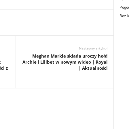
Pogo
Bez k
Następny artykuł
Meghan Markle składa uroczy hołd
k
Archie i Lilibet w nowym wideo | Royal
ci z
| Aktualności