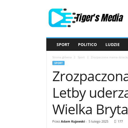
T
i
g
e
r
'
s
SPORT
POLITICO
LUDZIE
M
e
Strona główna
Sport
Zrozpaczona mama dziecka 
d
SPORT
i
Zrozpaczona
a
Letby uderza
Wielka Bryta
Przez
Adam Kujawski
-
5 lutego 2025
177