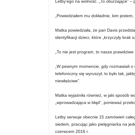
Letby’ego na wolność. „To oburzające” – 
„Powiedziałem mu dokładnie, kim jestem, 
Matka powiedziała, że ​​pan Davis przedst
identyfikacji dzieci, które „krzyczyły brak 
„To nie jest program, to nasze prawdziwe 
„W pewnym momencie, gdy rozmawiali o uc
telefoniczny się wyruszył, to było tak, jak
niewłaściwe”.
Matka wyjaśniła również, w jaki sposób 
„wprowadzająca w błąd”, ponieważ przeko
Letby serwuje obecnie 15 zamówień całego 
siedem, pracując jako pielęgniarka na j
czerwcem 2016 r.