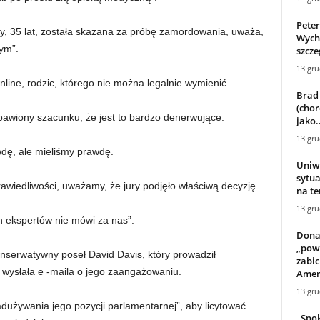
Peter
y, 35 lat, została skazana za próbę zamordowania, uważa,
Wych
ym”.
szcze
13 gru
line, rodzic, którego nie można legalnie wymienić.
Brad
(chor
zbawiony szacunku, że jest to bardzo denerwujące.
jako
13 gru
wdę, ale mieliśmy prawdę.
Uniw
sytua
awiedliwości, uważamy, że jury podjęło właściwą decyzję.
na t
13 gru
h ekspertów nie mówi za nas”.
Dona
„pow
onserwatywny poseł David Davis, który prowadził
zabic
y wysłała e -maila o jego zaangażowaniu.
Amer
13 gru
używania jego pozycji parlamentarnej”, aby licytować
„Spok