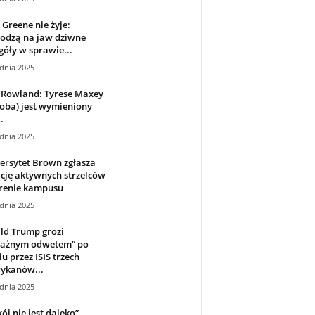
 Greene nie żyje:
odzą na jaw dziwne
góły w sprawie...
dnia 2025
 Rowland: Tyrese Maxey
oba) jest wymieniony
…
dnia 2025
ersytet Brown zgłasza
cję aktywnych strzelców
erenie kampusu
dnia 2025
ld Trump grozi
ażnym odwetem” po
iu przez ISIS trzech
ykanów...
dnia 2025
ój nie jest daleko”