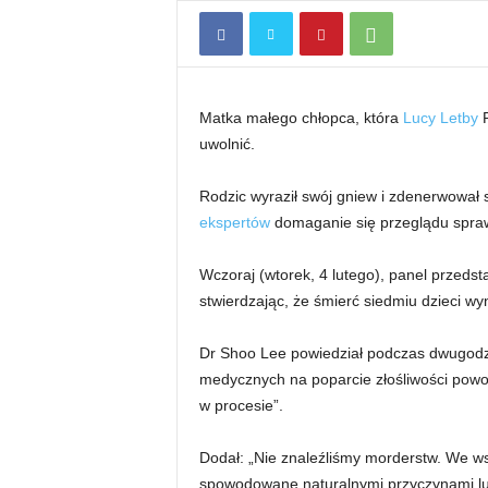
Matka małego chłopca, która
Lucy Letby
P
uwolnić.
Rodzic wyraził swój gniew i zdenerwował s
ekspertów
domaganie się przeglądu spra
Wczoraj (wtorek, 4 lutego), panel przedst
stwierdzając, że śmierć siedmiu dzieci wyn
Dr Shoo Lee powiedział podczas dwugodzi
medycznych na poparcie złośliwości pow
w procesie”.
Dodał: „Nie znaleźliśmy morderstw. We ws
spowodowane naturalnymi przyczynami lu