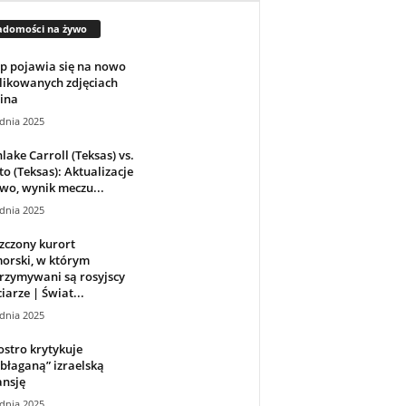
adomości na żywo
p pojawia się na nowo
likowanych zdjęciach
ina
dnia 2025
lake Carroll (Teksas) vs.
o (Teksas): Aktualizacje
wo, wynik meczu...
dnia 2025
zczony kurort
orski, w którym
rzymywani są rosyjscy
iarze | Świat...
dnia 2025
stro krytykuje
błaganą” izraelską
ansję
dnia 2025