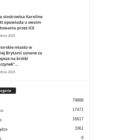
 siostrzeńca Karoline
itt opowiada o swoim
towaniu przez ICE
dnia 2025
orskie miasto w
iej Brytanii uznane za
epsze na krótki
zynek”...
dnia 2025
egoria
79998
17471
co
16617
e
3361
ądze
8
e