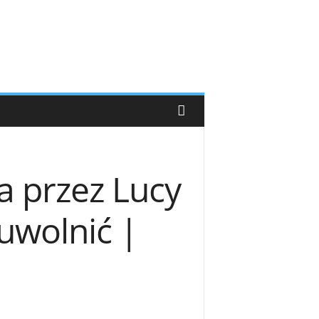
a przez Lucy
uwolnić |