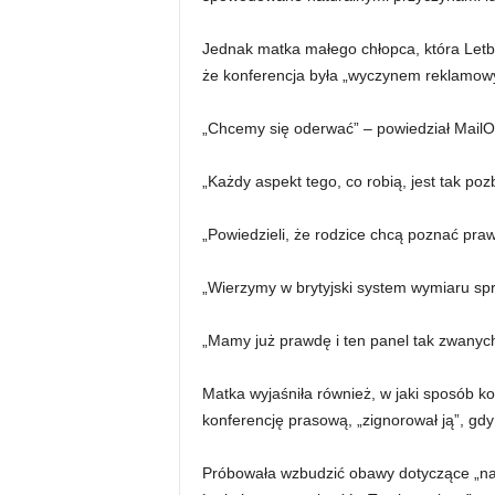
Jednak matka małego chłopca, która Letb
że ​​konferencja była „wyczynem reklamow
„Chcemy się oderwać” – powiedział MailOn
„Każdy aspekt tego, co robią, jest tak po
„Powiedzieli, że rodzice chcą poznać pra
„Wierzymy w brytyjski system wymiaru spr
„Mamy już prawdę i ten panel tak zwanyc
Matka wyjaśniła również, w jaki sposób k
konferencję prasową, „zignorował ją”, gd
Próbowała wzbudzić obawy dotyczące „nad