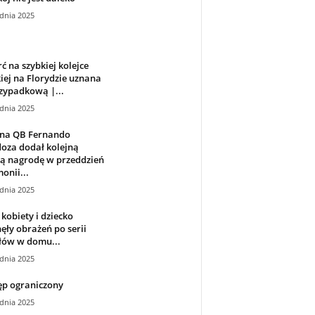
dnia 2025
ć na szybkiej kolejce
iej na Florydzie uznana
zypadkową |...
dnia 2025
ana QB Fernando
oza dodał kolejną
ką nagrodę w przeddzień
onii...
dnia 2025
kobiety i dziecko
ęły obrażeń po serii
łów w domu...
dnia 2025
ęp ograniczony
dnia 2025