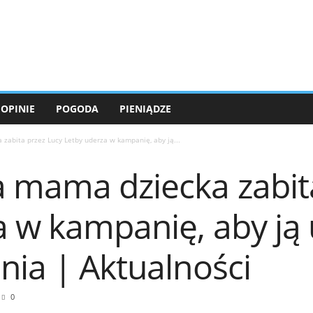
OPINIE
POGODA
PIENIĄDZE
zabita przez Lucy Letby uderza w kampanię, aby ją...
 mama dziecka zabit
 w kampanię, aby ją 
nia | Aktualności
0