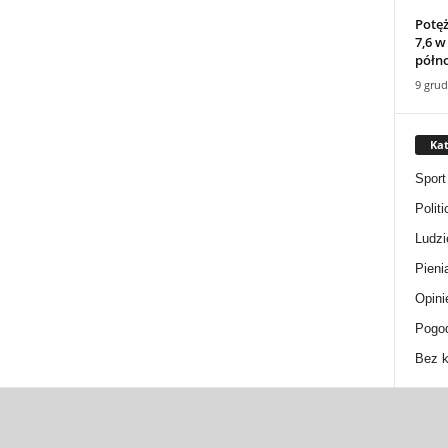
Potęż
7,6 w
półno
9 grud
Kat
Sport
Politi
Ludzi
Pieni
Opini
Pogo
Bez k