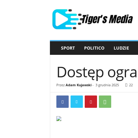
T
i
g
e
r
'
s
SPORT
POLITICO
LUDZIE
M
e
d
Dostęp ogra
i
a
Przez
Adam Kujawski
-
3 grudnia 2025
22