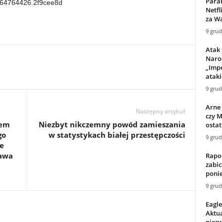
Para
1764764426.2f9cee8d
Netfl
za Wa
9 grud
Atak
Naro
„Impe
ataki
9 grud
Arne 
Następny artykuł
czy 
lem
Niezbyt nikczemny powód zamieszania
ostat
go
w statystykach białej przestępczości
9 grud
e
awa
Rapor
zabic
ponie
9 grud
Eagle
Aktua
pier