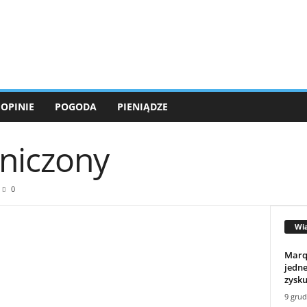
OPINIE
POGODA
PIENIĄDZE
niczony
0
Wi
Marqu
jedne
zysku
9 grud