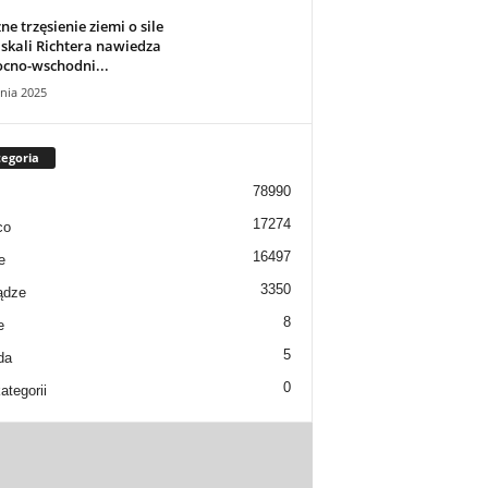
ne trzęsienie ziemi o sile
 skali Richtera nawiedza
cno-wschodni...
nia 2025
egoria
78990
17274
co
16497
e
3350
ądze
8
e
5
da
0
ategorii