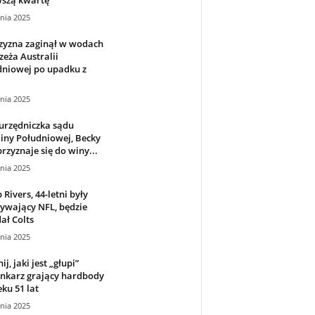
nia 2025
zyzna zaginął w wodach
eża Australii
dniowej po upadku z
nia 2025
urzędniczka sądu
iny Południowej, Becky
 przyznaje się do winy...
nia 2025
p Rivers, 44-letni były
ywający NFL, będzie
ał Colts
nia 2025
j, jaki jest „głupi”
enkarz grający hardbody
ku 51 lat
nia 2025