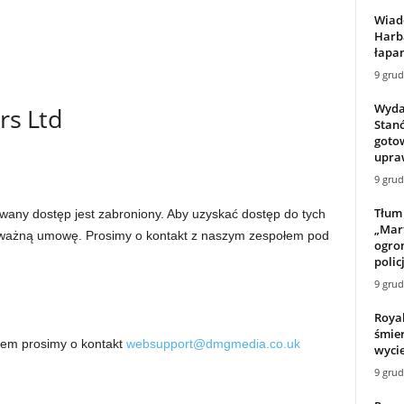
Wiado
Harb
łapan
9 grud
Wydaj
rs Ltd
Stanó
gotow
upraw
9 grud
Tłum
wany dostęp jest zabroniony. Aby uzyskać dostęp do tych
„Mart
i ważną umowę. Prosimy o kontakt z naszym zespołem pod
ogrom
policj
9 grud
Roya
śmier
kiem prosimy o kontakt
websupport@dmgmedia.co.uk
wyci
9 grud