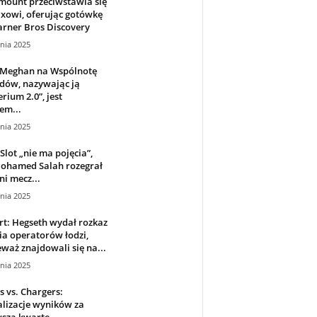
mount przeciwstawia się
ixowi, oferując gotówkę
rner Bros Discovery
nia 2025
 Meghan na Wspólnotę
dów, nazywając ją
rium 2.0”, jest
em...
nia 2025
Slot „nie ma pojęcia”,
Mohamed Salah rozegrał
ni mecz...
nia 2025
t: Hegseth wydał rozkaz
ia operatorów łodzi,
waż znajdowali się na...
nia 2025
s vs. Chargers:
lizacje wyników za
wszą kwartę