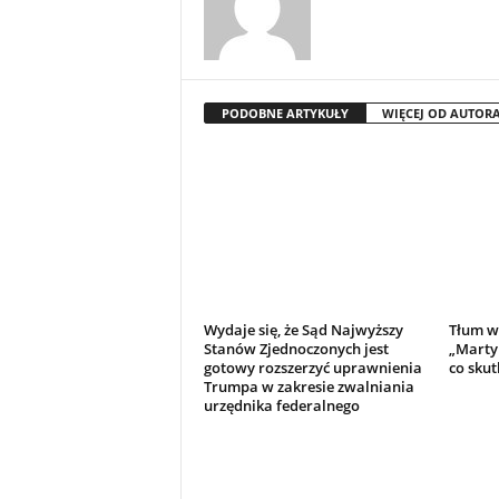
PODOBNE ARTYKUŁY
WIĘCEJ OD AUTOR
Wydaje się, że Sąd Najwyższy
Tłum w
Stanów Zjednoczonych jest
„Marty
gotowy rozszerzyć uprawnienia
co skut
Trumpa w zakresie zwalniania
urzędnika federalnego