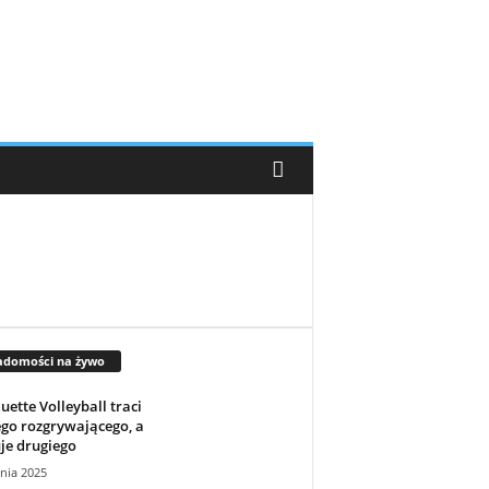
adomości na żywo
ette Volleyball traci
go rozgrywającego, a
je drugiego
nia 2025