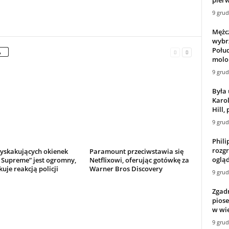
9 grud
Mężc
wybrz
Połu
A
molo
9 grud
Była 
Karol
Hill,
9 grud
Phili
rozgr
yskakujących okienek
Paramount przeciwstawia się
ogląd
 Supreme” jest ogromny,
Netflixowi, oferując gotówkę za
kuje reakcją policji
Warner Bros Discovery
9 grud
Zgadni
pios
w wie
9 grud