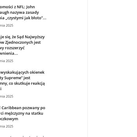
mości z NFL: John
augh nazywa zasady
ia „czystymi jak błoto”...
nia 2025
e się, że Sąd Najwyższy
w Zjednoczonych jest
y rozszerzyć
nienia...
nia 2025
 wyskakujących okienek
y Supreme” jest
ny, co skutkuje reakcją
i
nia 2025
l Caribbean pozwany po
ci mężczyzny na statku
eczkowym
nia 2025